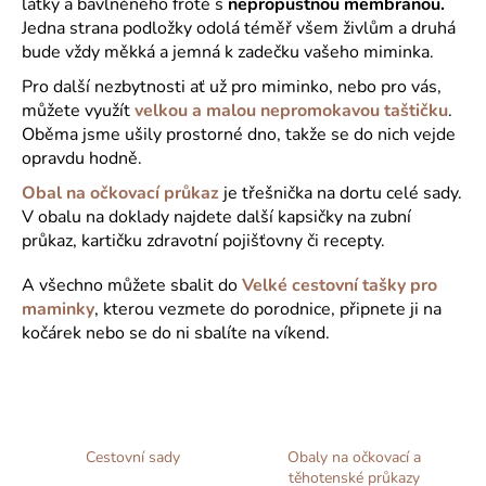
látky a bavlněného froté s
nepropustnou membránou.
a
Jedna strana podložky odolá téměř všem živlům a druhá
j
bude vždy měkká a jemná k zadečku vašeho miminka.
í
Pro další nezbytnosti ať už pro miminko, nebo pro vás,
t
můžete využít
velkou a malou nepromokavou taštičku
.
Oběma jsme ušily prostorné dno, takže se do nich vejde
?
opravdu hodně.
Obal na očkovací průkaz
je třešnička na dortu celé sady.
V obalu na doklady najdete další kapsičky na zubní
průkaz, kartičku zdravotní pojišťovny či recepty.
HLEDAT
A všechno můžete sbalit do
Velké cestovní tašky pro
maminky
, kterou vezmete do porodnice, připnete ji na
kočárek nebo se do ni sbalíte na víkend.
D
o
p
o
r
Cestovní sady
Obaly na očkovací a
u
těhotenské průkazy