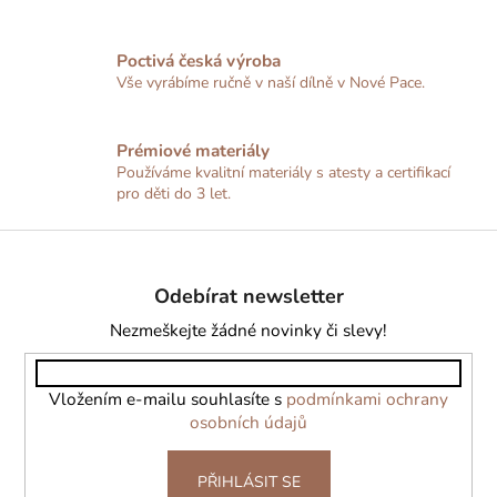
r
v
Poctivá česká výroba
k
Vše vyrábíme ručně v naší dílně v Nové Pace.
y
v
ý
Prémiové materiály
p
Používáme kvalitní materiály s atesty a certifikací
i
pro děti do 3 let.
s
u
Z
á
Odebírat newsletter
p
a
Nezmeškejte žádné novinky či slevy!
t
í
Vložením e-mailu souhlasíte s
podmínkami ochrany
osobních údajů
PŘIHLÁSIT SE