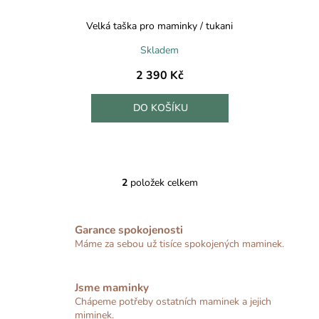
Velká taška pro maminky / tukani
Skladem
2 390 Kč
DO KOŠÍKU
2
položek celkem
O
v
l
Garance spokojenosti
á
Máme za sebou už tisíce spokojených maminek.
d
a
c
Jsme maminky
í
Chápeme potřeby ostatních maminek a jejich
p
miminek.