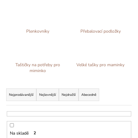
č
u
j
e
m
Plenkovníky
Přebalovací podložky
e
Taštičky na potřeby pro
Velké tašky pro maminky
miminko
Ř
a
Nejprodávanější
Nejlevnější
Nejdražší
Abecedně
z
e
n
í
Na skladě
2
p