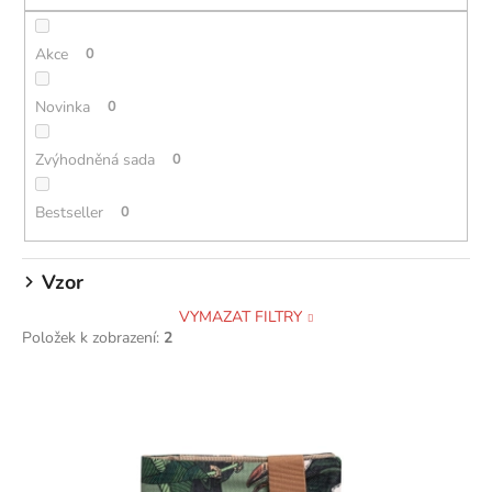
r
o
Akce
0
d
u
Novinka
0
k
t
Zvýhodněná sada
0
ů
Bestseller
0
Vzor
VYMAZAT FILTRY
Položek k zobrazení:
2
V
ý
p
i