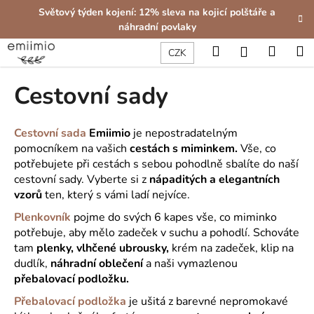
K
Přejít
Světový týden kojení: 12% sleva na kojicí polštáře a
na
o
náhradní povlaky
obsah
Zpět
Zpět
š
Hledat
Nákup
M
Přihlášení
CZK
í
C
košík
k
Cestovní sady
o
p
o
Cestovní sada
Emiimio
je nepostradatelným
t
pomocníkem na vašich
cestách
s miminkem.
Vše, co
potřebujete při cestách s sebou pohodlně sbalíte do naší
ř
cestovní sady. Vyberte si z
nápaditých a elegantních
e
vzorů
ten, který s vámi ladí nejvíce.
b
Plenkovník
pojme do svých 6 kapes vše, co miminko
u
potřebuje, aby mělo zadeček v suchu a pohodlí. Schováte
j
tam
plenky, vlhčené ubrousky,
krém na zadeček, klip na
e
dudlík,
náhradní oblečení
a naši vymazlenou
t
přebalovací podložku.
e
Přebalovací podložka
je ušitá z barevné nepromokavé
n