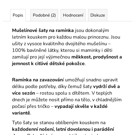
Popis
Podobné (2)
Hodnocení
Diskuze
Mušelínové šaty na ramínka
jsou dokonalým
letním kouskem pro každou malou princeznu. Jsou
ušity z vysoce kvalitního dvojitého mušelínu –
100% bavlněné látky, kterou si maminky i děti
zamilují pro její výjimečnou
měkkost, prodyšnost a
jemnost k citlivé dětské pokožce
.
Ramínka na zavazován
í umožňují snadno upravit
délku podle potřeby, díky čemuž šaty
vydrží dvě a
více sezón
– rostou spolu s dítětem. V teplých
dnech je můžete nosit přímo na tělo, v chladnějším
počasí přes tričko –
vypadají skvěle v každé
variantě
.
Tyto šaty se stanou oblíbeným kouskem na
každodenní nošení, letní dovolenou i parádění