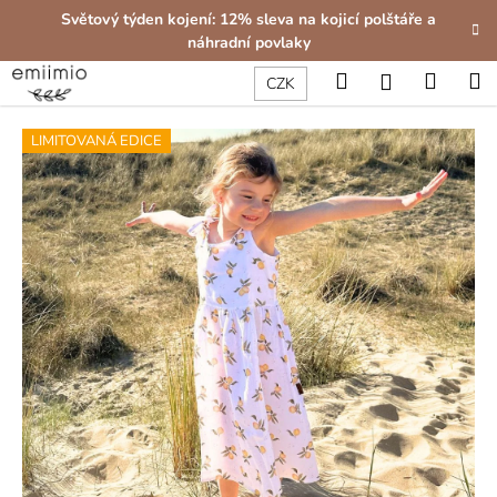
K
Přejít
Světový týden kojení: 12% sleva na kojicí polštáře a
na
o
náhradní povlaky
obsah
Zpět
Zpět
š
Hledat
Nákup
M
Přihlášení
CZK
í
C
košík
k
LIMITOVANÁ EDICE
o
p
o
t
ř
e
b
u
j
e
t
e
n