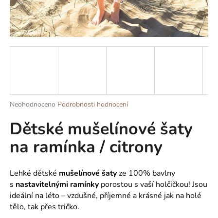
a
j
í
t
?
Průměrné
Neohodnoceno
Podrobnosti hodnocení
HLEDAT
hodnocení
Dětské mušelínové šaty
produktu
je
na ramínka / citrony
0,0
z
D
5
o
hvězdiček.
Lehké dětské
mušelínové šaty
ze 100% bavlny
p
s
nastavitelnými ramínky
porostou s vaší holčičkou! Jsou
o
ideální na léto – vzdušné, příjemné a krásné jak na holé
r
tělo, tak přes tričko.
u