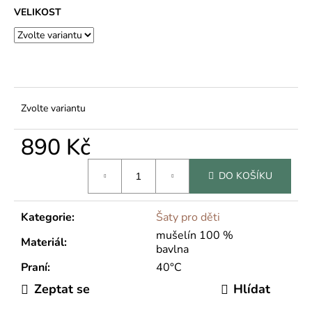
č
VELIKOST
u
j
e
m
e
Zvolte variantu
890 Kč
Měrná
DO KOŠÍKU
cena:
Kategorie
:
Šaty pro děti
mušelín 100 %
Materiál
:
bavlna
Praní
:
40°C
Zeptat se
Hlídat