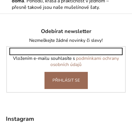
doma
. Pohodlí, krása a praktičnost v jednom –
přesně takové jsou naše mušelínové šaty.
Z
á
Odebírat newsletter
p
a
Nezmeškejte žádné novinky či slevy!
t
í
Vložením e-mailu souhlasíte s
podmínkami ochrany
osobních údajů
PŘIHLÁSIT SE
Instagram