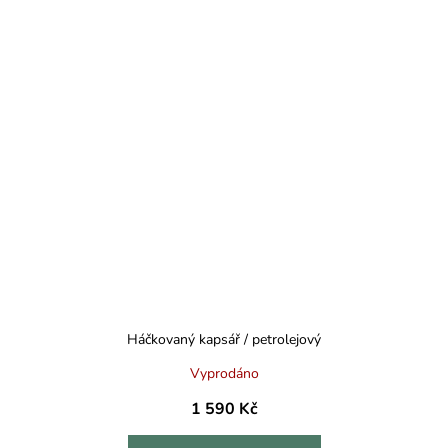
Háčkovaný kapsář / petrolejový
Vyprodáno
1 590 Kč