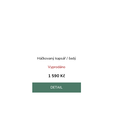
Háčkovaný kapsář / šedý
Vyprodáno
1 590 Kč
DETAIL