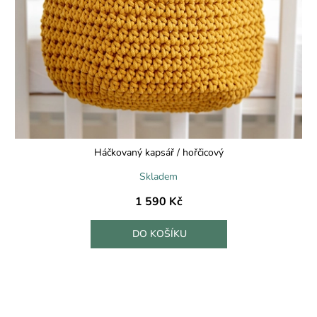
Háčkovaný kapsář / hořčicový
Skladem
1 590 Kč
DO KOŠÍKU