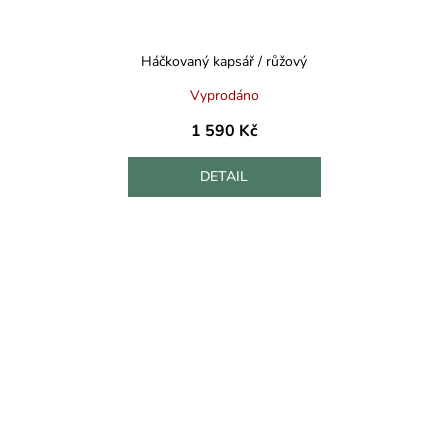
Háčkovaný kapsář / růžový
Vyprodáno
1 590 Kč
DETAIL