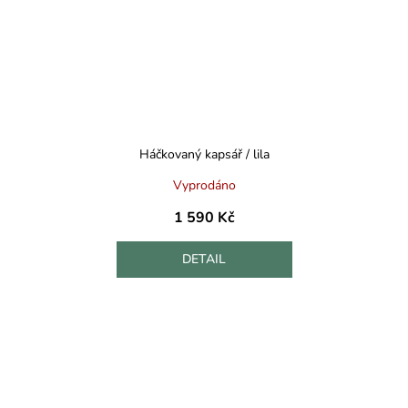
Háčkovaný kapsář / lila
Vyprodáno
1 590 Kč
DETAIL