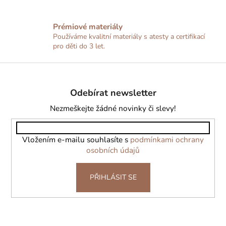
v
ý
Prémiové materiály
p
Používáme kvalitní materiály s atesty a certifikací
i
pro děti do 3 let.
s
u
Z
á
Odebírat newsletter
p
a
Nezmeškejte žádné novinky či slevy!
t
í
Vložením e-mailu souhlasíte s
podmínkami ochrany
osobních údajů
PŘIHLÁSIT SE