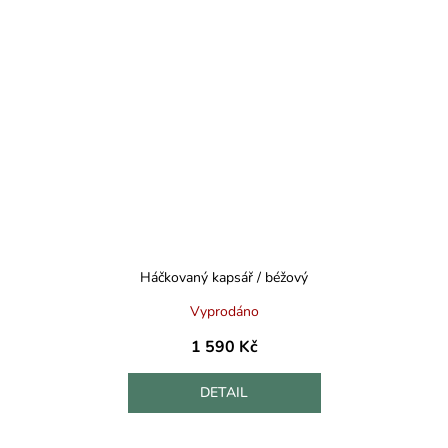
Háčkovaný kapsář / béžový
Vyprodáno
1 590 Kč
DETAIL