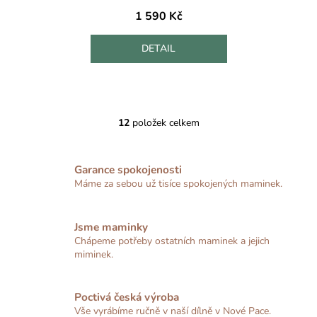
1 590 Kč
DETAIL
12
položek celkem
O
v
l
Garance spokojenosti
á
Máme za sebou už tisíce spokojených maminek.
d
a
c
Jsme maminky
í
Chápeme potřeby ostatních maminek a jejich
p
miminek.
r
v
Poctivá česká výroba
k
Vše vyrábíme ručně v naší dílně v Nové Pace.
y