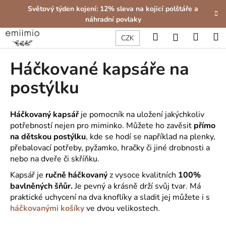
K
Přejít
Světový týden kojení: 12% sleva na kojicí polštáře a
na
o
náhradní povlaky
obsah
Zpět
Zpět
š
Hledat
Nákup
M
Přihlášení
CZK
í
C
košík
k
Háčkované kapsáře na
o
p
postýlku
o
t
Háčkovaný kapsář
je pomocník na uložení jakýchkoliv
ř
potřebností nejen pro miminko. Můžete ho zavěsit
přímo
e
na dětskou postýlku
, kde se hodí se například na plenky,
b
přebalovací potřeby, pyžamko, hračky či jiné drobnosti a
u
nebo na dveře či skříňku.
j
Kapsář je
ručně háčkovaný
z vysoce kvalitních
100%
e
bavlněných šňůr.
Je pevný a krásně drží svůj tvar. Má
praktické uchycení na dva knoflíky a sladit jej můžete i s
t
háčkovanými košíky
ve dvou velikostech.
e
n