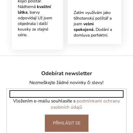
kojící polštář.
Nádherná
kvalitní
látka
, barvy
Zatím využívám jako
odpovídají Už jsem
těhotenský polštář a
objednala i další
jsem
velmi
kousky ze stejné
spokojená.
Dodání a
série.
domluva perfektní.
Z
á
Odebírat newsletter
p
a
Nezmeškejte žádné novinky či slevy!
t
í
Vložením e-mailu souhlasíte s
podmínkami ochrany
osobních údajů
PŘIHLÁSIT SE