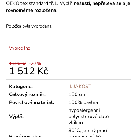
OEKO tex standard tř.1. Výplň
nešustí, nepřelévá se
a
je
rovnoměrně rozložena.
Položka byla vyprodána…
Vyprodáno
1 890 Kč
–20 %
1 512 Kč
Měrná
cena:
Kategorie
:
II. JAKOST
Celkový rozměr
:
150 cm
Povrchový materiál
:
100% bavlna
hypoalergenní
Výplň
:
polyesterové duté
vlákno
30°C, jemný prací
Praní povlaku
:
program, nízké