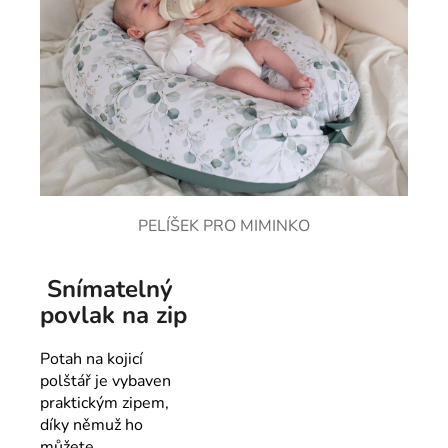
PELÍŠEK PRO MIMINKO
Snímatelný
povlak na zip
Potah na kojicí
polštář je vybaven
praktickým zipem,
díky němuž ho
můžete