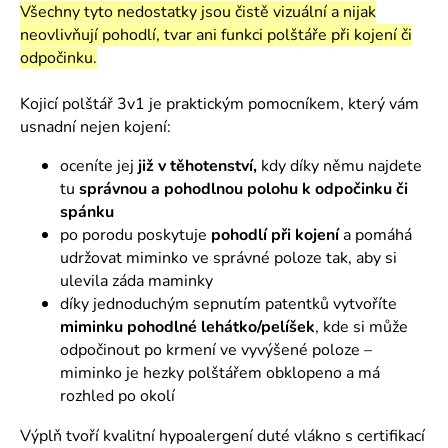
č
Všechny tyto nedostatky jsou čistě vizuální a nijak
u
neovlivňují pohodlí, tvar ani funkci polštáře při kojení či
j
odpočinku.
e
m
Kojicí polštář 3v1 je praktickým pomocníkem, který vám
e
usnadní nejen kojení:
oceníte jej
již v těhotenství,
kdy díky němu najdete
tu
správnou a pohodlnou polohu k odpočinku či
spánku
po porodu poskytuje
pohodlí při kojení
a pomáhá
udržovat miminko ve správné poloze tak, aby si
ulevila záda maminky
díky jednoduchým sepnutím patentků vytvoříte
miminku pohodlné lehátko/pelíšek
, kde si může
odpočinout po krmení ve vyvýšené poloze –
miminko je hezky polštářem obklopeno a má
rozhled po okolí
Výplň tvoří kvalitní hypoalergení duté vlákno s certifikací