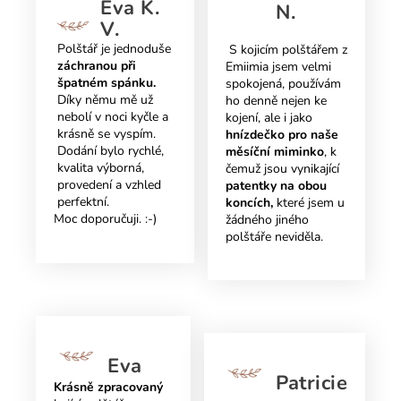
Eva K.
N.
V.
Polštář je jednoduše
S kojicím polštářem z
záchranou při
Emiimia jsem velmi
špatném spánku.
spokojená, používám
Díky němu mě už
ho denně nejen ke
nebolí v noci kyčle a
kojení, ale i jako
krásně se vyspím.
hnízdečko pro naše
Dodání bylo rychlé,
měsíční miminko
, k
kvalita výborná,
čemuž jsou vynikající
provedení a vzhled
patentky na obou
perfektní.
koncích,
které jsem u
Moc doporučuji. :-)
žádného jiného
polštáře neviděla.
Eva
Patricie
Krásně zpracovaný