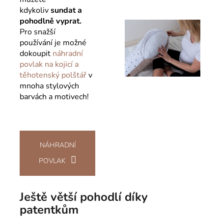
kdykoliv
sundat a
pohodlně vyprat.
Pro snažší
používání
je možné
dokoupit
náhradní
povlak na kojicí a
těhotenský polštář
v
mnoha stylových
barvách a motivech!
NÁHRADNÍ
POVLAK
Ještě větší pohodlí díky
patentkům