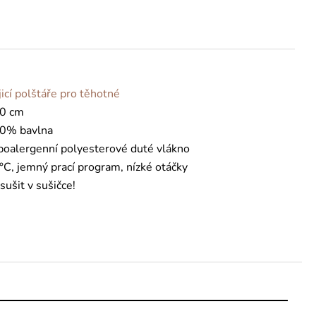
jicí polštáře pro těhotné
0 cm
0% bavlna
poalergenní polyesterové duté vlákno
°C, jemný prací program, nízké otáčky
sušit v sušičce!