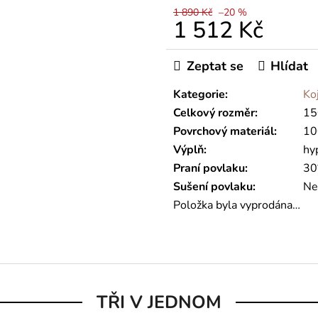
1 890 Kč
–20 %
1 512 Kč
Měrná
cena:
Zeptat se
Hlídat
Kategorie
:
Ko
Celkový rozměr
:
15
Povrchový materiál
:
10
Výplň
:
hy
Praní povlaku
:
30
Sušení povlaku
:
Ne
Položka byla vyprodána…
TŘI V JEDNOM