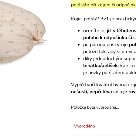
polštáře při kojení či odpočink
Kojicí polštář 3v1 je praktic
oceníte jej
již v těhotens
polohu k odpočinku či 
po porodu poskytuje
poh
poloze tak, aby si ulevi
díky jednoduchým sepnu
lehátko/pelíšek
, kde s
je hezky polštářem obkl
Výplň tvoří kvalitní hypoalerg
nešustí, nepřelévá se
a
je ro
Položka byla vyprodána…
Vyprodáno