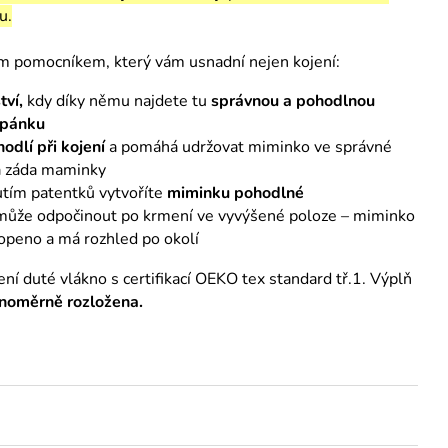
u.
kým pomocníkem, který vám usnadní nejen kojení:
tví,
kdy díky němu najdete tu
správnou a pohodlnou
spánku
odlí při kojení
a pomáhá udržovat miminko ve správné
la záda maminky
tím patentků vytvoříte
miminku pohodlné
i může odpočinout po krmení ve vyvýšené poloze – miminko
openo a má rozhled po okolí
ení duté vlákno s certifikací OEKO tex standard tř.1. Výplň
vnoměrně rozložena.