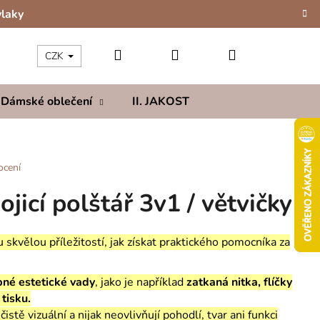
vlaky
Hledat
Přihlášení
Nákupní
CZK
Dámské oblečení
II. JAKOST
Kolekce
Hod
košík
ocení
ojicí polštář 3v1 / větvičky
 skvělou příležitostí, jak získat praktického pomocníka za
né estetické vady
, jako je například
zatkaná nitka, flíčky
tisku.
stě vizuální a nijak neovlivňují pohodlí, tvar ani funkci