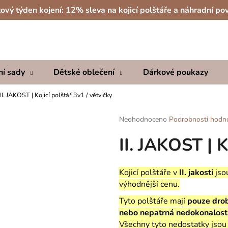
ový týden kojení: 12% sleva na kojicí polštáře a náhradní po
Co potřebujete najít?
ní sady
Dětské oblečení
Dárkové poukazy
HLEDAT
II. JAKOST | Kojicí polštář 3v1 / větvičky
Průměrné
Neohodnoceno
Podrobnosti hodn
hodnocení
Doporučujeme
II. JAKOST | K
produktu
je
0,0
z
Kojicí polštáře v
II. jakosti
jsou
5
výhodnější cenu.
hvězdiček.
Tyto polštáře mají
pouze drob
nebo nepatrná nedokonalost 
Všechny tyto nedostatky jsou či