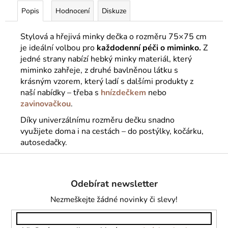
Popis
Hodnocení
Diskuze
Stylová a hřejivá minky dečka o rozměru 75×75 cm
je ideální volbou pro
každodenní péči o miminko.
Z
jedné strany nabízí hebký minky materiál, který
miminko zahřeje, z druhé bavlněnou látku s
krásným vzorem, který ladí s dalšími produkty z
naší nabídky – třeba s
hnízdečkem
nebo
zavinovačkou
.
Díky univerzálnímu rozměru dečku snadno
využijete doma i na cestách – do postýlky, kočárku,
autosedačky.
Z
á
Odebírat newsletter
p
a
Nezmeškejte žádné novinky či slevy!
t
í