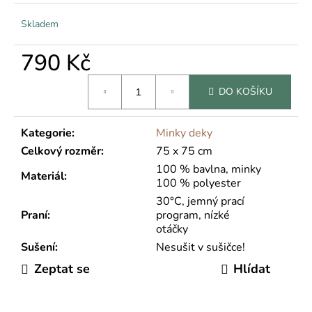
č
u
Skladem
j
e
790 Kč
m
e
Měrná
DO KOŠÍKU
cena:
Kategorie
:
Minky deky
Celkový rozměr
:
75 x 75 cm
100 % bavlna, minky
Materiál
:
100 % polyester
30°C, jemný prací
Praní
:
program, nízké
otáčky
Sušení
:
Nesušit v sušičce!
Zeptat se
Hlídat