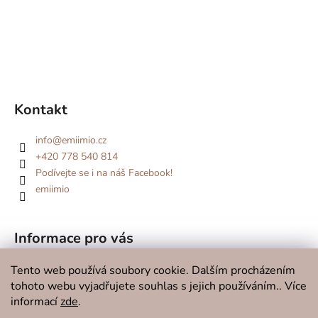
Kontakt
info
@
emiimio.cz
+420 778 540 814
Podívejte se i na náš Facebook!
emiimio
Informace pro vás
Kde se potkáme v roce 2026?
Tento web používá soubory cookie. Dalším procházením
tohoto webu vyjadřujete souhlas s jejich používáním.. Více
O značce
informací
zde
.
Doprava a platba
Kontakty