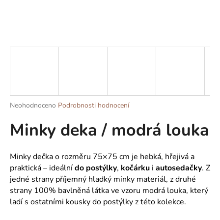
a
j
í
t
?
Průměrné
Neohodnoceno
Podrobnosti hodnocení
HLEDAT
hodnocení
Minky deka / modrá louka
produktu
je
0,0
z
D
Minky dečka o rozměru 75×75 cm je hebká, hřejivá a
5
o
praktická – ideální
do postýlky
,
kočárku
i
autosedačky
. Z
hvězdiček.
p
jedné strany příjemný hladký minky materiál, z druhé
o
strany 100% bavlněná látka ve vzoru modrá louka, který
r
ladí s ostatními kousky do postýlky z této kolekce.
u