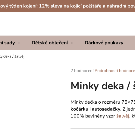
ový týden kojení: 12% sleva na kojicí polštáře a náhradní po
Co potřebujete najít?
ní sady
Dětské oblečení
Dárkové poukazy
HLEDAT
y deka / šalvěj
Průměrné
2 hodnocení
Podrobnosti hodnoce
hodnocení
Doporučujeme
Minky deka / 
produktu
je
5,0
z
Minky dečka o rozměru 75×75 c
5
kočárku
i
autosedačky
. Z je
hvězdiček.
100% bavlněný vzor
šalvěj
, 