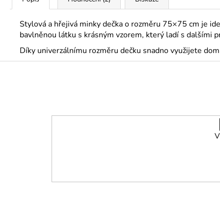
Stylová a hřejivá minky dečka o rozměru 75×75 cm je id
bavlněnou látku s krásným vzorem, který ladí s dalšími p
Díky univerzálnímu rozměru dečku snadno využijete doma 
Z
á
p
a
t
í
V