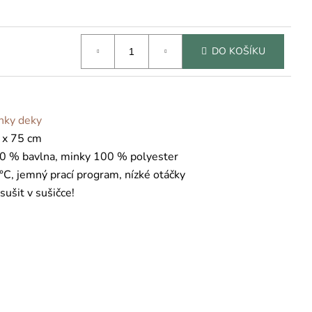
DO KOŠÍKU
nky deky
 x 75 cm
0 % bavlna, minky 100 % polyester
°C, jemný prací program, nízké otáčky
sušit v sušičce!