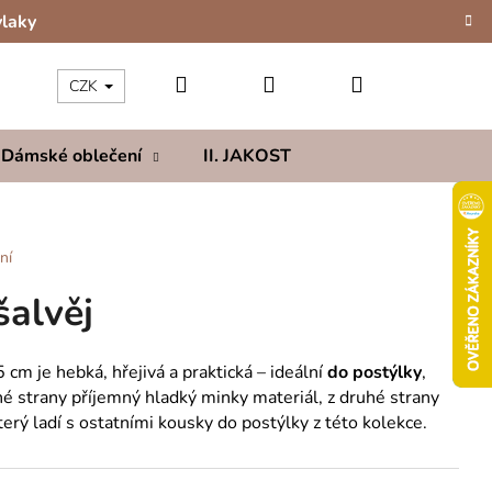
vlaky
Hledat
Přihlášení
Nákupní
CZK
Dámské oblečení
II. JAKOST
Kolekce
Hod
košík
ní
šalvěj
m je hebká, hřejivá a praktická – ideální
do postýlky
,
dné strany příjemný hladký minky materiál, z druhé strany
který ladí s ostatními kousky do postýlky z této kolekce.