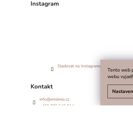
Instagram
Sledovat na Instagramu
Tento web p
webu vyjadř
Kontakt
Nastaven
info
@
emiimio.cz
+420 778 540 814
Podívejte se i na náš Facebook!
emiimio