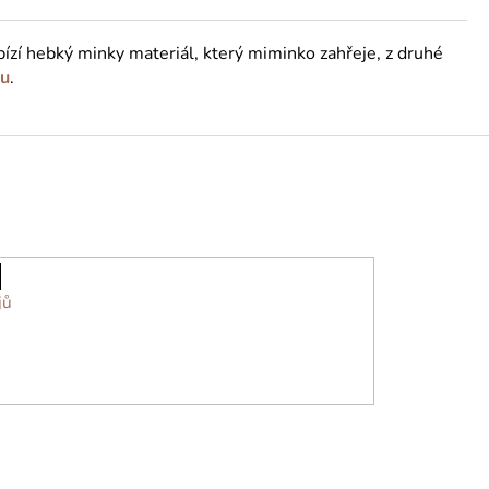
ízí hebký minky materiál, který miminko zahřeje, z druhé
ou
.
jů