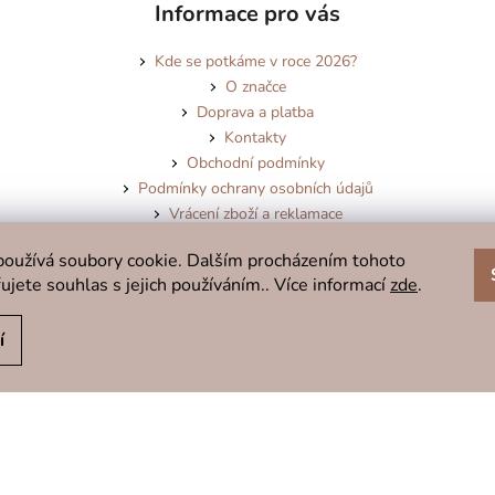
Informace pro vás
Kde se potkáme v roce 2026?
O značce
Doprava a platba
Kontakty
Obchodní podmínky
Podmínky ochrany osobních údajů
Vrácení zboží a reklamace
Blog
oužívá soubory cookie. Dalším procházením tohoto
ujete souhlas s jejich používáním.. Více informací
zde
.
í