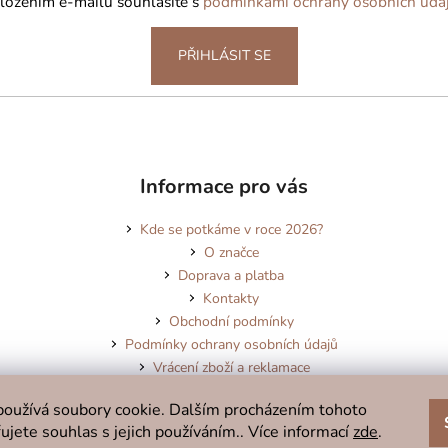
ložením e-mailu souhlasíte s
podmínkami ochrany osobních úda
PŘIHLÁSIT SE
Informace pro vás
Kde se potkáme v roce 2026?
O značce
Doprava a platba
Kontakty
Obchodní podmínky
Podmínky ochrany osobních údajů
Vrácení zboží a reklamace
Blog
oužívá soubory cookie. Dalším procházením tohoto
ujete souhlas s jejich používáním.. Více informací
zde
.