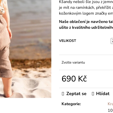
Kšandy neboli šle jsou z jemné
je mít na ramínkách, překříži
koženkovým logem značky em
Naše oblečení je navrženo ta
ušito z kvalitního udržitelné
VELIKOST
Zvolte variantu
690 Kč
Měrná
cena:
Zeptat se
Hlídat
Kategorie
:
Kr
10