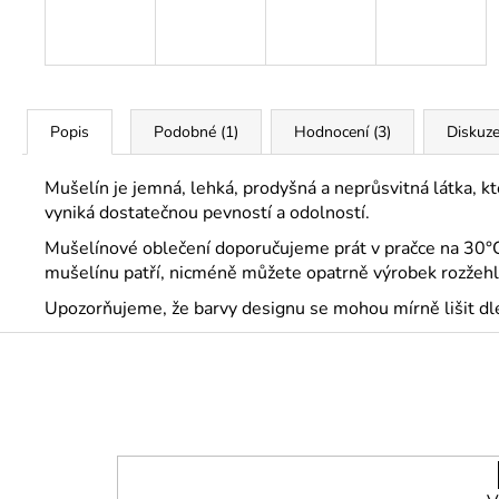
Popis
Podobné (1)
Hodnocení (3)
Diskuz
Mušelín je jemná, lehká, prodyšná a neprůsvitná látka, kt
vyniká dostatečnou pevností a odolností.
Mušelínové oblečení doporučujeme prát v pračce na 30°C a
mušelínu patří, nicméně můžete opatrně výrobek rozžehli
Upozorňujeme, že barvy designu se mohou mírně lišit dle
Z
á
p
a
t
í