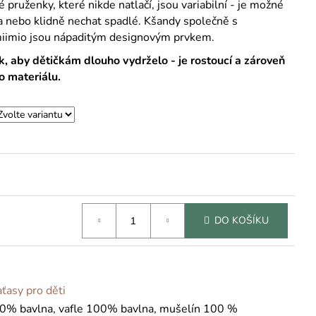
 pruženky, které nikde natlačí, jsou variabilní - je možné
t a nebo klidně nechat spadlé. Kšandy společně s
iimio jsou nápaditým designovým prvkem.
k, aby dětičkám dlouho vydrželo - je rostoucí a zároveň
ho materiálu.
DO KOŠÍKU
aťasy pro děti
0% bavlna, vafle 100% bavlna, mušelín 100 %