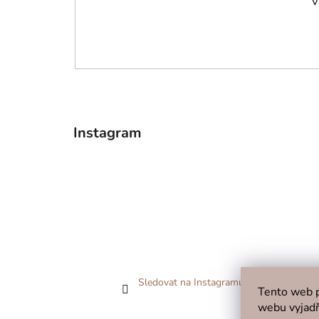
V
Instagram
Sledovat na Instagramu
Tento web p
webu vyjadř