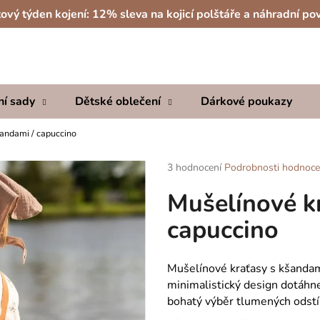
ový týden kojení: 12% sleva na kojicí polštáře a náhradní po
Co potřebujete najít?
ní sady
Dětské oblečení
Dárkové poukazy
HLEDAT
šandami / capuccino
Průměrné
3 hodnocení
Podrobnosti hodnoce
hodnocení
Doporučujeme
Mušelínové k
produktu
je
capuccino
5,0
z
5
hvězdiček.
Mušelínové kraťasy s kšandam
minimalistický design dotáhne 
bohatý výběr tlumených odstí