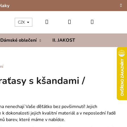
vlaky
Hledat
Přihlášení
Nákupní
CZK
Dámské oblečení
II. JAKOST
Kolekce
Hod
košík
ní
raťasy s kšandami /
a nenechají Vaše ďěťátko bez povšimnutí! Jejich
k dokonalosti jejich kvalitní materiál a v neposlední řadě
nů barev, které máme v nabídce.