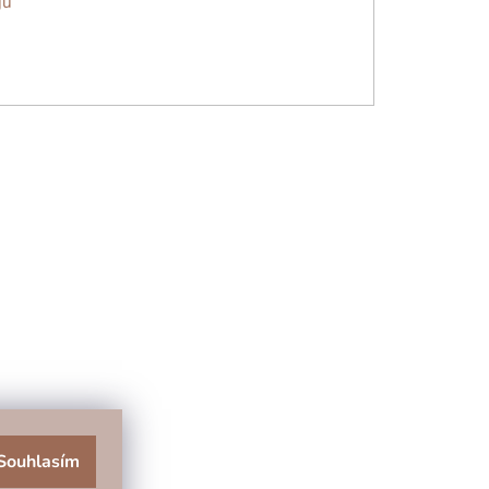
jů
Souhlasím