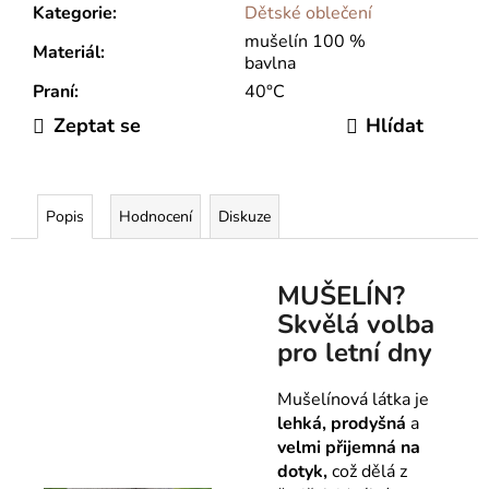
Kategorie
:
Dětské oblečení
mušelín 100 %
Materiál
:
bavlna
Praní
:
40°C
Zeptat se
Hlídat
Popis
Hodnocení
Diskuze
MUŠELÍN?
Skvělá volba
pro letní dny
Mušelínová látka je
lehká, prodyšná
a
velmi přijemná na
dotyk,
což dělá z