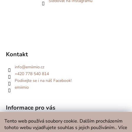
Sledovat na Instagramu
Kontakt
info
@
emiimio.cz
+420 778 540 814
Podívejte se i na náš Facebook!
emiimio
Informace pro vás
Kde se potkáme v roce 2026?
Tento web používá soubory cookie. Dalším procházením
tohoto webu vyjadřujete souhlas s jejich používáním.. Více
O značce