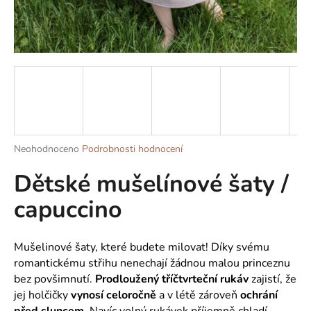
a
j
í
t
?
Průměrné
Neohodnoceno
Podrobnosti hodnocení
HLEDAT
hodnocení
Dětské mušelínové šaty /
produktu
je
capuccino
0,0
z
D
5
o
hvězdiček.
Mušelinové šaty, které budete milovat! Díky svému
p
romantickému střihu nenechají žádnou malou princeznu
o
bez povšimnutí.
Prodloužený tříčtvrteční rukáv
zajistí, že
r
jej holčičky
vynosí celoročně
a v létě zároveň
ochrání
u
před sluncem
. Navíc volný rukávek příjemně chladí.