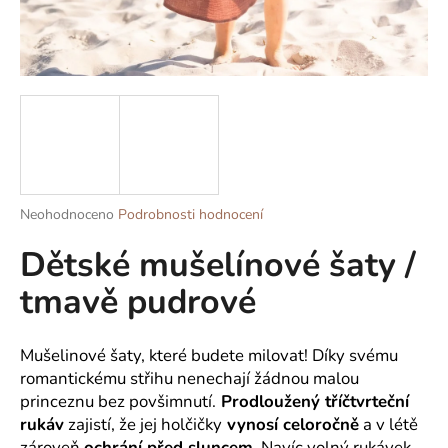
a
j
í
t
?
Průměrné
Neohodnoceno
Podrobnosti hodnocení
HLEDAT
hodnocení
Dětské mušelínové šaty /
produktu
je
tmavě pudrové
0,0
z
D
5
o
hvězdiček.
Mušelinové šaty, které budete milovat! Díky svému
p
romantickému střihu nenechají žádnou malou
o
princeznu bez povšimnutí.
Prodloužený tříčtvrteční
r
rukáv
zajistí, že jej holčičky
vynosí celoročně
a v létě
u
zároveň
ochrání před sluncem
. Navíc volný rukávek