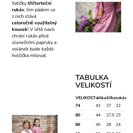
šatičky
třičtvrteční
rukáv
, tím pádem se
z nich stává
celoročně využitelný
kousek
! V létě navíc
chrání rukáv před
slunečními paprsky a
volánek bude každá
holčička milovat.
TABULKA
VELIKOSTÍ
VELIKOST
délka
šířka
rukáv
74
42
27
22
80
44
27,5
23
86
45
28
24