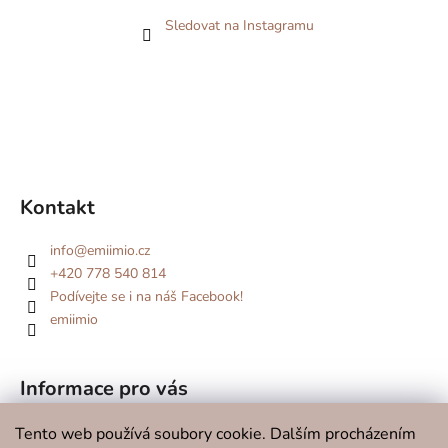
Sledovat na Instagramu
Kontakt
info
@
emiimio.cz
+420 778 540 814
Podívejte se i na náš Facebook!
emiimio
Informace pro vás
Kde se potkáme v roce 2026?
Tento web používá soubory cookie. Dalším procházením