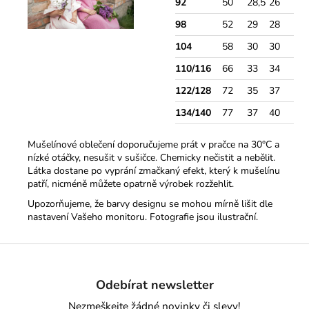
92
50
28,5
26
98
52
29
28
104
58
30
30
110/116
66
33
34
122/128
72
35
37
134/140
77
37
40
Mušelínové oblečení doporučujeme prát v pračce na 30°C a
nízké otáčky, nesušit v sušičce. Chemicky nečistit a nebělit.
Látka dostane po vyprání zmačkaný efekt, který k mušelínu
patří, nicméně můžete opatrně výrobek rozžehlit.
Upozorňujeme, že barvy designu se mohou mírně lišit dle
nastavení Vašeho monitoru. Fotografie jsou ilustrační.
Z
á
Odebírat newsletter
p
a
Nezmeškejte žádné novinky či slevy!