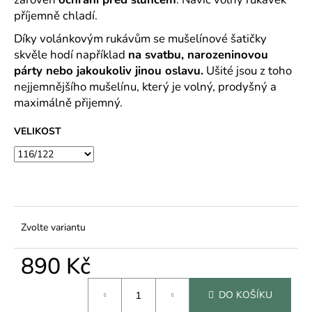
č
příjemně chladí.
u
j
Díky volánkovým rukávům se mušelínové šatičky
e
skvěle hodí například
na svatbu, narozeninovou
m
párty nebo jakoukoliv jinou oslavu.
Ušité jsou z toho
e
nejjemnějšího mušelínu, který je volný, prodyšný a
maximálně přijemný.
VELIKOST
Zvolte variantu
890 Kč
Měrná
DO KOŠÍKU
cena: