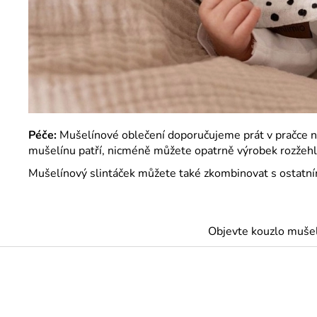
Péče:
Mušelínové oblečení doporučujeme prát v pračce na 
mušelínu patří, nicméně můžete opatrně výrobek rozžehli
Mušelínový slintáček můžete také zkombinovat s ostatní
Objevte kouzlo muše
Z
á
p
a