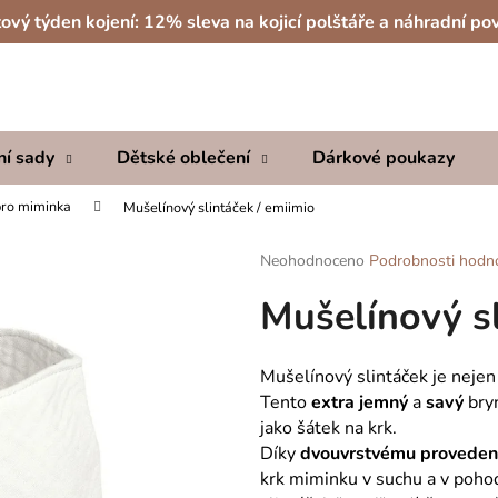
ový týden kojení: 12% sleva na kojicí polštáře a náhradní po
Co potřebujete najít?
ní sady
Dětské oblečení
Dárkové poukazy
HLEDAT
pro miminka
Mušelínový slintáček / emiimio
Průměrné
Neohodnoceno
Podrobnosti hodn
hodnocení
Doporučujeme
Mušelínový sl
produktu
je
0,0
z
Mušelínový slintáček je nejen 
5
Tento
extra jemný
a
savý
bry
hvězdiček.
jako šátek na krk.
Díky
dvouvrstvému proveden
krk miminku v suchu a v pohod