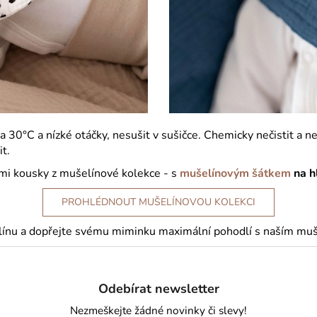
30°C a nízké otáčky, nesušit v sušičce. Chemicky nečistit a ne
t.
mi kousky z mušelínové kolekce - s
mušelínovým šátkem
na h
PROHLÉDNOUT MUŠELÍNOVOU KOLEKCI
línu a dopřejte svému miminku maximální pohodlí s naším muš
Odebírat newsletter
Nezmeškejte žádné novinky či slevy!