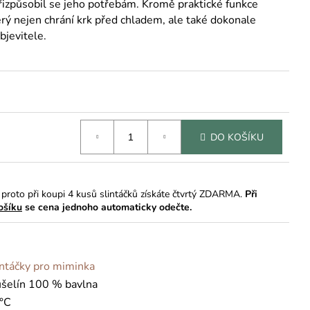
 přizpůsobil se jeho potřebám. Kromě praktické funkce
erý nejen chrání krk před chladem, ale také dokonale
bjevitele.
DO KOŠÍKU
a proto při koupi 4 kusů slintáčků získáte čtvrtý ZDARMA.
Při
košíku
se cena jednoho automaticky odečte.
intáčky pro miminka
šelín 100 % bavlna
°C