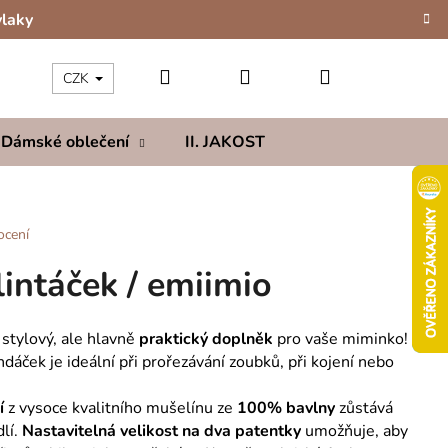
vlaky
Hledat
Přihlášení
Nákupní
CZK
Dámské oblečení
II. JAKOST
Kolekce
Hod
košík
ocení
intáček / emiimio
stylový, ale hlavně
praktický doplněk
pro vaše miminko!
ndáček je ideální při prořezávání zoubků, při kojení nebo
í
z vysoce kvalitního mušelínu ze
100% bavlny
zůstává
lí.
Nastavitelná velikost
na dva patentky
umožňuje, aby