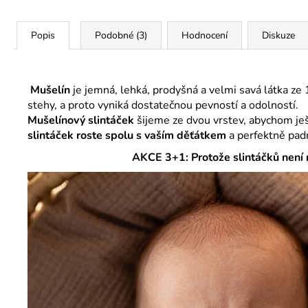
Popis
Podobné (3)
Hodnocení
Diskuze
Mušelín
je jemná, lehká, prodyšná a velmi savá látka ze
stehy, a proto vyniká dostatečnou pevností a odolností.
Mušelínový slintáček
šijeme ze dvou vrstev, abychom ješt
slintáček roste spolu s vaším děťátkem
a perfektně pad
AKCE 3+1: Protože slintáčků není 