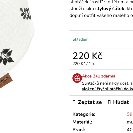
slintáček "rostl" s dítětem a
slouží i jako
stylový šátek
, kt
doplní outfit vašeho malého o
Skladem
220 Kč
Měrná
220 Kč / 1 ks
cena:
Akce 3+1 zdarma
Slintáčků není nikdy dost, 
vložení čtyř slintáčků do 
Zeptat se
Hlídat
Kategorie
:
Sl
Materiál
:
mu
Praní
:
40