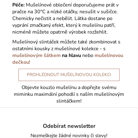
Péče:
Mušelínové oblečení doporučujeme prát v
pračce na 30°C a nízké otáčky, nesušit v sušičce.
Chemicky nečistit a nebělit. Látka dostane po
vyprání zmačkaný efekt, který k mušelínu patří,
nicméně můžete opatrně výrobek rozžehlit.
Mušelínový slintáček můžete také zkombinovat s
ostatními kousky z mušelínové kolekce - s
mušelínovým šátkem
na hlavu
nebo
mušelínovou
dečkou!
PROHLÉDNOUT MUŠELÍNOVOU KOLEKCI
Objevte kouzlo mušelínu a dopřejte svému
miminku maximální pohodlí s naším mušelínovým
slintáčkem!
Z
á
Odebírat newsletter
p
a
Nezmeškejte žádné novinky či slevy!