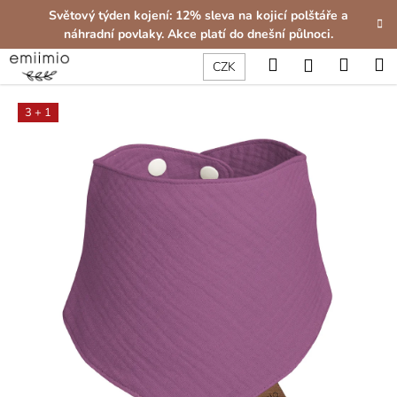
K
Přejít
Světový týden kojení: 12% sleva na kojicí polštáře a
na
o
náhradní povlaky. Akce platí do dnešní půlnoci.
obsah
Zpět
Zpět
š
Hledat
Nákup
M
Přihlášení
CZK
í
C
košík
k
3 + 1
o
p
o
t
ř
e
b
u
j
e
t
e
n