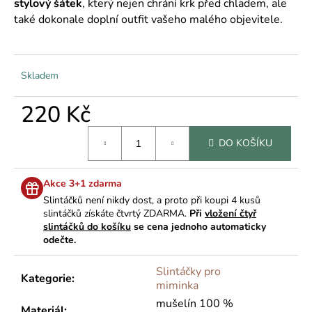
č
stylový šátek
, který nejen chrání krk před chladem, ale
u
také dokonale doplní outfit vašeho malého objevitele.
j
e
m
Skladem
e
220 Kč
Měrná
DO KOŠÍKU
cena:
Akce 3+1 zdarma
Slintáčků není nikdy dost, a proto při koupi 4 kusů
slintáčků získáte čtvrtý ZDARMA.
Při
vložení čtyř
slintáčků do košíku
se cena jednoho automaticky
odečte.
Slintáčky pro
Kategorie
:
miminka
mušelín 100 %
Materiál
: