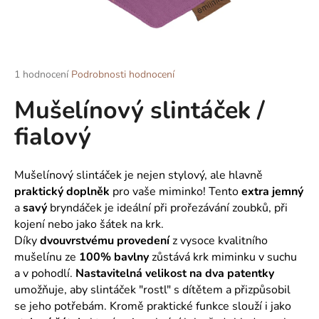
a
j
í
t
Průměrné
1 hodnocení
Podrobnosti hodnocení
hodnocení
?
Mušelínový slintáček /
produktu
je
fialový
5,0
z
5
HLEDAT
hvězdiček.
Mušelínový slintáček je nejen stylový, ale hlavně
praktický doplněk
pro vaše miminko! Tento
extra jemný
a
savý
bryndáček je ideální při prořezávání zoubků, při
kojení nebo jako šátek na krk.
D
Díky
dvouvrstvému provedení
z vysoce kvalitního
o
p
mušelínu ze
100% bavlny
zůstává krk miminku v suchu
o
a v pohodlí.
Nastavitelná velikost
na dva patentky
r
umožňuje, aby slintáček "rostl" s dítětem a přizpůsobil
u
se jeho potřebám. Kromě praktické funkce slouží i jako