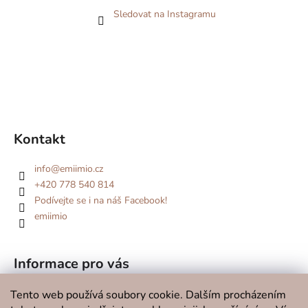
Sledovat na Instagramu
Kontakt
info
@
emiimio.cz
+420 778 540 814
Podívejte se i na náš Facebook!
emiimio
Informace pro vás
Kde se potkáme v roce 2026?
Tento web používá soubory cookie. Dalším procházením