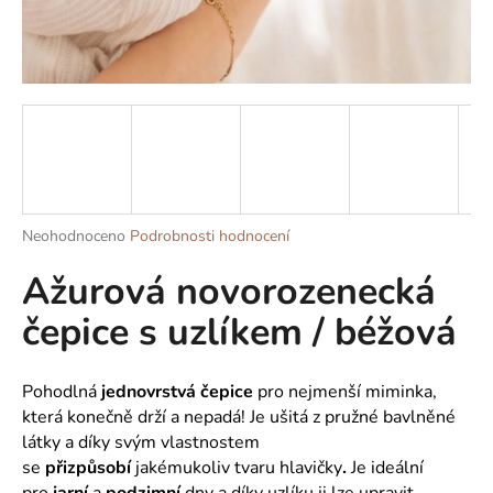
a
j
í
t
?
Průměrné
Neohodnoceno
Podrobnosti hodnocení
HLEDAT
hodnocení
Ažurová novorozenecká
produktu
je
čepice s uzlíkem / béžová
0,0
z
D
5
o
hvězdiček.
Pohodlná
jednovrstvá čepice
pro nejmenší miminka,
p
která konečně drží a nepadá! Je ušitá z pružné bavlněné
o
látky a díky svým vlastnostem
r
se
přizpůsobí
jakémukoliv tvaru hlavičky
.
Je ideální
u
pro
jarní
a
podzimní
dny a díky uzlíku ji lze upravit