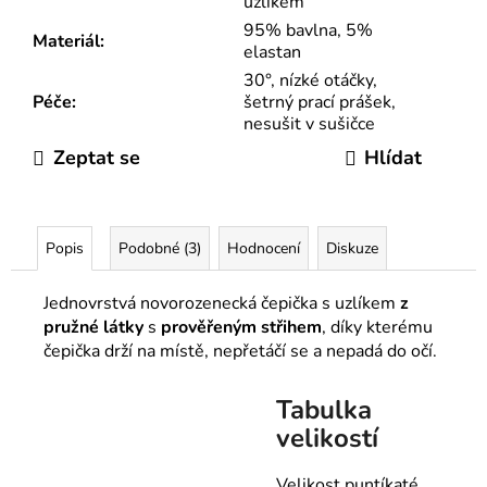
uzlíkem
95% bavlna, 5%
Materiál
:
elastan
30°, nízké otáčky,
Péče
:
šetrný prací prášek,
nesušit v sušičce
Zeptat se
Hlídat
Popis
Podobné (3)
Hodnocení
Diskuze
Jednovrstvá novorozenecká čepička s uzlíkem
z
pružné látky
s
prověřeným střihem
, díky kterému
čepička drží na místě, nepřetáčí se a nepadá do očí.
Tabulka
velikostí
Velikost puntíkaté