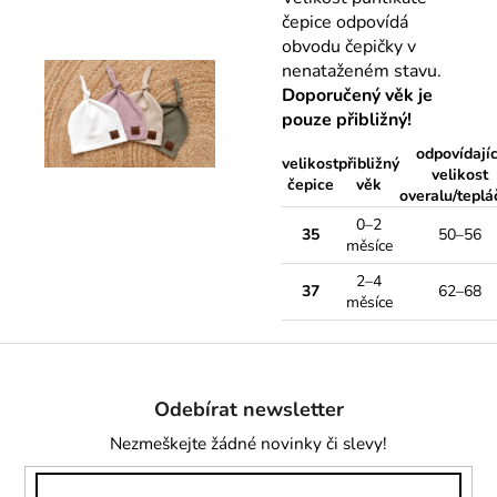
čepice odpovídá
obvodu čepičky v
nenataženém stavu.
Doporučený věk je
pouze přibližný!
odpovídajíc
velikost
přibližný
velikost
čepice
věk
overalu/teplá
0–2
35
50–56
měsíce
2–4
37
62–68
měsíce
Z
á
Odebírat newsletter
p
a
Nezmeškejte žádné novinky či slevy!
t