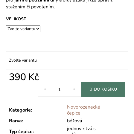
č
u
stažením či povolením.
j
VELIKOST
e
m
e
Zvolte variantu
390 Kč
Měrná
DO KOŠÍKU
cena:
Novorozenecké
Kategorie
:
čepice
Barva
:
béžová
jednovrstvá s
Typ čepice
: