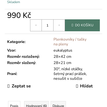
Skladem
990 Kč
Měrná
DO KOŠÍKU
cena:
Plenkovníky / tašky
Kategorie
:
na pleny
Vzor
:
eukalyptus
Rozměr rozložený
:
28×42 cm
Rozměr složený
:
28×21 cm
30°, nízké otáčky,
Praní
:
šetrný prací prášek,
nesušit v sušičce
Zeptat se
Hlídat
Popis
Hodnocení (6)
Diskuze