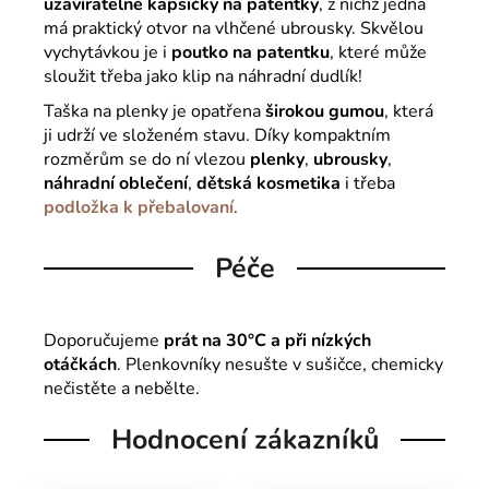
uzavíratelné kapsičky na patentky
, z nichž jedna
má praktický otvor na vlhčené ubrousky. Skvělou
vychytávkou je i
poutko na patentku
, které může
sloužit třeba jako klip na náhradní dudlík!
Taška na plenky
je opatřena
širokou gumou
, která
ji udrží ve složeném stavu. Díky kompaktním
rozměrům se do ní vlezou
plenky
,
ubrousky
,
náhradní oblečení
,
dětská kosmetika
i třeba
podložka k přebalovaní
.
Péče
Doporučujeme
prát na 30°C a při nízkých
otáčkách
. Plenkovníky nesušte v sušičce, chemicky
nečistěte a nebělte.
Hodnocení zákazníků