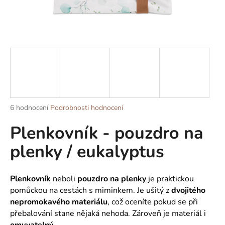
a
j
í
t
?
Průměrné
6 hodnocení
Podrobnosti hodnocení
HLEDAT
hodnocení
Plenkovník - pouzdro na
produktu
je
plenky / eukalyptus
4,8
z
D
5
o
hvězdiček.
Plenkovník
neboli
pouzdro na plenky
je praktickou
p
pomůckou na cestách s miminkem. Je ušitý z
dvojitého
o
nepromokavého materiálu
, což oceníte pokud se při
r
přebalování stane nějaká nehoda. Zároveň je materiál i
u
omyvatelný.