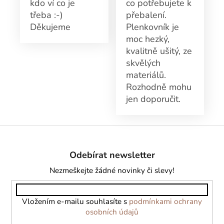
kdo ví co je
co potřebujete k
třeba :-)
přebalení.
Děkujeme
Plenkovník je
moc hezký,
kvalitně ušitý, ze
skvělých
materiálů.
Rozhodně mohu
jen doporučit.
Z
á
Odebírat newsletter
p
a
Nezmeškejte žádné novinky či slevy!
t
í
Vložením e-mailu souhlasíte s
podmínkami ochrany
osobních údajů