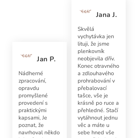
Jana J.
Skvělá
vychytávka jen
lituji, že jsme
plenkovník
Jan P.
neobjevila dřív.
Konec otravného
Nádherné
a zdlouhavého
zpracování,
prohrabování v
opravdu
přebalovací
promyšlené
tašce, vše je
provedení s
krásně po ruce a
praktickými
přehledné. Stačí
kapsami, Je
vytáhnout jednu
poznat, že
věc a máte u
navrhoval někdo
sebe hned vše