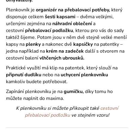
č
u
Plenkovník je
organizér na přebalovací potřeby,
který
j
disponuje celkem
šesti kapsami
– dvěma velkými,
e
určenými zejména na
náhradní oblečení
a
m
cestovní
přebalovací podložku
, kterou pro vás do sady
e
taktéž šijeme. Potom jsou v něm dvě stejně velké menší
kapsy na
plenky
a nakonec dvě
kapsičky
na patentky –
jedna například na
krém na zadeček
další s otvorem na
cestovní balení
vlhčených ubrousků.
Praktické využití má klip na patentek, který slouží na
připnutí dudlíku
nebo na
uchycení plenkovníku
kamkoliv budete potřebovat.
Zapínání plenkovníku je na
gumičku,
díky tomu ho
můžete naplnit do maxima.
K plenkovníku si můžete přikoupit také
cestovní
přebalovací podložku
ve stejném vzoru!