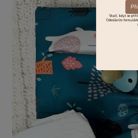
Při
Stačí, když se přih
Odesláním formuláře