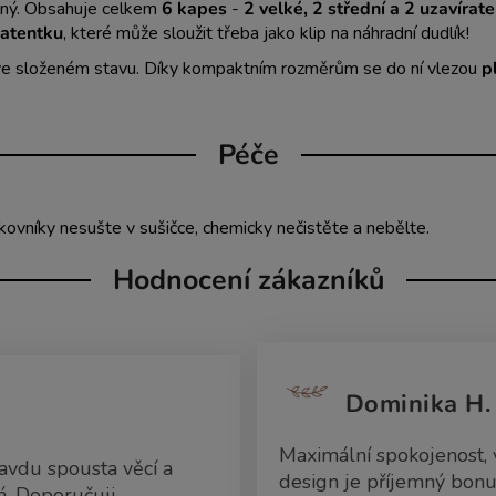
elný. Obsahuje celkem
6 kapes
-
2 velké, 2 střední a 2 uzavírat
patentku
, které může sloužit třeba jako klip na náhradní dudlík!
ží ve složeném stavu. Díky kompaktním rozměrům se do ní vlezou
p
Péče
nkovníky nesušte v sušičce, chemicky nečistěte a nebělte.
Hodnocení zákazníků
Dominika H.
Maximální spokojenost,
avdu spousta věcí a
design je příjemný bo
á. Doporučuji