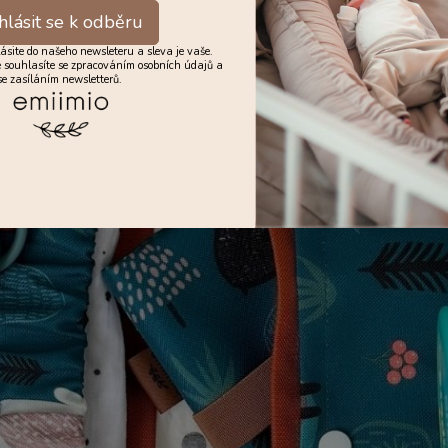
hlásit se k odběru
lásite do našeho newsleteru a sleva je vaše.
 souhlasíte se
zpracováním osobních údajů
a
se zasíláním newsletterů.