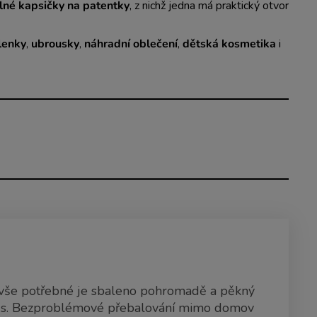
elné kapsičky na patentky
, z nichž jedna má praktický otvor
lenky
,
ubrousky
,
náhradní oblečení
,
dětská kosmetika
i
 vše potřebné je sbaleno pohromadě a pěkný
nus. Bezproblémové přebalování mimo domov