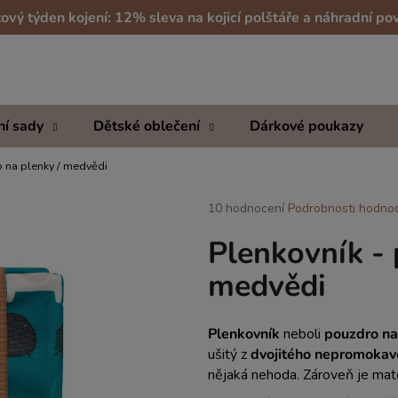
ový týden kojení: 12% sleva na kojicí polštáře a náhradní po
Co potřebujete najít?
ní sady
Dětské oblečení
Dárkové poukazy
HLEDAT
o na plenky / medvědi
Průměrné
10 hodnocení
Podrobnosti hodno
hodnocení
Doporučujeme
Plenkovník - 
produktu
je
medvědi
5,0
z
5
hvězdiček.
Plenkovník
neboli
pouzdro na
ušitý z
dvojitého nepromokav
nějaká nehoda. Zároveň je mate