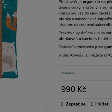
Plenkovník je
organizér na př
dvěma velkými, určenými zejm
kterou pro vás do sady taktéž
plenky
a nakonec dvě
kapsičk
otvorem na cestovní balení
vlh
Praktické využití má klip na pat
plenkovníku
kamkoliv budete 
Zapínání plenkovníku je na
gum
K plenkovníku si můžete přik
Skladem
990 Kč
Měrná
cena:
Zeptat se
Hlídat