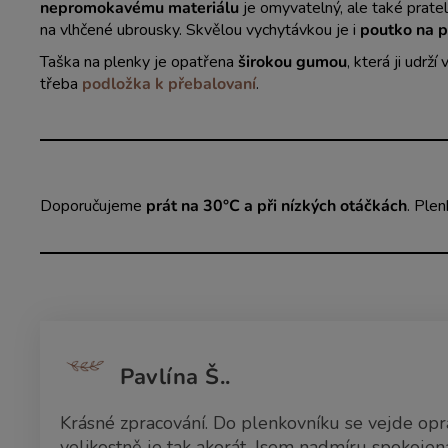
nepromokavému materiálu
je omyvatelný, ale také prat
na vlhčené ubrousky. Skvělou vychytávkou je i
poutko na 
Taška na plenky
je opatřena
širokou gumou
, která ji udr
třeba
podložka k přebalovaní
.
Doporučujeme
prát na 30°C a při nízkých otáčkách
. Ple
Pavlína Š..
Krásné zpracování. Do plenkovníku se vejde opr
velikostně je tak akorát. Jsem nadmíru spokojen