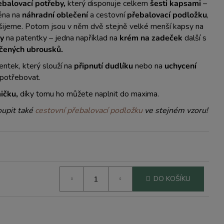
ebalovací potřeby,
který disponuje celkem
šesti kapsami
–
éna na
náhradní oblečení
a cestovní
přebalovací podložku
,
 šijeme. Potom jsou v něm dvě stejně velké menší kapsy na
y
na patentky – jedna například na
krém na zadeček
další s
čených ubrousků.
entek, který slouží na
připnutí dudlíku
nebo na
uchycení
potřebovat.
ičku,
díky tomu ho můžete naplnit do maxima.
oupit také
cestovní přebalovací podložku
ve stejném vzoru!
DO KOŠÍKU