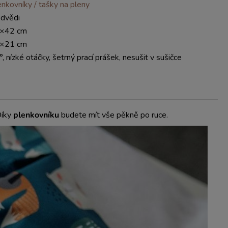
enkovníky / tašky na pleny
dvědi
×42 cm
×21 cm
, nízké otáčky, šetrný prací prášek, nesušit v sušičce
Díky
plenkovníku
budete mít vše pěkně po ruce.