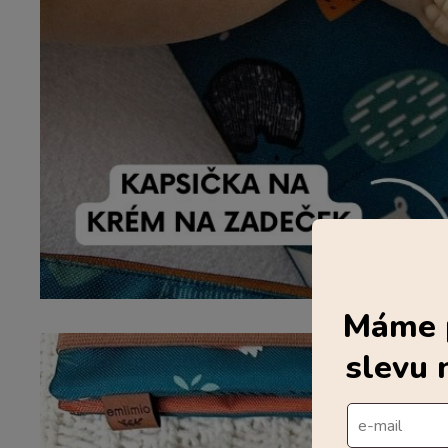
Máme p
slevu 