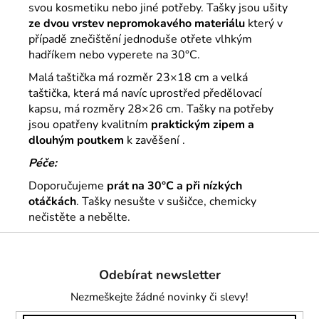
svou kosmetiku nebo jiné potřeby. Tašky jsou ušity
ze dvou vrstev nepromokavého materiálu
který v
případě znečištění jednoduše otřete vlhkým
hadříkem nebo vyperete na 30°C.
Malá taštička má rozměr 23×18 cm a velká
taštička, která má navíc uprostřed předělovací
kapsu, má rozměry 28×26 cm.
Tašky na potřeby
jsou opatřeny kvalitním
praktickým zipem a
dlouhým poutkem
k zavěšení .
Péče:
Doporučujeme
prát na 30°C a při nízkých
otáčkách
. Tašky nesušte v sušičce, chemicky
nečistěte a nebělte.
Z
á
Odebírat newsletter
p
a
Nezmeškejte žádné novinky či slevy!
t