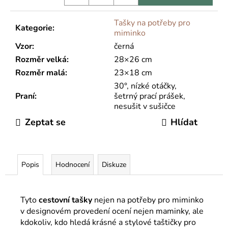
Tašky na potřeby pro
Kategorie
:
miminko
Vzor
:
černá
Rozměr velká
:
28×26 cm
Rozměr malá
:
23×18 cm
30°, nízké otáčky,
Praní
:
šetrný prací prášek,
nesušit v sušičce
Zeptat se
Hlídat
Popis
Hodnocení
Diskuze
Tyto
cestovní
tašky
nejen na potřeby pro miminko
v designovém provedení ocení nejen maminky, ale
kdokoliv, kdo hledá krásné a stylové taštičky pro