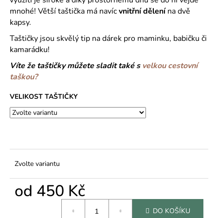
č
u
mnohé! Větší taštička má navíc
vnitřní dělení
na dvě
j
kapsy.
e
Taštičky jsou skvělý tip na dárek pro maminku, babičku či
m
kamarádku!
e
Víte že taštičky můžete sladit také s
velkou cestovní
taškou?
VELIKOST TAŠTIČKY
Zvolte variantu
od
450 Kč
Měrná
DO KOŠÍKU
cena: