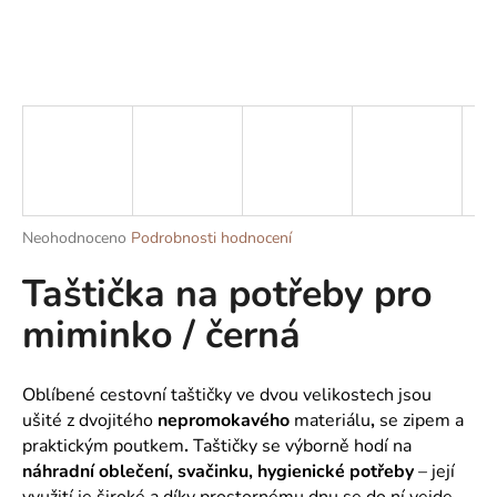
a
j
í
t
?
Průměrné
Neohodnoceno
Podrobnosti hodnocení
HLEDAT
hodnocení
Taštička na potřeby pro
produktu
je
miminko / černá
0,0
z
D
5
o
hvězdiček.
Oblíbené cestovní taštičky ve dvou velikostech
jsou
p
ušité z dvojitého
nepromokavého
materiálu
,
se zipem a
o
praktickým poutkem
.
Taštičky se výborně hodí na
r
náhradní oblečení, svačinku, hygienické potřeby
– její
u
využití je široké a díky prostornému dnu se do ní vejde