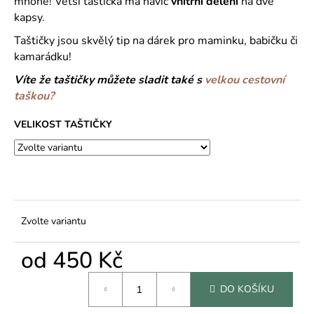
č
mnohé! Větší taštička má navíc
vnitřní dělení
na dvě
u
kapsy.
j
Taštičky jsou skvělý tip na dárek pro maminku, babičku či
e
kamarádku!
m
e
Víte že taštičky můžete sladit také s
velkou cestovní
taškou?
VELIKOST TAŠTIČKY
Zvolte variantu
od
450 Kč
Měrná
DO KOŠÍKU
cena: