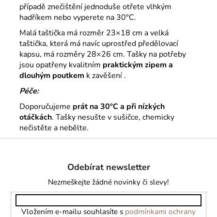
případě znečištění jednoduše otřete vlhkým
hadříkem nebo vyperete na 30°C.
Malá taštička má rozměr 23×18 cm a velká
taštička, která má navíc uprostřed předělovací
kapsu, má rozměry 28×26 cm.
Tašky na potřeby
jsou opatřeny kvalitním
praktickým zipem a
dlouhým poutkem
k zavěšení .
Péče:
Doporučujeme
prát na 30°C a při nízkých
otáčkách
. Tašky nesušte v sušičce, chemicky
nečistěte a nebělte.
Z
á
Odebírat newsletter
p
a
Nezmeškejte žádné novinky či slevy!
t
í
Vložením e-mailu souhlasíte s
podmínkami ochrany