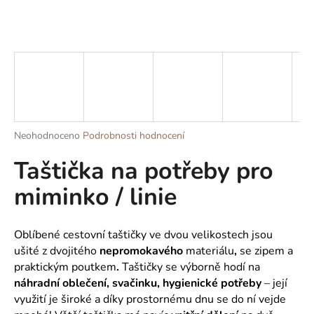
a
j
í
t
?
Průměrné
Neohodnoceno
Podrobnosti hodnocení
hodnocení
Taštička na potřeby pro
produktu
HLEDAT
je
miminko / linie
0,0
z
5
D
hvězdiček.
Oblíbené cestovní taštičky ve dvou velikostech
jsou
o
ušité z dvojitého
nepromokavého
materiálu
,
se zipem a
p
praktickým poutkem
.
Taštičky se výborně hodí na
o
náhradní oblečení, svačinku, hygienické potřeby
– její
r
u
využití je široké a díky prostornému dnu se do ní vejde