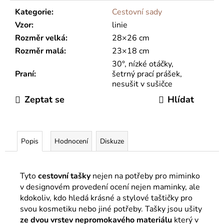
Kategorie
:
Cestovní sady
Vzor
:
linie
Rozměr velká
:
28×26 cm
Rozměr malá
:
23×18 cm
30°, nízké otáčky,
Praní
:
šetrný prací prášek,
nesušit v sušičce
Zeptat se
Hlídat
Popis
Hodnocení
Diskuze
Tyto
cestovní
tašky
nejen na potřeby pro miminko
v designovém provedení ocení nejen maminky, ale
kdokoliv, kdo hledá krásné a stylové taštičky pro
svou kosmetiku nebo jiné potřeby. Tašky jsou ušity
ze dvou vrstev nepromokavého materiálu
který v