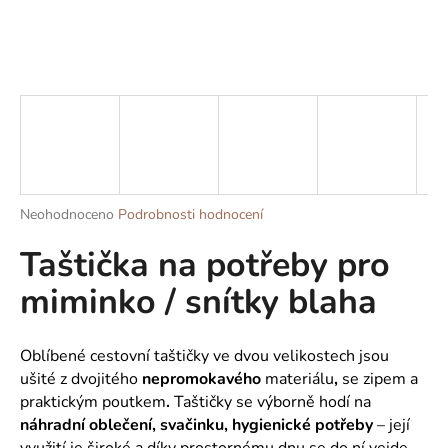
a
j
í
t
?
Průměrné
Neohodnoceno
Podrobnosti hodnocení
HLEDAT
hodnocení
Taštička na potřeby pro
produktu
je
miminko / snítky blaha
0,0
z
D
5
o
hvězdiček.
Oblíbené cestovní taštičky ve dvou velikostech
jsou
p
ušité z dvojitého
nepromokavého
materiálu
,
se zipem a
o
praktickým poutkem
.
Taštičky se výborně hodí na
r
náhradní oblečení, svačinku, hygienické potřeby
– její
u
využití je široké a díky prostornému dnu se do ní vejde