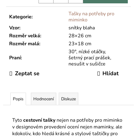
Tašky na potřeby pro
Kategorie
:
miminko
Vzor
:
snítky blaha
Rozměr velká
:
28×26 cm
Rozměr malá
:
23×18 cm
30°, nízké otáčky,
Praní
:
šetrný prací prášek,
nesušit v sušičce
Zeptat se
Hlídat
Popis
Hodnocení
Diskuze
Tyto
cestovní
tašky
nejen na potřeby pro miminko
v designovém provedení ocení nejen maminky, ale
kdokoliv, kdo hledá krásné a stylové taštičky pro