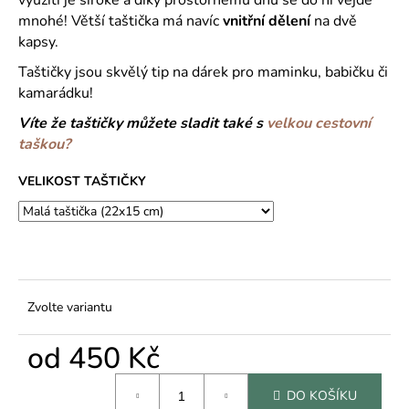
č
u
mnohé! Větší taštička má navíc
vnitřní dělení
na dvě
j
kapsy.
e
Taštičky jsou skvělý tip na dárek pro maminku, babičku či
m
kamarádku!
e
Víte že taštičky můžete sladit také s
velkou cestovní
taškou?
VELIKOST TAŠTIČKY
Zvolte variantu
od
450 Kč
Měrná
DO KOŠÍKU
cena: