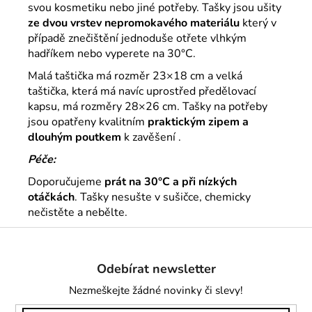
svou kosmetiku nebo jiné potřeby. Tašky jsou ušity
ze dvou vrstev nepromokavého materiálu
který v
případě znečištění jednoduše otřete vlhkým
hadříkem nebo vyperete na 30°C.
Malá taštička má rozměr 23×18 cm a velká
taštička, která má navíc uprostřed předělovací
kapsu, má rozměry 28×26 cm.
Tašky na potřeby
jsou opatřeny kvalitním
praktickým zipem a
dlouhým poutkem
k zavěšení .
Péče:
Doporučujeme
prát na 30°C a při nízkých
otáčkách
. Tašky nesušte v sušičce, chemicky
nečistěte a nebělte.
Z
á
Odebírat newsletter
p
a
Nezmeškejte žádné novinky či slevy!
t