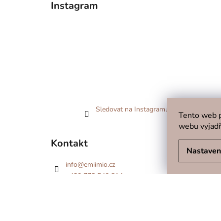
Instagram
Sledovat na Instagramu
Tento web p
webu vyjadř
Kontakt
Nastaven
info
@
emiimio.cz
+420 778 540 814
Podívejte se i na náš Facebook!
emiimio