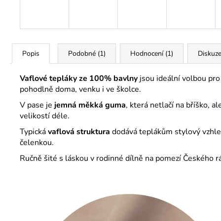
Popis
Podobné (1)
Hodnocení (1)
Diskuz
Vaflové tepláky ze 100% bavlny
jsou ideální volbou pro
pohodlně doma, venku i ve školce.
V pase je
jemná měkká guma
, která netlačí na bříško, a
velikostí déle.
Typická
vaflová struktura
dodává teplákům stylový vzhled
čelenkou.
Ručně šité s láskou v rodinné dílně na pomezí Českého r