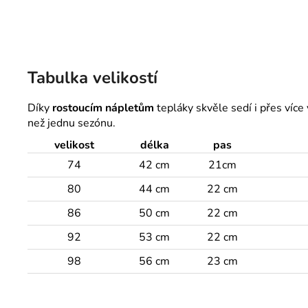
Tabulka velikostí
Díky
rostoucím nápletům
tepláky skvěle sedí i přes více 
než jednu sezónu.
velikost
délka
pas
74
42 cm
21cm
80
44 cm
22 cm
86
50 cm
22 cm
92
53 cm
22 cm
98
56 cm
23 cm