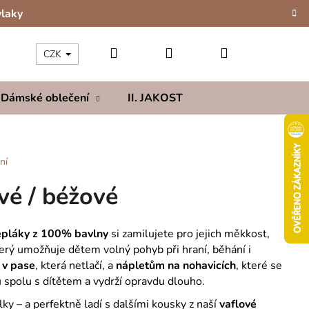
vlaky
Hledat
Přihlášení
Nákupní
CZK
Dámské oblečení
II. JAKOST
Kolekce
Hod
košík
ní
vé / béžové
epláky z 100% bavlny
si zamilujete pro jejich měkkost,
terý umožňuje dětem volný pohyb při hraní, běhání i
v pase
, která netlačí, a
nápletům na nohavicích
, které se
 spolu s dítětem a vydrží opravdu dlouho.
ky – a perfektně ladí s dalšími kousky z naší
vaflové