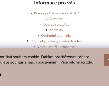
Informace pro vás
Kde se potkáme v roce 2026?
O značce
Doprava a platba
Kontakty
Obchodní podmínky
Podmínky ochrany osobních údajů
Vrácení zboží a reklamace
Blog
oužívá soubory cookie. Dalším procházením tohoto
ujete souhlas s jejich používáním.. Více informací
zde
.
í