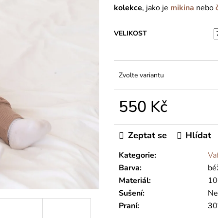
kolekce
, jako je
mikina
nebo
VELIKOST
Zvolte variantu
550 Kč
Měrná
cena:
Zeptat se
Hlídat
Kategorie
:
Va
Barva
:
bé
Materiál
:
10
Sušení
:
Ne
Praní
:
30