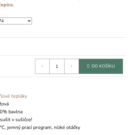
čepice
.
DO KOŠÍKU
flové tepláky
žová
0% bavlna
sušit v sušičce!
°C, jemný prací program, nízké otáčky