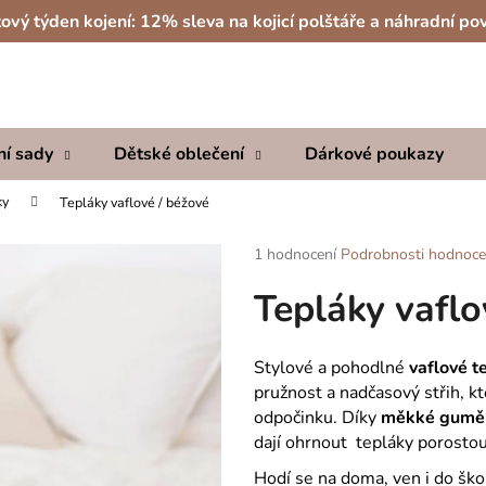
ový týden kojení: 12% sleva na kojicí polštáře a náhradní po
Co potřebujete najít?
ní sady
Dětské oblečení
Dárkové poukazy
HLEDAT
ky
Tepláky vaflové / béžové
Průměrné
1 hodnocení
Podrobnosti hodnoce
hodnocení
Doporučujeme
Tepláky vaflo
produktu
je
5,0
z
Stylové a pohodlné
vaflové t
5
pružnost a nadčasový střih, k
hvězdiček.
odpočinku. Díky
měkké gumě 
dají ohrnout tepláky porostou
Hodí se na doma, ven i do škol