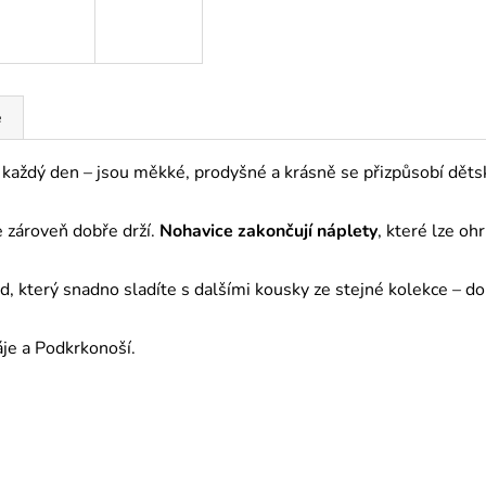
e
 každý den – jsou měkké, prodyšné a krásně se přizpůsobí děts
le zároveň dobře drží.
Nohavice zakončují náplety
, které lze oh
, který snadno sladíte s dalšími kousky ze stejné kolekce – 
áje a Podkrkonoší.