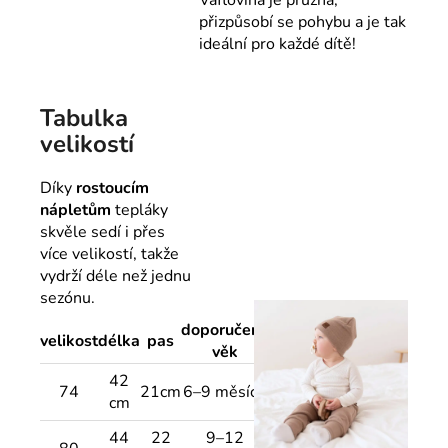
Vaflovina je pružná,
přizpůsobí se pohybu a je tak
ideální pro každé dítě!
Tabulka
velikostí
Díky
rostoucím
nápletům
tepláky
skvěle sedí i přes
více velikostí, takže
vydrží déle než jednu
sezónu.
doporučený
velikost
délka
pas
věk
42
74
21cm
6–9 měsíců
cm
44
22
9–12