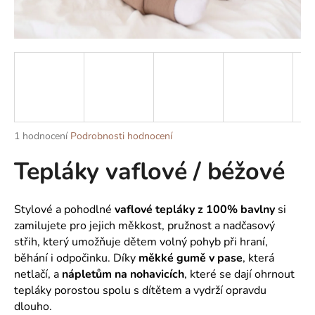
a
j
í
t
?
Průměrné
1 hodnocení
Podrobnosti hodnocení
hodnocení
Tepláky vaflové / béžové
produktu
HLEDAT
je
5,0
z
Stylové a pohodlné
vaflové tepláky z 100% bavlny
si
5
D
zamilujete pro jejich měkkost, pružnost a nadčasový
hvězdiček.
o
střih, který umožňuje dětem volný pohyb při hraní,
p
běhání i odpočinku. Díky
měkké gumě v pase
, která
o
netlačí, a
nápletům na nohavicích
, které se dají ohrnout
r
tepláky porostou spolu s dítětem a vydrží opravdu
u
dlouho.