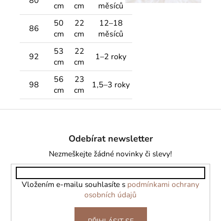
80
cm
cm
měsíců
50
22
12–18
86
cm
cm
měsíců
53
22
92
1–2 roky
cm
cm
56
23
98
1,5–3 roky
cm
cm
Z
á
Odebírat newsletter
p
a
Nezmeškejte žádné novinky či slevy!
t
í
Vložením e-mailu souhlasíte s
podmínkami ochrany
osobních údajů