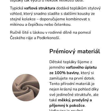
tepláky tak vydrží o několik velikostí déle.
Typická
vaflová struktura
dodává teplákům stylový
vzhled, který snadno sladíte s dalšími kousky ze
stejné kolekce – doporučujeme kombinovat s
mikinou a čepičkou nebo čelenkou.
Ručně šité s láskou v rodinné dílně na pomezí
Českého ráje a Podkrkonoší.
Prémiový materiál
Dětské tepláky šijeme z
jemného
vaflového úpletu
ze 100% bavlny
, který si
zamilujete na první dotek.
Tento přírodní materiál je
nejen krásný na pohled díky
své jedinečné struktuře, ale
také
měkký, prodyšný a
příjemný k pokožce
.