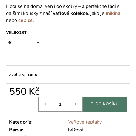
č
Hodí se na doma, ven i do školky – a perfektně ladí s
u
dalšími kousky z naší
vaflové kolekce
, jako je
mikina
j
e
nebo
čepice
.
m
VELIKOST
e
Zvolte variantu
550 Kč
Měrná
DO KOŠÍKU
cena:
Kategorie
:
Vaflové tepláky
Barva
:
béžová