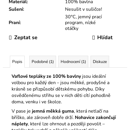
Materiál
:
100% bavlna
Sušení
:
Nesušit v sušičce!
30°C, jemný prací
Praní
:
program, nízké
otáčky
Zeptat se
Hlídat
Popis
Podobné (1)
Hodnocení (1)
Diskuze
Vaflové tepláky ze 100% bavlny
jsou ideální
volbou pro každý den – jsou měkké, prodyšné a
krásně se přizpůsobí dětskému pohybu. Díky
osvědčenému střihu se v nich děti cítí pohodlně
doma, venku i ve školce.
V pase je
jemná měkká guma
, která netlačí na
bříško, ale zároveň dobře drží.
Nohavice zakončují
náplety
, které lze ohrnout a později povolit –