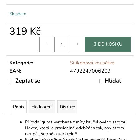
č
u
j
Skladem
e
m
319 Kč
e
Měrná
DO KOŠÍKU
cena:
Kategorie
:
Silikonová kousátka
EAN
:
4792247006209
Zeptat se
Hlídat
Popis
Hodnocení
Diskuze
Přírodní guma vyrobena z mízy kaučukového stromu
Hevea, která je pravidelně odebírána tak, aby strom
netrpěl, šetrně a udržitelně
Ekologický, v přírodě rozložitelný materiál, bezpečný i