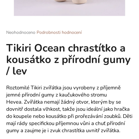
a
j
í
t
Průměrné
Neohodnoceno
Podrobnosti hodnocení
hodnocení
?
Tikiri Ocean chrastítko a
produktu
je
kousátko z přírodní gumy
0,0
z
/ lev
5
HLEDAT
hvězdiček.
Roztomilé Tikiri zvířátka jsou vyrobeny z příjemně
jemné přírodní gumy z kaučukového stromu
D
Hevea. Zvířátka nemají žádný otvor, kterým by se
o
dovnitř dostala vlhkost, takže jsou ideální jako hračka
p
do koupele nebo kousátko při prořezávání zoubků. Děti
o
mají rády specifickou příjemnou vůni a chuť přírodní
r
gumy a zaujme je i zvuk chrastítka uvnitř zvířátka.
u