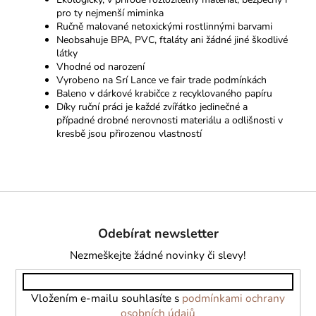
pro ty nejmenší miminka
Ručně malované netoxickými rostlinnými barvami
Neobsahuje BPA, PVC, ftaláty ani žádné jiné škodlivé
látky
Vhodné od narození
Vyrobeno na Srí Lance ve fair trade podmínkách
Baleno v dárkové krabičce z recyklovaného papíru
Díky ruční práci je každé zvířátko jedinečné a
případné drobné nerovnosti materiálu a odlišnosti v
kresbě jsou přirozenou vlastností
Z
á
Odebírat newsletter
p
a
Nezmeškejte žádné novinky či slevy!
t
í
Vložením e-mailu souhlasíte s
podmínkami ochrany
osobních údajů