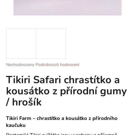
a
j
í
t
?
Průměrné
Neohodnoceno
Podrobnosti hodnocení
HLEDAT
hodnocení
Tikiri Safari chrastítko a
produktu
je
kousátko z přírodní gumy
0,0
z
D
/ hrošík
5
o
hvězdiček.
p
o
Tikiri Farm – chrastítko a kousátko z přírodního
r
kaučuku
u