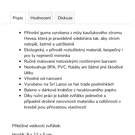
Popis
Hodnocení
Diskuze
Přírodní guma vyrobena z mízy kaučukového stromu
Hevea, která je pravidelně odebírána tak, aby strom
netrpěl, šetrně a udržitelně
Ekologický, v přírodě rozložitelný materiál, bezpečný i
pro ty nejmenší miminka
Ručně malované netoxickými rostlinnými barvami
Neobsahuje BPA, PVC, ftaláty ani žádné jiné škodlivé
látky
Vhodné od narození
Vyrobeno na Srí Lance ve fair trade podmínkách
Baleno v dárkové krabičce z recyklovaného papíru
Díky ruční práci je každé zvířátko jedinečné a
případné drobné nerovnosti materiálu a odlišnosti v
kresbě jsou přirozenou vlastností
Přibližné velikosti zvířátek:
Hrošík: 8 x 12 x 5 cm