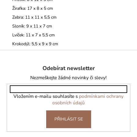
Žirafka: 17 x 8 x 5 cm
Zebra: 11 x 11 x 5,5 cm
Sloník: 9 x 11 x 7 cm
Lvíček: 11 x 7 x 5,5 cm
Krokodýl: 5,5 x 9 x 9 cm
Z
á
Odebírat newsletter
p
a
Nezmeškejte žádné novinky či slevy!
t
í
Vložením e-mailu souhlasíte s
podmínkami ochrany
osobních údajů
PŘIHLÁSIT SE