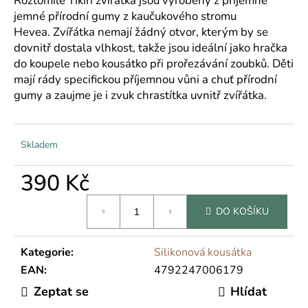
Roztomilé Tikiri zvířátka jsou vyrobeny z příjemně
č
u
jemné přírodní gumy z kaučukového stromu
j
Hevea. Zvířátka nemají žádný otvor, kterým by se
e
dovnitř dostala vlhkost, takže jsou ideální jako hračka
m
do koupele nebo kousátko při prořezávání zoubků. Děti
e
mají rády specifickou příjemnou vůni a chuť přírodní
gumy a zaujme je i zvuk chrastítka uvnitř zvířátka.
Skladem
390 Kč
Měrná
DO KOŠÍKU
cena:
Kategorie
:
Silikonová kousátka
EAN
:
4792247006179
Zeptat se
Hlídat