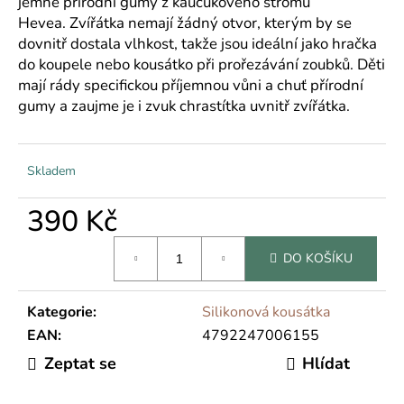
č
jemné přírodní gumy z kaučukového stromu
u
Hevea. Zvířátka nemají žádný otvor, kterým by se
j
dovnitř dostala vlhkost, takže jsou ideální jako hračka
e
do koupele nebo kousátko při prořezávání zoubků. Děti
m
mají rády specifickou příjemnou vůni a chuť přírodní
e
gumy a zaujme je i zvuk chrastítka uvnitř zvířátka.
Skladem
390 Kč
Měrná
DO KOŠÍKU
cena:
Kategorie
:
Silikonová kousátka
EAN
:
4792247006155
Zeptat se
Hlídat