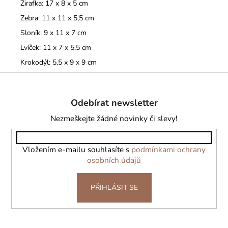
Žirafka: 17 x 8 x 5 cm
Zebra: 11 x 11 x 5,5 cm
Sloník: 9 x 11 x 7 cm
Lvíček: 11 x 7 x 5,5 cm
Krokodýl: 5,5 x 9 x 9 cm
Z
á
Odebírat newsletter
p
a
Nezmeškejte žádné novinky či slevy!
t
í
Vložením e-mailu souhlasíte s
podmínkami ochrany
osobních údajů
PŘIHLÁSIT SE