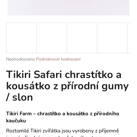
a
j
í
t
?
Průměrné
Neohodnoceno
Podrobnosti hodnocení
hodnocení
Tikiri Safari chrastítko a
produktu
HLEDAT
je
kousátko z přírodní gumy
0,0
z
/ slon
5
D
hvězdiček.
o
p
Tikiri Farm – chrastítko a kousátko z přírodního
o
kaučuku
r
u
Roztomilé Tikiri zvířátka jsou vyrobeny z příjemně