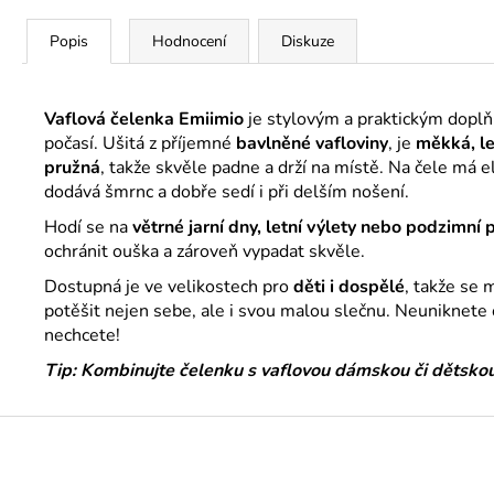
Popis
Hodnocení
Diskuze
Vaflová čelenka Emiimio
je stylovým a praktickým doplňk
počasí. Ušitá z příjemné
bavlněné vafloviny
, je
měkká, le
pružná
, takže skvěle padne a drží na místě. Na čele má 
dodává šmrnc a dobře sedí i při delším nošení.
Hodí se na
větrné jarní dny, letní výlety nebo podzimní
ochránit ouška a zároveň vypadat skvěle.
Dostupná je ve velikostech pro
děti i dospělé
, takže se 
potěšit nejen sebe, ale i svou malou slečnu. Neuniknet
nechcete!
Tip: Kombinujte čelenku s vaflovou dámskou či dětsko
Z
á
p