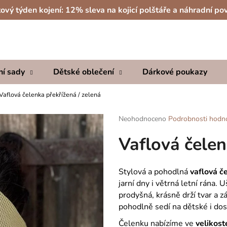
ový týden kojení: 12% sleva na kojicí polštáře a náhradní po
Co potřebujete najít?
ní sady
Dětské oblečení
Dárkové poukazy
HLEDAT
Vaflová čelenka překřížená / zelená
Průměrné
Neohodnoceno
Podrobnosti hodn
hodnocení
Doporučujeme
Vaflová čelen
produktu
je
0,0
z
Stylová a pohodlná
vaflová č
5
jarní dny i větrná letní rána. 
hvězdiček.
prodyšná, krásně drží tvar a z
pohodlně sedí na dětské i dos
Čelenku nabízíme ve
velikost