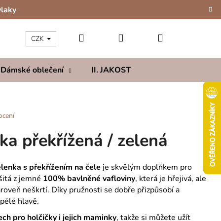
vlaky
Hledat
Přihlášení
Nákupní
CZK
Dámské oblečení
II. JAKOST
Kolekce
Hod
košík
ocení
ka překřížená / zelená
elenka s překřížením na čele
je skvělým doplňkem pro
Ušitá z jemné
100% bavlněné vafloviny
, která je hřejivá, ale
ároveň neškrtí. Díky pružnosti se dobře přizpůsobí a
pělé hlavě.
ech pro holčičky i jejich maminky
, takže si můžete užít