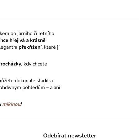
em do jarního či letního
hce hřejivá a krásně
elegantní
překřížení
, které jí
 procházky
, kdy chcete
můžete dokonale sladit a
e obdivným pohledům – a ani
u
mikinou
!
Odebírat newsletter