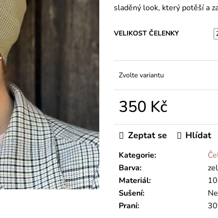
sladěný look, který potěší a z
VELIKOST ČELENKY
Zvolte variantu
350 Kč
Měrná
cena:
Zeptat se
Hlídat
Kategorie
:
Če
Barva
:
ze
Materiál
:
10
Sušení
:
Ne
Praní
:
30