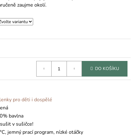
aručeně zaujme okolí.
DO KOŠÍKU
lenky pro děti i dospělé
lená
0% bavlna
sušit v sušičce!
°C, jemný prací program, nízké otáčky