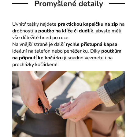
Promyšlené detaily
Uvnitř tašky najdete
praktickou kapsičku na zip
na
drobnosti a
poutko na klíče či dudlík
, abyste měli
vše důležité hned po ruce.
Na vnější straně je další
rychle přístupná kapsa
,
ideální na telefon nebo peněženku. Díky
poutkům
na připnutí ke kočárku
ji snadno vezmete i na
procházky kočárkem!