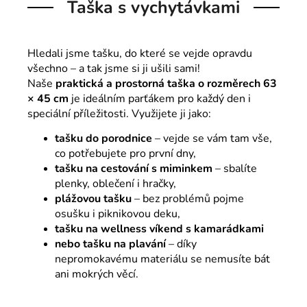
Taška s vychytávkami
Hledali jsme tašku, do které se vejde opravdu
všechno – a tak jsme si ji ušili sami!
Naše
praktická a prostorná taška o rozměrech 63
× 45 cm
je ideálním parťákem pro každý den i
speciální příležitosti. Využijete ji jako:
tašku do porodnice
– vejde se vám tam vše,
co potřebujete pro první dny,
tašku na cestování s miminkem
– sbalíte
plenky, oblečení i hračky,
plážovou tašku
– bez problémů pojme
osušku i piknikovou deku,
tašku na wellness víkend s kamarádkami
nebo tašku na plavání
– díky
nepromokavému materiálu se nemusíte bát
ani mokrých věcí.