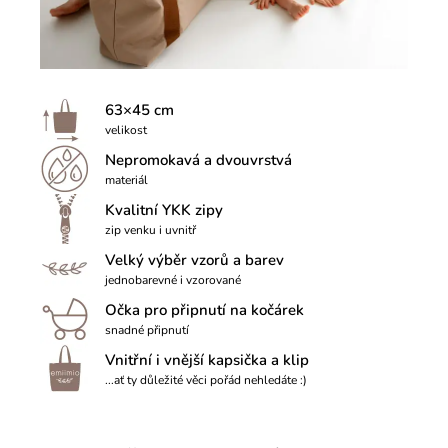
63×45 cm
velikost
Nepromokavá a dvouvrstvá
materiál
Kvalitní YKK zipy
zip venku i uvnitř
Velký výběr vzorů a barev
jednobarevné i vzorované
Očka pro připnutí na kočárek
snadné připnutí
Vnitřní i vnější kapsička a klip
...ať ty důležité věci pořád nehledáte :)