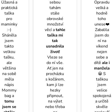
Úžasná a
sebou
Opravdu
praktická
tahám
velká a
taška
stále
hodně
pro
obrovské
toho
maminky
množství
unese❤️
:-)
věcí a
tahle
Zabalila
Sháněla
taška mi
jsem do
jsem
tak
ní na
takto
usnadnila
víkend
velkou
život!
nejen
tašku,
Vleze se
sebe a
ale
do ní vše.
dítě
ale i
většina
Ať jen na
manžela
na sobě
procházku
😀 S
měla
s kočárem,
taškou
nápis
kam ji lze
jsem
Mommy
hezky
velice
bag a
připnout,
spokojená
tomu
na výlet
a určitě
jsem se
nebo třeba
skvěle