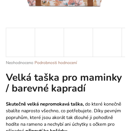
a
j
í
t
?
Průměrné
Neohodnoceno
Podrobnosti hodnocení
HLEDAT
hodnocení
Velká taška pro maminky
produktu
je
/ barevné kapradí
0,0
z
D
5
o
hvězdiček.
Skutečně velká nepromokavá taška,
do které konečně
p
sbalíte naprosto všechno, co potřebujete. Díky pevným
o
popruhům, které jsou akorát tak dlouhé ji pohodlně
r
hodíte na rameno a nechybí ani úchytky s očkem pro
u
případné
připnutí
ke kočárku
.