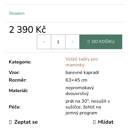
Skladem
2 390 Kč
Měrná
DO KOŠÍKU
cena:
Velké tašky pro
Kategorie
:
maminky
Vzor
:
barevné kapradí
Rozměr
:
63×45 cm
nepromokavý
Materiál
:
dvouvrstvý
prát na 30°, nesušit v
Péče
:
sušičce, žehlit na
jemný program
Zeptat se
Hlídat