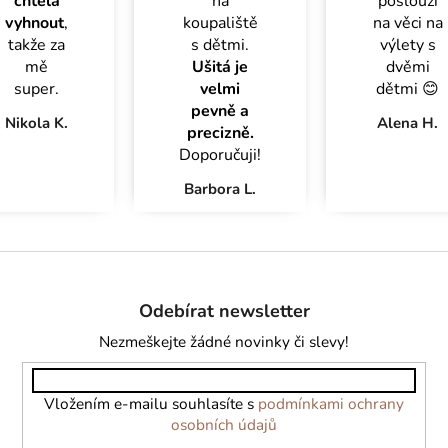
chtěla
na
poslouží
vyhnout
,
koupaliště
na věci na
takže za
s dětmi.
výlety s
mě
Ušitá je
dvěmi
super.
velmi
dětmi 😊
pevně a
Nikola K.
Alena H.
precizně.
Doporučuji!
Barbora L.
Z
á
Odebírat newsletter
p
a
Nezmeškejte žádné novinky či slevy!
t
í
Vložením e-mailu souhlasíte s
podmínkami ochrany
osobních údajů