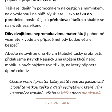
č
u
Taška je ideálním pomocníkem na cestách s miminkem,
j
na dovolenou i na pláž. Využijete ji jako
tašku do
e
porodnice,
poslouží jako
přebalovací taška
a sbalíte se
m
na i wellness víkend :)
e
Díky dvojitému nepromokavému materiálu
ji pohodlně
vezmete k vodě a v případě nehody budou věci v
bezpečí.
Abyste nelovili ze dna 45 cm hluboké tašky drobnosti,
přidali jsme
navrch kapsičku
na uložení klíčů nebo
mobilu a navíc najdete uvnitř klip, na který připnete
úplně cokoliv.
Chcete vnitřní prostor tašky ještě lépe zorganizovat?
Doplňte velkou tašku o další vychytávky, které vám
usnadní cestování – třeba
taštičku
nebo
plenkovník
.
CESTOVNÍ SADY