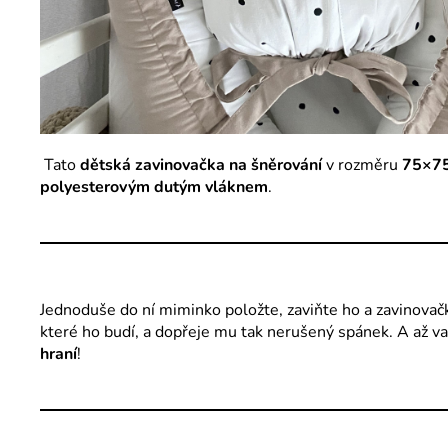
Tato
dětská zavinovačka na šněrování
v rozměru
75×75
polyesterovým dutým vláknem
.
Jednoduše do ní miminko položte, zaviňte ho a zavinovač
které ho budí, a dopřeje mu tak nerušený spánek. A až va
hraní
!