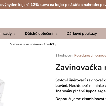
ový týden kojení: 12% sleva na kojicí polštáře a náhradní po
Co potřebujete najít?
ní sady
Dětské oblečení
Dárkové poukazy
HLEDAT
Zavinovačka na šněrování / perličky
Průměrné
1 hodnocení
Podrobnosti hodnoce
hodnocení
Doporučujeme
Zavinovačka n
produktu
je
5,0
z
Stylová
šněrovací zavinovač
5
bavlně
. Nechte své miminko
hvězdiček.
šněrování
plněné
hypoalerge
Doporučujeme zkombinovat