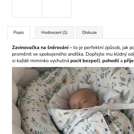
Popis
Hodnocení (1)
Diskuze
Zavinovačka na šněrování –
to je perfektní způsob, jak
proměnit ve spokojeného andílka. Dopřejte mu klidný od
si každé miminko vychutná
pocit bezpečí
,
pohodlí
a
příj