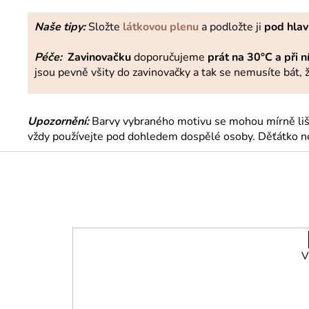
Naše tipy:
Složte
látkovou plenu
a podložte ji
pod hlav
Péče:
Zavinovačku
doporučujeme
prát na 30°C a při 
jsou pevně všity do zavinovačky a tak se nemusíte bát, ž
Upozornění:
Barvy vybraného motivu se mohou mírně lišit
vždy používejte pod dohledem dospělé osoby. Děťátko nen
Z
á
p
a
t
í
V