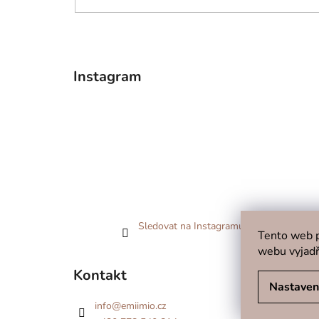
Instagram
Sledovat na Instagramu
Tento web p
webu vyjadř
Kontakt
Nastaven
info
@
emiimio.cz