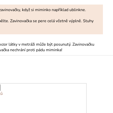
avinovačky, když si miminko například ublinkne.
ebělte. Zavinovačka se pere celá včetně výplně. Stuhy
 vzor látky v metráži může být posunutý. Zavinovačku
vačka nechrání proti pádu miminka!
jů