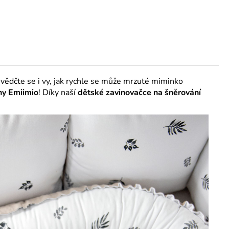
ědčte se i vy, jak rychle se může mrzuté miminko
lny Emiimio
! Díky naší
dětské zavinovačce na šněrování