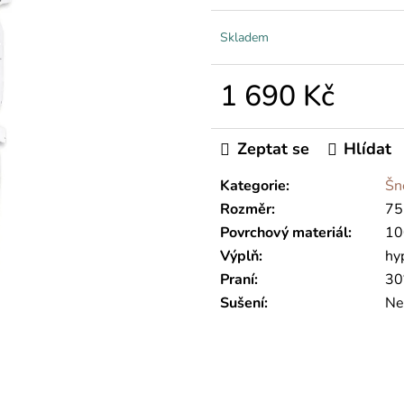
Skladem
1 690 Kč
Měrná
cena:
Zeptat se
Hlídat
Kategorie
:
Šn
Rozměr
:
75
Povrchový materiál
:
10
Výplň
:
hy
Praní
:
30
Sušení
:
Ne