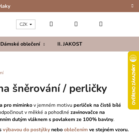
vlaky
Hledat
Přihlášení
Nákupní
CZK
Dámské oblečení
II. JAKOST
Kolekce
Hod
košík
ní
a šněrování / perličky
ka pro miminko
v jemném motivu
perliček na čistě bílé
 odpočinout v měkké a pohodlné
zavinovačce na
nním dutým vláknem
s
povlakem ze 100% bavlny
.
 s
výbavou do postýlky
nebo
oblečením
ve stejném vzoru.