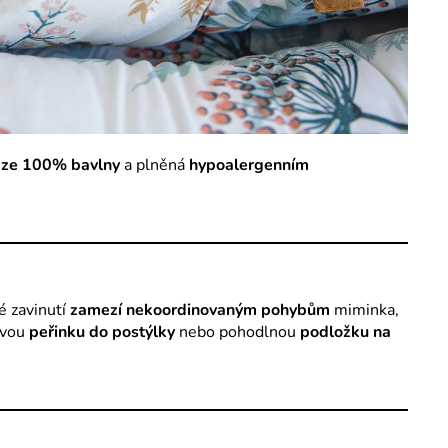
 ze 100% bavlny
a plněná
hypoalergenním
é zavinutí
zamezí nekoordinovaným pohybům
miminka,
jivou
peřinku do postýlky
nebo pohodlnou
podložku na