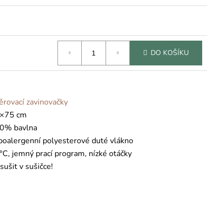
DO KOŠÍKU
ěrovací zavinovačky
×75 cm
0% bavlna
poalergenní polyesterové duté vlákno
°C, jemný prací program, nízké otáčky
sušit v sušičce!