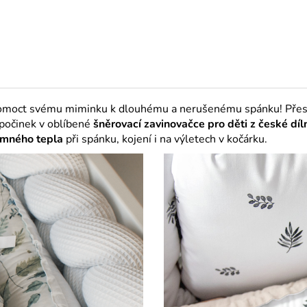
 pomoct svému miminku k dlouhému a nerušenému spánku! Přesv
počinek v oblíbené
šněrovací zavinovačce
pro děti z české dí
emného tepla
při spánku, kojení i na výletech v kočárku.