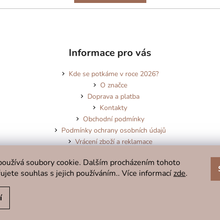
Informace pro vás
Kde se potkáme v roce 2026?
O značce
Doprava a platba
Kontakty
Obchodní podmínky
Podmínky ochrany osobních údajů
Vrácení zboží a reklamace
Blog
oužívá soubory cookie. Dalším procházením tohoto
ujete souhlas s jejich používáním.. Více informací
zde
.
í