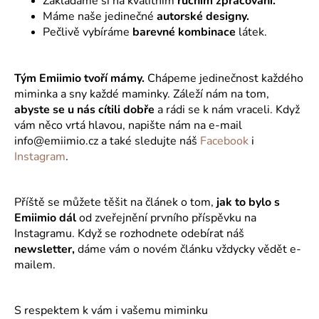
Zakládáme si na kvalitním
ručním zpracování.
Máme naše jedinečné
autorské designy.
Pečlivě vybíráme
barevné kombinace
látek.
Tým Emiimio tvoří mámy.
Chápeme jedinečnost každého
miminka a sny každé maminky. Záleží nám na tom,
abyste se u nás cítili dobře
a rádi se k nám vraceli. Když
vám něco vrtá hlavou, napište nám na e-mail
info@emiimio.cz a také sledujte náš
Facebook
i
Instagram
.
Příště se můžete těšit na článek o tom,
jak to bylo s
Emiimio dál
od zveřejnění prvního příspěvku na
Instagramu. Když se rozhodnete odebírat náš
newsletter,
dáme vám o novém článku vždycky vědět e-
mailem.
S respektem k vám i vašemu miminku