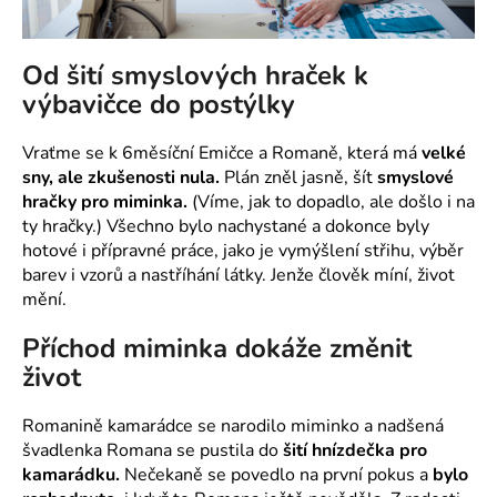
Od šití smyslových hraček k
výbavičce do postýlky
Vraťme se k 6měsíční Emičce a Romaně, která má
velké
sny, ale zkušenosti nula.
Plán zněl jasně, šít
smyslové
hračky pro miminka.
(Víme, jak to dopadlo, ale došlo i na
ty hračky.) Všechno bylo nachystané a dokonce byly
hotové i přípravné práce, jako je vymýšlení střihu, výběr
barev i vzorů a nastříhání látky. Jenže člověk míní, život
mění.
Příchod miminka dokáže změnit
život
Romanině kamarádce se narodilo miminko a nadšená
švadlenka Romana se pustila do
šití hnízdečka pro
kamarádku.
Nečekaně se povedlo na první pokus a
bylo