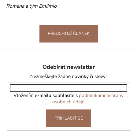
Romana a tým Emiimio
PŘEDCHOZÍ ČLÁNEK
Z
á
Odebírat newsletter
p
a
Nezmeškejte žádné novinky či slevy!
t
í
Vložením e-mailu souhlasíte s
podmínkami ochrany
osobních údajů
PŘIHLÁSIT SE