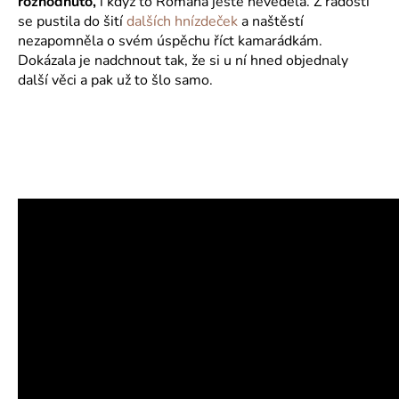
rozhodnuto,
i když to Romana ještě nevěděla. Z radosti
se pustila do šití
dalších hnízdeček
a naštěstí
nezapomněla o svém úspěchu říct kamarádkám.
Dokázala je nadchnout tak, že si u ní hned objednaly
další věci a pak už to šlo samo.