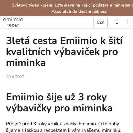
K
Přejít
Světový týden kojení: 12% sleva na kojicí polštáře a náhradní 
na
o
Akce platí do dnešní půlnoci.
obsah
Zpět
Zpět
š
Hled
P
CZK
í
C
k
3letá cesta Emiimio k šití
o
p
kvalitních výbaviček pro
o
miminka
t
ř
10.4.2022
e
b
u
Emiimio šije už 3 roky
j
výbavičky pro miminka
e
t
e
Přesně před 3 roky vznikla značka Emiimio. O té doby
šijeme s láskou a respektem k vám i vašemu miminku.
n