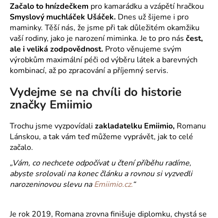
Začalo to hnízdečkem
pro kamarádku a vzápětí hračkou
a
Smyslový muchláček Ušáček.
Dnes už šijeme i pro
j
maminky. Těší nás, že jsme při tak důležitém okamžiku
í
vaší rodiny, jako je narození miminka. Je to pro nás
čest,
t
ale i veliká zodpovědnost.
Proto věnujeme svým
výrobkům maximální péči od výběru látek a barevných
?
kombinací, až po zpracování a příjemný servis.
Vydejme se na chvíli do historie
značky Emiimio
HLEDAT
Trochu jsme vyzpovídali
zakladatelku Emiimio,
Romanu
Lánskou, a tak vám teď můžeme vyprávět, jak to celé
začalo.
D
„Vám, co nechcete odpočívat u čtení příběhu radíme,
o
abyste srolovali na konec článku a rovnou si vyzvedli
p
narozeninovou slevu na
Emiimio.cz.
“
o
r
u
Je rok 2019, Romana zrovna finišuje diplomku, chystá se