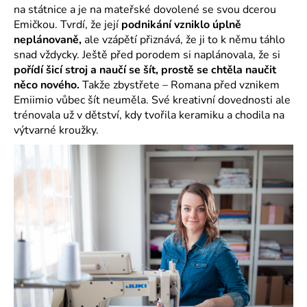
č
na státnice a je na mateřské dovolené se svou dcerou
u
Emičkou. Tvrdí, že její
podnikání vzniklo úplně
j
neplánovaně,
ale vzápětí přiznává, že ji to k němu táhlo
e
snad vždycky. Ještě před porodem si naplánovala, že si
m
pořídí šicí stroj a naučí se šít, prostě se chtěla naučit
e
něco nového.
Takže zbystřete – Romana před vznikem
Emiimio vůbec šít neuměla. Své kreativní dovednosti ale
trénovala už v dětství, kdy tvořila keramiku a chodila na
výtvarné kroužky.