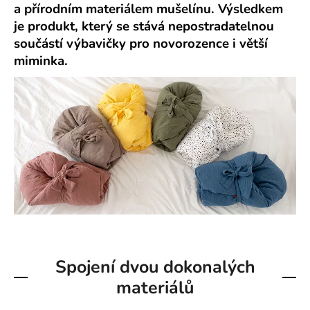
a přírodním materiálem mušelínu. Výsledkem
a
je produkt, který se stává nepostradatelnou
j
součástí výbavičky pro novorozence i větší
í
miminka.
t
?
HLEDAT
D
o
p
Spojení dvou dokonalých
o
r
materiálů
u