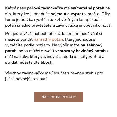
Každá naše péřová zavinovačka má
snímatelný
potah na
zip
, který lze jednoduše
sejmout a vyprat
v pračce. Díky
tomu je údržba rychlá a bez zbytečných komplikací –
potah snadno převlečete a zavinovačka je opět jako nová.
Pro ještě větší pohodlí při každodenním používání si
můžete pořídit
náhradní potah
, který jednoduše
vyměníte podle potřeby. Na výběr máte
mušelínový
potah
, nebo můžete zvolit
vzorovaný bavlněný potah
z
naší nabídky, který zavinovačce dodá osobitý vzhled a
střídat můžete dle libosti.
Všechny zavinovačky mají součástí pevnou stuhu pro
ještě pevnější zavinutí.
NÁHRADNÍ POTAHY