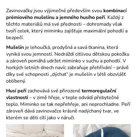
č
u
Zavinovačky jsou výjimečné především svou
kombinací
j
prémiového mušelínu a jemného husího peří
. Každý z
e
těchto materiálů má své přednosti – dohromady však
m
tvoří celek, který miminku zajišťuje maximální pohodlí a
e
bezpečí.
Mušelín
je lehoučká, prodyšná a savá tkanina, která
vyniká svou jemností. Nedráždí citlivou dětskou pokožku
a zároveň pomáhá udržet miminko v suchu a pohodlí. V
horkých letních dnech navíc zabraňuje přehřívání – právě
díky své schopnosti „dýchat“ je mušelín v létě obzvlášť
oblíbený.
Husí peří
zachovává své přirozené
termoregulační
vlastnosti
– v zimě hřeje, v teple odvádí přebytečné
teplo. Miminko se tak nepřehřeje, ani neprochladne. Peří
zároveň dává zavinovačce krásně nadýchaný tvar, ve
kterém se děti cítí jako v náruči.