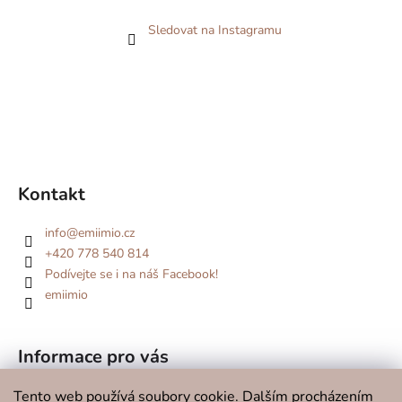
Sledovat na Instagramu
Kontakt
info
@
emiimio.cz
+420 778 540 814
Podívejte se i na náš Facebook!
emiimio
Informace pro vás
Kde se potkáme v roce 2026?
Tento web používá soubory cookie. Dalším procházením