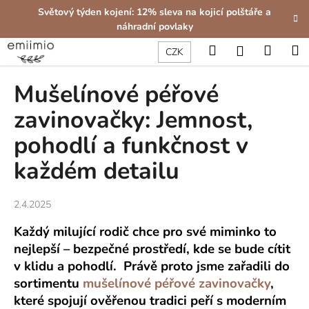
K
Přejít
Světový týden kojení: 12% sleva na kojicí polštáře a
na
o
náhradní povlaky
obsah
Zpět
Zpět
š
Hledat
Nákup
M
Přihlášení
CZK
í
C
košík
k
Mušelínové péřové
o
p
zavinovačky: Jemnost,
o
pohodlí a funkčnost v
t
ř
každém detailu
e
b
2.4.2025
u
Každý milující rodič chce pro své miminko to
j
nejlepší – bezpečné prostředí, kde se bude cítit
e
v klidu a pohodlí. Právě proto jsme zařadili do
t
sortimentu
mušelínové péřové zavinovačky
,
e
které spojují ověřenou tradici peří s moderním
n