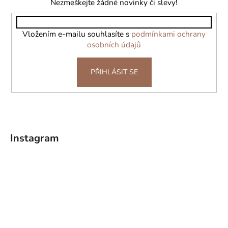
a
Nezmeškejte žádné novinky či slevy!
t
í
Vložením e-mailu souhlasíte s
podmínkami ochrany
osobních údajů
PŘIHLÁSIT SE
Instagram