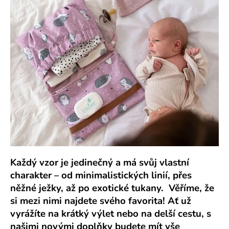
č
u
j
e
m
e
Každý vzor je jedinečný a má svůj vlastní
charakter – od minimalistických linií, přes
něžné ježky, až po exotické tukany. Věříme, že
si mezi nimi najdete svého favorita! Ať už
vyrážíte na krátký výlet nebo na delší cestu, s
našimi novými doplňky budete mít vše