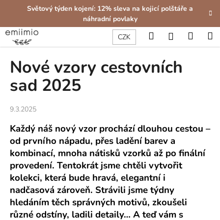
K
Přejít
Světový týden kojení: 12% sleva na kojicí polštáře a
na
o
náhradní povlaky
obsah
Zpět
Zpět
š
Hledat
Nákup
M
Přihlášení
CZK
í
C
košík
k
Nové vzory cestovních
o
p
sad 2025
o
t
9.3.2025
ř
Každý náš nový vzor prochází dlouhou cestou –
e
od prvního nápadu, přes ladění barev a
b
kombinací, mnoha nátisků vzorků až po finální
u
provedení. Tentokrát jsme chtěli vytvořit
j
kolekci, která bude hravá, elegantní i
e
nadčasová zároveň. Strávili jsme týdny
t
hledáním těch správných motivů, zkoušeli
e
různé odstíny, ladili detaily… A teď vám s
n