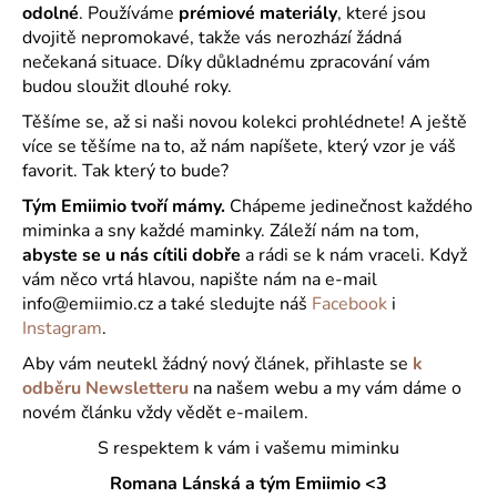
odolné
. Používáme
prémiové materiály
, které jsou
dvojitě nepromokavé, takže vás nerozhází žádná
nečekaná situace. Díky důkladnému zpracování vám
budou sloužit dlouhé roky.
Těšíme se, až si naši novou kolekci prohlédnete! A ještě
více se těšíme na to, až nám napíšete, který vzor je váš
favorit. Tak který to bude?
Tým Emiimio tvoří mámy.
Chápeme jedinečnost každého
miminka a sny každé maminky. Záleží nám na tom,
abyste se u nás cítili dobře
a rádi se k nám vraceli. Když
vám něco vrtá hlavou, napište nám na e-mail
info@emiimio.cz a také sledujte náš
Facebook
i
Instagram
.
Aby vám neutekl žádný nový článek, přihlaste se
k
odběru
Newsletteru
na našem webu a my vám dáme o
novém článku vždy vědět e-mailem.
S respektem k vám i vašemu miminku
Romana Lánská a tým Emiimio <3