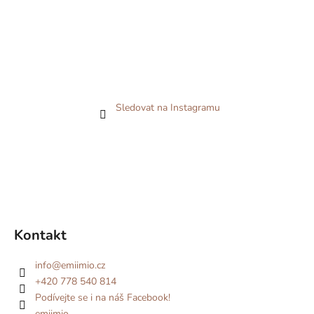
Sledovat na Instagramu
Kontakt
info
@
emiimio.cz
+420 778 540 814
Podívejte se i na náš Facebook!
emiimio