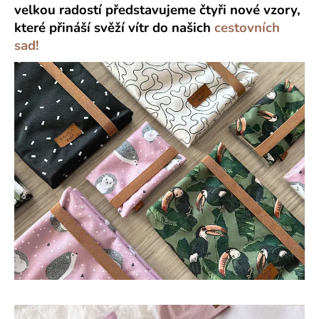
velkou radostí představujeme čtyři nové vzory,
a
které přináší svěží vítr do našich
cestovních
j
sad!
í
t
?
HLEDAT
D
o
p
o
r
u