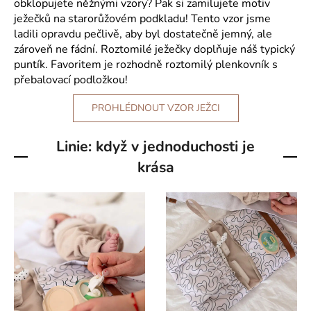
obklopujete něžnými vzory? Pak si zamilujete motiv
ježečků na starorůžovém podkladu! Tento vzor jsme
ladili opravdu pečlivě, aby byl dostatečně jemný, ale
zároveň ne fádní. Roztomilé ježečky doplňuje náš typický
puntík. Favoritem je rozhodně roztomilý plenkovník s
přebalovací podložkou!
PROHLÉDNOUT VZOR JEŽCI
Linie: když v jednoduchosti je
krása