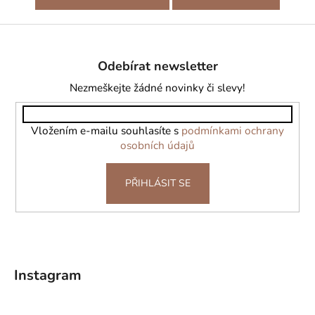
Z
á
Odebírat newsletter
p
a
Nezmeškejte žádné novinky či slevy!
t
í
Vložením e-mailu souhlasíte s
podmínkami ochrany
osobních údajů
PŘIHLÁSIT SE
Instagram