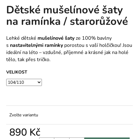
Dětské mušelínové šaty
produktu
a
je
j
na ramínka / starorůžové
0,0
í
z
5
t
hvězdiček.
Lehké dětské
mušelínové šaty
ze 100% bavlny
?
s
nastavitelnými ramínky
porostou s vaší holčičkou! Jsou
ideální na léto – vzdušné, příjemné a krásné jak na holé
tělo, tak přes tričko.
HLEDAT
VELIKOST
D
o
p
Zvolte variantu
o
r
890 Kč
u