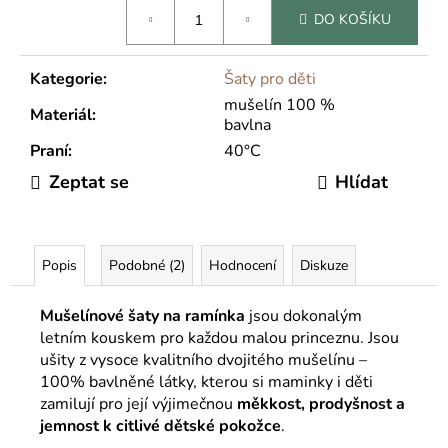
č
Měrná
DO KOŠÍKU
u
cena:
j
e
Kategorie
:
Šaty pro děti
m
mušelín 100 %
e
Materiál
:
bavlna
Praní
:
40°C
Zeptat se
Hlídat
Popis
Podobné (2)
Hodnocení
Diskuze
Mušelínové šaty na ramínka
jsou dokonalým
letním kouskem pro každou malou princeznu. Jsou
ušity z vysoce kvalitního dvojitého mušelínu –
100% bavlněné látky, kterou si maminky i děti
zamilují pro její výjimečnou
měkkost, prodyšnost a
jemnost k citlivé dětské pokožce
.