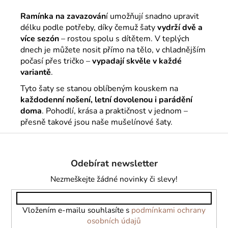
Ramínka na zavazován
í umožňují snadno upravit
délku podle potřeby, díky čemuž šaty
vydrží dvě a
více sezón
– rostou spolu s dítětem. V teplých
dnech je můžete nosit přímo na tělo, v chladnějším
počasí přes tričko –
vypadají skvěle v každé
variantě
.
Tyto šaty se stanou oblíbeným kouskem na
každodenní nošení, letní dovolenou i parádění
doma
. Pohodlí, krása a praktičnost v jednom –
přesně takové jsou naše mušelínové šaty.
Z
á
Odebírat newsletter
p
a
Nezmeškejte žádné novinky či slevy!
t
í
Vložením e-mailu souhlasíte s
podmínkami ochrany
osobních údajů