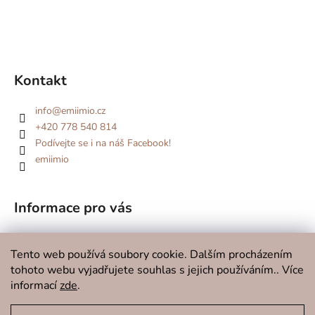
Kontakt
info
@
emiimio.cz
+420 778 540 814
Podívejte se i na náš Facebook!
emiimio
Informace pro vás
Kde se potkáme v roce 2026?
Tento web používá soubory cookie. Dalším procházením
O značce
tohoto webu vyjadřujete souhlas s jejich používáním.. Více
Doprava a platba
informací
zde
.
Kontakty
Obchodní podmínky