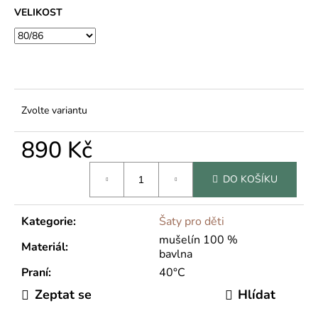
č
VELIKOST
u
j
e
m
e
Zvolte variantu
890 Kč
Měrná
DO KOŠÍKU
cena:
Kategorie
:
Šaty pro děti
mušelín 100 %
Materiál
:
bavlna
Praní
:
40°C
Zeptat se
Hlídat