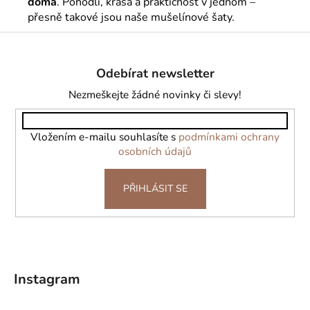
doma
. Pohodlí, krása a praktičnost v jednom –
přesně takové jsou naše mušelínové šaty.
Z
á
Odebírat newsletter
p
a
Nezmeškejte žádné novinky či slevy!
t
í
Vložením e-mailu souhlasíte s
podmínkami ochrany
osobních údajů
PŘIHLÁSIT SE
Instagram