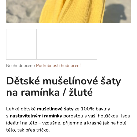
a
j
í
t
?
Průměrné
Neohodnoceno
Podrobnosti hodnocení
HLEDAT
hodnocení
Dětské mušelínové šaty
produktu
je
na ramínka / žluté
0,0
z
D
5
o
hvězdiček.
Lehké dětské
mušelínové šaty
ze 100% bavlny
p
s
nastavitelnými ramínky
porostou s vaší holčičkou! Jsou
o
ideální na léto – vzdušné, příjemné a krásné jak na holé
r
tělo, tak přes tričko.
u