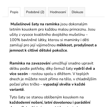
Popis
Podobné (2)
Hodnocení
Diskuze
Mušelínové šaty na ramínka
jsou dokonalým
letním kouskem pro každou malou princeznu. Jsou
ušity z vysoce kvalitního dvojitého mušelínu –
100% bavlněné látky, kterou si maminky i děti
zamilují pro její výjimečnou
měkkost, prodyšnost a
jemnost k citlivé dětské pokožce
.
Ramínka na zavazován
í umožňují snadno upravit
délku podle potřeby, díky čemuž šaty
vydrží dvě a
více sezón
– rostou spolu s dítětem. V teplých
dnech je můžete nosit přímo na tělo, v chladnějším
počasí přes tričko –
vypadají skvěle v každé
variantě
.
Tyto šaty se stanou oblíbeným kouskem na
každodenní nošení, letní dovolenou i parádění