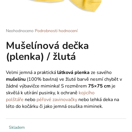
a
j
í
t
Průměrné
Neohodnoceno
Podrobnosti hodnocení
hodnocení
?
Mušelínová dečka
produktu
je
(plenka) / žlutá
0,0
z
5
HLEDAT
hvězdiček.
Velmi jemná a praktická
látková plenka
ze savého
mušelínu
(100% bavlna)
ve žluté barvě nesmí chybět v
žádné výbavičce miminka! S rozměrem
75×75 cm
je
skvělá k utírání pusinky, k ochraně
kojicího
D
polštáře
nebo
péřové zavinovačky
nebo lehká deka na
o
p
léto do kočárku či jako jemná osuška miminek.
o
r
u
Skladem