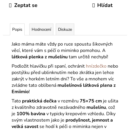
Zeptat se
Hlídat
Popis
Hodnocení
Diskuze
Jako máma máte vždy po ruce spoustu šikovných
věcí, které vám s péčí o miminko pomohou. A
látková plenka z mušelínu
tam určitě nechybí!
Podložit hlavičku při spaní, ochránit
hnízdečko
nebo
postýlku před ublinknutím nebo zkrátka jen lehce
zakrýt v horkém letním dni? To vše a mnohem víc
zvládne tato oblíbená
mušelínová látková plena z
Emiimio
!
Tato
praktická dečka
v rozměru
75×75 cm
je ušita
z kvalitního zdravotně nezávadného
mušelínu
, což
je
100% bavlna
v typicky krepovém vzhledu. Díky
svým vlastnostem jako je
prodyšnost, jemnost a
velká savost
se hodí k péči o miminka nejen v