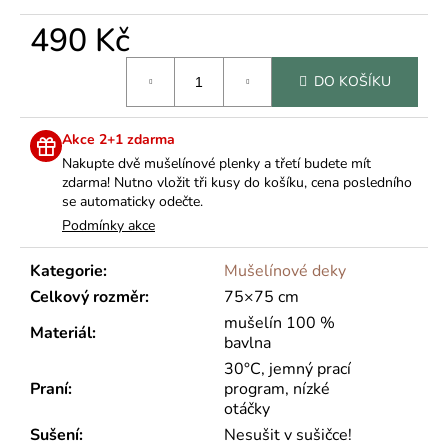
č
u
490 Kč
j
e
Měrná
DO KOŠÍKU
cena:
m
e
Akce 2+1 zdarma
Nakupte dvě mušelínové plenky a třetí budete mít
zdarma! Nutno vložit tři kusy do košíku, cena posledního
se automaticky odečte.
Podmínky akce
Kategorie
:
Mušelínové deky
Celkový rozměr
:
75×75 cm
mušelín 100 %
Materiál
:
bavlna
30°C, jemný prací
Praní
:
program, nízké
otáčky
Sušení
:
Nesušit v sušičce!