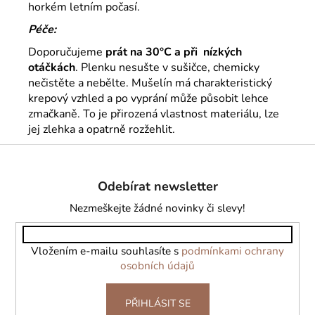
horkém letním počasí.
Péče:
Doporučujeme
prát na 30°C a při nízkých
otáčkách
. Plenku nesušte v sušičce, chemicky
nečistěte a nebělte. Mušelín má charakteristický
krepový vzhled a po vyprání může působit lehce
zmačkaně. To je přirozená vlastnost materiálu, lze
jej zlehka a opatrně rozžehlit.
Z
á
Odebírat newsletter
p
a
Nezmeškejte žádné novinky či slevy!
t
í
Vložením e-mailu souhlasíte s
podmínkami ochrany
osobních údajů
PŘIHLÁSIT SE