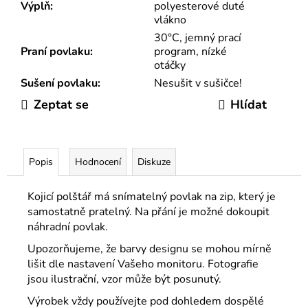
Výplň
:
polyesterové duté
vlákno
30°C, jemný prací
Praní povlaku
:
program, nízké
otáčky
Sušení povlaku
:
Nesušit v sušičce!
Zeptat se
Hlídat
Popis
Hodnocení
Diskuze
Kojicí polštář má snímatelný povlak na zip, který je
samostatně pratelný.
N
a přání je možné dokoupit
náhradní povlak.
Upozorňujeme, že barvy designu se mohou mírně
lišit dle nastavení Vašeho monitoru. Fotografie
jsou ilustrační, vzor může být posunutý.
Výrobek vždy používejte pod dohledem dospělé