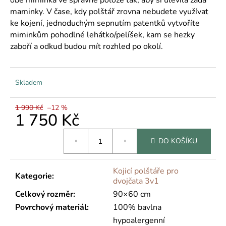
č
u
maminky. V čase, kdy polštář zrovna nebudete využívat
j
ke kojení, jednoduchým sepnutím patentků vytvoříte
e
miminkům pohodlné lehátko/pelíšek, kam se hezky
m
zaboří a odkud budou mít rozhled po okolí.
e
Skladem
1 990 Kč
–12 %
1 750 Kč
Měrná
DO KOŠÍKU
cena:
Kojicí polštáře pro
Kategorie
:
dvojčata 3v1
Celkový rozměr
:
90×60 cm
Povrchový materiál
:
100% bavlna
hypoalergenní