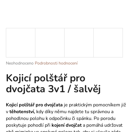
a
j
í
t
?
Průměrné
Neohodnoceno
Podrobnosti hodnocení
HLEDAT
hodnocení
Kojicí polštář pro
produktu
je
dvojčata 3v1 / šalvěj
0,0
z
D
5
o
hvězdiček.
Kojicí polštář pro dvojčata
je praktickým pomocníkem již
p
v
těhotenství,
kdy díky němu najdete tu správnou a
o
pohodlnou polohu k odpočinku či spánku. Po porodu
r
poskytuje pohodlí při
kojení dvojčat
a pomáhá udržovat
u
obě miminka ve správné poloze tak, aby si ulevila záda