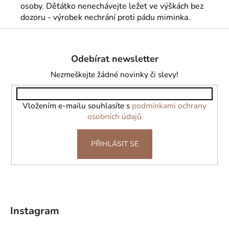
osoby. Děťátko nenechávejte ležet ve výškách bez
dozoru - výrobek nechrání proti pádu miminka.
Z
á
Odebírat newsletter
p
a
Nezmeškejte žádné novinky či slevy!
t
í
Vložením e-mailu souhlasíte s
podmínkami ochrany
osobních údajů
PŘIHLÁSIT SE
Instagram