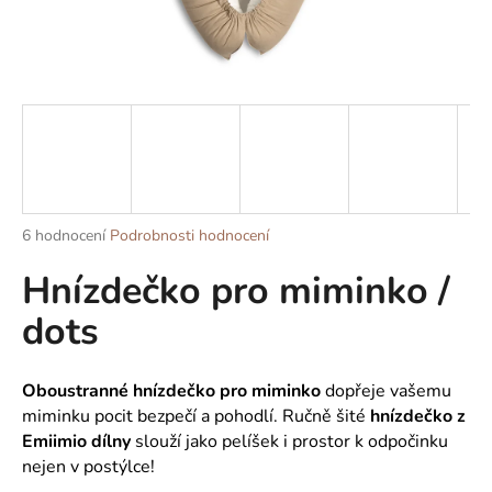
a
j
í
t
?
Průměrné
6 hodnocení
Podrobnosti hodnocení
HLEDAT
hodnocení
Hnízdečko pro miminko /
produktu
je
dots
5,0
z
D
5
o
hvězdiček.
O
boustranné hnízdečko pro miminko
dopřeje vašemu
p
miminku pocit bezpečí a pohodlí. Ručně šité
hnízdečko z
o
Emiimio dílny
slouží jako pelíšek i prostor k odpočinku
r
nejen v postýlce!
u