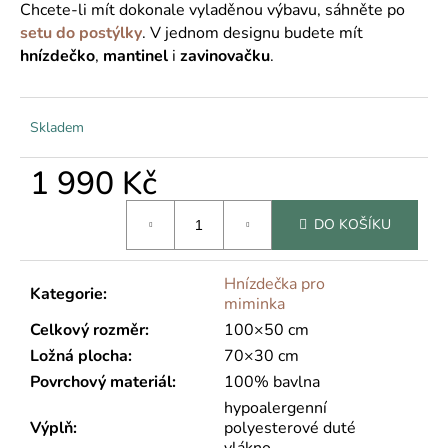
č
Chcete-li mít dokonale vyladěnou výbavu, sáhněte po
u
setu do postýlky
. V jednom designu budete mít
j
hnízdečko
,
mantinel
i
zavinovačku
.
e
m
e
Skladem
1 990 Kč
Měrná
DO KOŠÍKU
cena:
Hnízdečka pro
Kategorie
:
miminka
Celkový rozměr
:
100×50 cm
Ložná plocha
:
70×30 cm
Povrchový materiál
:
100% bavlna
hypoalergenní
Výplň
:
polyesterové duté
vlákno