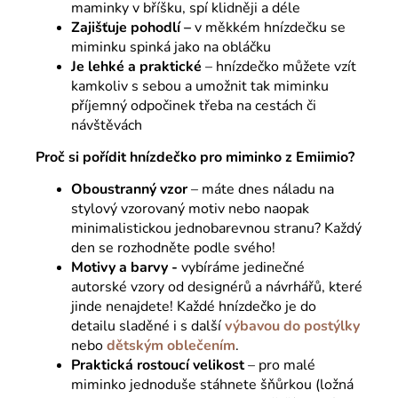
maminky v bříšku, spí klidněji a déle
Zajišťuje pohodlí –
v měkkém hnízdečku se
miminku spinká jako na obláčku
Je lehké a praktické
– hnízdečko můžete vzít
kamkoliv s sebou a umožnit tak miminku
příjemný odpočinek třeba na cestách či
návštěvách
Proč si pořídit hnízdečko pro miminko z Emiimio?
Oboustranný vzor
– máte dnes náladu na
stylový vzorovaný motiv nebo naopak
minimalistickou jednobarevnou stranu? Každý
den se rozhodněte podle svého!
Motivy a barvy -
vybíráme jedinečné
autorské vzory od designérů a návrhářů, které
jinde nenajdete! Každé hnízdečko je do
detailu sladěné i s další
výbavou do postýlky
nebo
dětským oblečením
.
Praktická rostoucí velikost
– pro malé
miminko jednoduše stáhnete šňůrkou (ložná