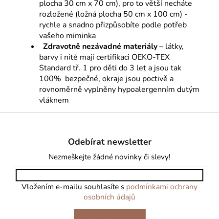
plocha 30 cm x 70 cm), pro to větší necháte
rozložené (ložná plocha 50 cm x 100 cm) -
rychle a snadno přizpůsobíte podle potřeb
vašeho miminka
Zdravotně nezávadné materiály
– látky,
barvy i nitě mají certifikaci OEKO-TEX
Standard tř. 1 pro děti do 3 let a jsou tak
100% bezpečné, okraje jsou poctivě a
rovnoměrně vyplněny hypoalergenním dutým
vláknem
Z
á
Odebírat newsletter
p
a
Nezmeškejte žádné novinky či slevy!
t
í
Vložením e-mailu souhlasíte s
podmínkami ochrany
osobních údajů