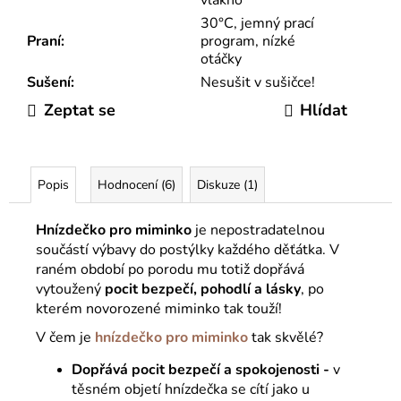
30°C, jemný prací
Praní
:
program, nízké
otáčky
Sušení
:
Nesušit v sušičce!
Zeptat se
Hlídat
Popis
Hodnocení (6)
Diskuze (1)
Hnízdečko pro miminko
je nepostradatelnou
součástí výbavy do postýlky každého děťátka. V
raném období po porodu mu totiž dopřává
vytoužený
pocit bezpečí, pohodlí a lásky
, po
kterém novorozené miminko tak touží!
V čem je
hnízdečko pro miminko
tak skvělé?
Dopřává pocit bezpečí a spokojenosti -
v
těsném objetí hnízdečka se cítí jako u