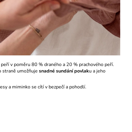
 peří v poměru 80 % draného a 20 % prachového peří.
po straně umožňuje
snadné sundání povlak
u a jeho
sy a miminko se cítí v bezpečí a pohodlí.