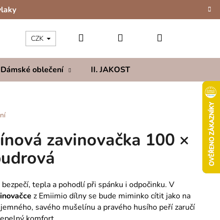
vlaky
Hledat
Přihlášení
Nákupní
CZK
Dámské oblečení
II. JAKOST
Kolekce
Hod
košík
ní
ínová zavinovačka 100 ×
pudrová
bezpečí, tepla a pohodlí při spánku i odpočinku. V
inovačce
z Emiimio dílny se bude miminko cítit jako na
jemného, savého mušelínu a pravého husího peří zaručí
tepelný komfort.