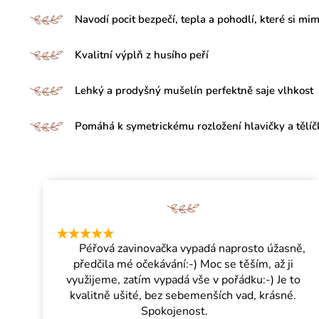
Navodí pocit bezpečí, tepla a pohodlí, které si mi
Kvalitní výplň z husího peří
Lehký a prodyšný mušelín perfektně saje vlhkost
Pomáhá k symetrickému rozložení hlavičky a tělíč
Péřová zavinovačka vypadá naprosto úžasně,
předčila mé očekávání:-) Moc se těším, až ji
využijeme, zatím vypadá vše v pořádku:-) Je to
kvalitně ušité, bez sebemenších vad, krásné.
Spokojenost.