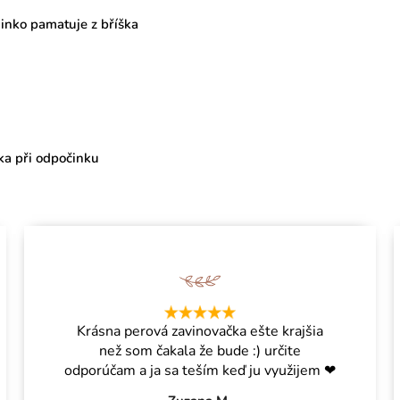
minko pamatuje z bříška
ka při odpočinku
Krásna perová zavinovačka ešte krajšia
než som čakala že bude :) určite
odporúčam a ja sa teším keď ju využijem ❤