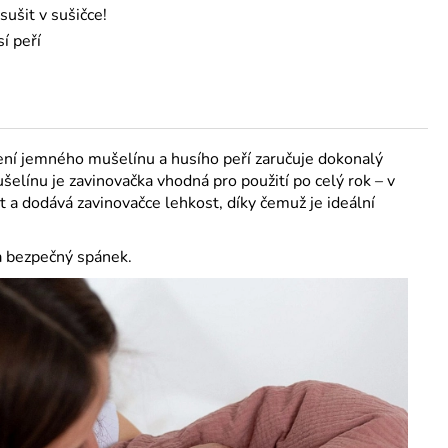
sušit v sušičce!
í peří
ení jemného mušelínu a husího peří zaručuje dokonalý
línu je zavinovačka vhodná pro použití po celý rok – v
 a dodává zavinovačce lehkost, díky čemuž je ideální
a bezpečný spánek.