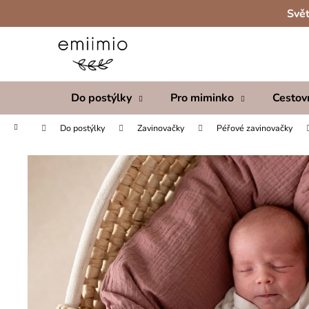
K
Přejít
Svět
na
o
obsah
Zpět
Zpět
š
do
do
í
obchodu
obchodu
k
Do postýlky
Pro miminko
Cestov
Domů
Do postýlky
Zavinovačky
Péřové zavinovačky