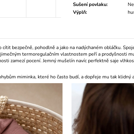
Sušení povlaku
:
Ne
R
Výplň
:
hus
M
A
cítit bezpečně, pohodlně a jako na nadýchaném obláčku. Spoj
výjimečným termoregulačním vlastnostem peří a prodyšnosti muše
osti zamezí pocení. Jemný mušelín navíc perfektně saje vlhkost
ybům miminka, které ho často budí, a dopřeje mu tak klidný 