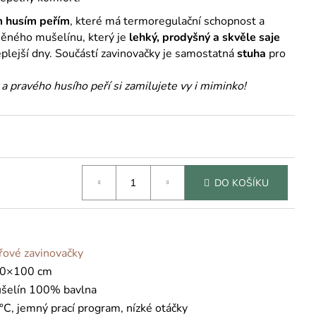
 husím peřím
, které má termoregulační schopnost a
něného mušelínu, který je
lehký, prodyšný a skvěle saje
 teplejší dny. Součástí zavinovačky je samostatná
stuha
pro
 pravého husího peří si zamilujete vy i miminko!
DO KOŠÍKU
řové zavinovačky
0×100 cm
šelín 100% bavlna
°C, jemný prací program, nízké otáčky