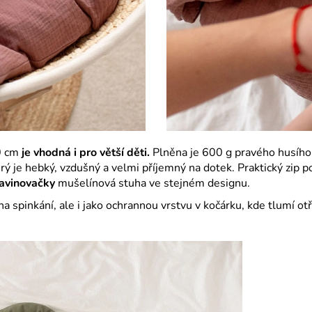
0 cm
je vhodná i pro větší děti.
Plněna je 600 g pravého husího
erý je hebký, vzdušný a velmi příjemný na dotek. Praktický zip 
avinovačky
mušelínová stuha ve stejném designu.
spinkání, ale i jako ochrannou vrstvu v kočárku, kde tlumí otře