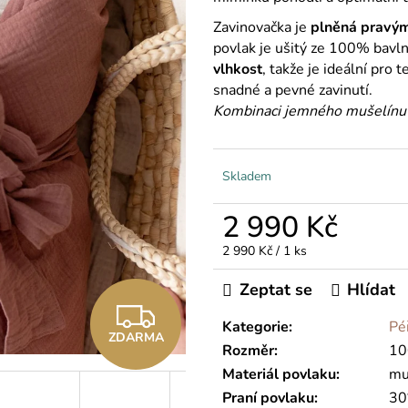
Zavinovačka je
plněná pravým
povlak je ušitý ze 100% bavl
vlhkost
, takže je ideální pro
snadné a pevné zavinutí.
Kombinaci jemného mušelínu a
Skladem
2 990 Kč
Měrná
2 990 Kč / 1 ks
cena:
Zeptat se
Hlídat
Z
Kategorie
:
Pé
ZDARMA
D
Rozměr
:
10
Materiál povlaku
:
mu
A
Praní povlaku
:
30