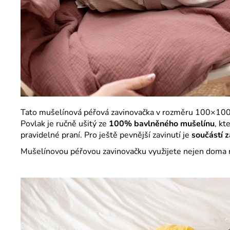
Tato mušelínová péřová zavinovačka v rozměru 100×10
Povlak je ručně ušitý ze
100% bavlněného mušelínu
, kt
pravidelné praní. Pro ještě pevnější zavinutí je
součástí z
Mušelínovou péřovou zavinovačku využijete nejen doma na 