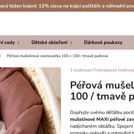
ový týden kojení: 12% sleva na kojicí polštáře a náhradní po
Co potřebujete najít?
ní sady
Dětské oblečení
Dárkové poukazy
HLEDAT
Péřová mušelínová zavinovačka 100 × 100 / tmavě pudrová
Průměrné
1 hodnocení
Podrobnosti hodnoce
hodnocení
Doporučujeme
Péřová mušel
produktu
je
100 / tmavě 
5,0
z
5
hvězdiček.
Dopřejte svému děťátku pocit 
mušelínové MAXI péřové zav
nadýchaném obláčku. Spojení 
miminku pohodlí a optimální 