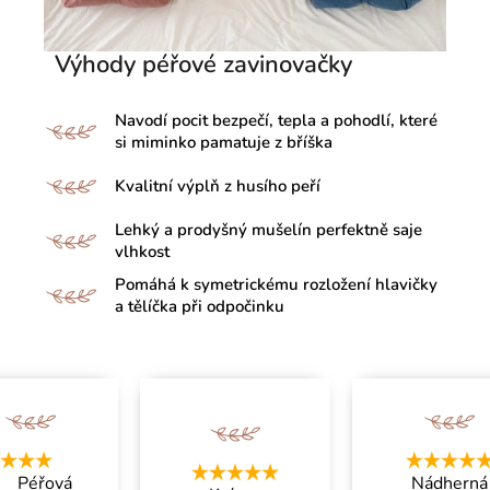
Výhody péřové zavinovačky
Navodí pocit bezpečí, tepla a pohodlí, které
si miminko pamatuje z bříška
Kvalitní výplň z husího peří
Lehký a prodyšný mušelín perfektně saje
vlhkost
Pomáhá k symetrickému rozložení hlavičky
a tělíčka při odpočinku
Péřová
Nádherná