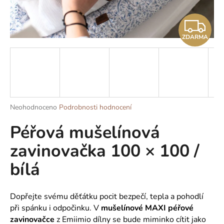
a
Z
j
í
ZDARMA
D
t
?
A
R
M
Průměrné
Neohodnoceno
Podrobnosti hodnocení
HLEDAT
hodnocení
A
Péřová mušelínová
produktu
je
zavinovačka 100 × 100 /
0,0
z
D
bílá
5
o
hvězdiček.
p
o
Dopřejte svému děťátku pocit bezpečí, tepla a pohodlí
r
při spánku i odpočinku. V
mušelínové MAXI péřové
u
zavinovačce
z Emiimio dílny se bude miminko cítit jako