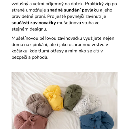
vzdušný a velmi příjemný na dotek. Praktický zip po
straně umožňuje
snadné sundání povlak
u a jeho
pravidelné praní. Pro ještě pevnější zavinutí je
součástí zavinovačky
mušelínová stuha ve
stejném designu.
Mušelínovou péřovou zavinovačku využijete nejen
doma na spinkání, ale i jako ochrannou vrstvu v
kočárku, kde tlumí otřesy a miminko se cítí v
bezpečí a pohodlí.