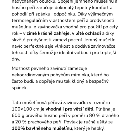
nadýchaném obláčku. Spojení jemného mušelínu a
husího peří zaručuje dokonalý tepelný komfort a
pohodlí při spánku i odpočinku. Díky výjimečným
termoregulačním vlastnostem peří a prodyšnosti
mušelínu je zavinovačka vhodná pro použití po celý
rok – v
zimě krásně zahřeje, v létě ochladí
a díky
skvělé prodyšnosti zamezí pocení. Jemný mušelín
navíc perfektně saje vlhkost a dodává zavinovačce
lehkost, díky čemuž je ideální volbou i pro teplejší
dny.
Možnost pevného zavinutí zamezuje
nekoordinovaným pohybům miminka, které ho
často budí, a dopřeje mu tak klidný a bezpečný
spánek.
Tato mušelínová péřová zavinovačka v rozměru
100×100 cm
je vhodná i pro větší děti.
Plněna je
600 g pravého husího peří v poměru 80 % draného
a 20 % prachového peří. Povlak je ručně ušitý ze
100% bavlněného mušelínu
, který je hebký,