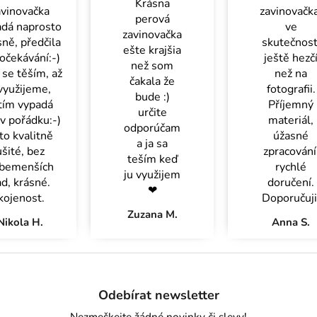
Krásna
avinovačka
zavinovačka
perová
adá naprosto
ve
zavinovačka
ně, předčila
skutečnost
ešte krajšia
očekávání:-)
ještě hezč
než som
se těším, až
než na
čakala že
 využijeme,
fotografii.
bude :)
tím vypadá
Příjemný
určite
v pořádku:-)
materiál,
odporúčam
 to kvalitně
úžasné
a ja sa
ušité, bez
zpracování
teším keď
bemenších
rychlé
ju využijem
d, krásné.
doručení.
❤
ojenost.
Doporučuji
Zuzana M.
Nikola H.
Anna S.
Z
á
Odebírat newsletter
p
a
Nezmeškejte žádné novinky či slevy!