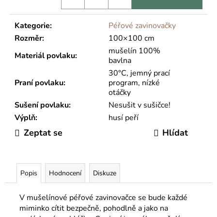
Kategorie
:
Péřové zavinovačky
Rozměr
:
100×100 cm
mušelín 100%
Materiál povlaku
:
bavlna
30°C, jemný prací
Praní povlaku
:
program, nízké
otáčky
Sušení povlaku
:
Nesušit v sušičce!
Výplň
:
husí peří
Zeptat se
Hlídat
Popis
Hodnocení
Diskuze
V mušelínové péřové zavinovačce se bude každé
miminko cítit bezpečně, pohodlně a jako na