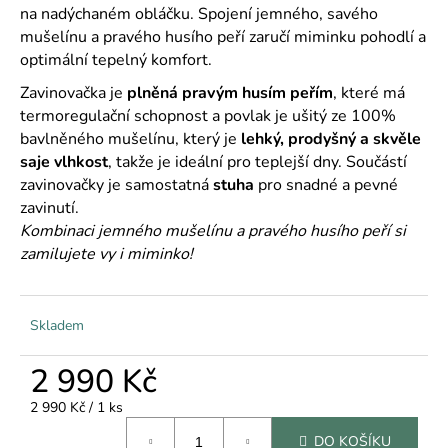
č
na nadýchaném obláčku. Spojení jemného, savého
u
mušelínu a pravého husího peří zaručí miminku pohodlí a
j
optimální tepelný komfort.
e
m
Zavinovačka je
plněná pravým husím peřím
, které má
e
termoregulační schopnost a povlak je ušitý ze 100%
bavlněného mušelínu, který je
lehký, prodyšný a skvěle
saje vlhkost
, takže je ideální pro teplejší dny. Součástí
zavinovačky je samostatná
stuha
pro snadné a pevné
zavinutí.
Kombinaci jemného mušelínu a pravého husího peří si
zamilujete vy i miminko!
Skladem
2 990 Kč
Měrná
2 990 Kč / 1 ks
cena:
DO KOŠÍKU