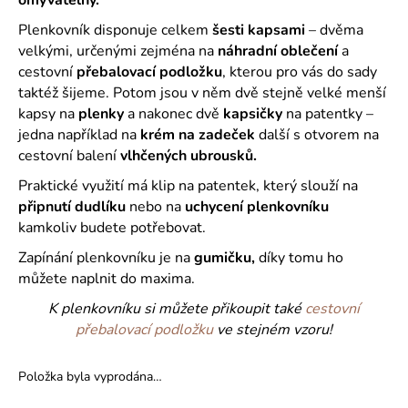
č
u
Plenkovník disponuje celkem
šesti kapsami
– dvěma
j
velkými, určenými zejména na
náhradní oblečení
a
e
cestovní
přebalovací podložku
, kterou pro vás do sady
m
taktéž šijeme. Potom jsou v něm dvě stejně velké menší
e
kapsy na
plenky
a nakonec dvě
kapsičky
na patentky –
jedna například na
krém na zadeček
další s otvorem na
cestovní balení
vlhčených ubrousků.
Praktické využití má klip na patentek, který slouží na
připnutí dudlíku
nebo na
uchycení plenkovníku
kamkoliv budete potřebovat.
Zapínání plenkovníku je na
gumičku,
díky tomu ho
můžete naplnit do maxima.
K plenkovníku si můžete přikoupit také
cestovní
přebalovací podložku
ve stejném vzoru!
Položka byla vyprodána…