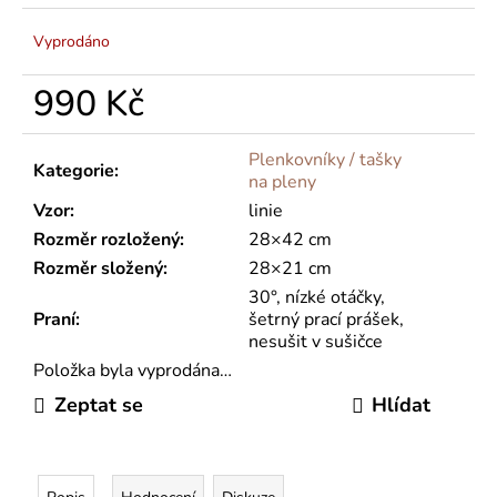
Vyprodáno
990 Kč
Měrná
cena:
Plenkovníky / tašky
Kategorie
:
na pleny
Vzor
:
linie
Rozměr rozložený
:
28×42 cm
Rozměr složený
:
28×21 cm
30°, nízké otáčky,
Praní
:
šetrný prací prášek,
nesušit v sušičce
Položka byla vyprodána…
Zeptat se
Hlídat