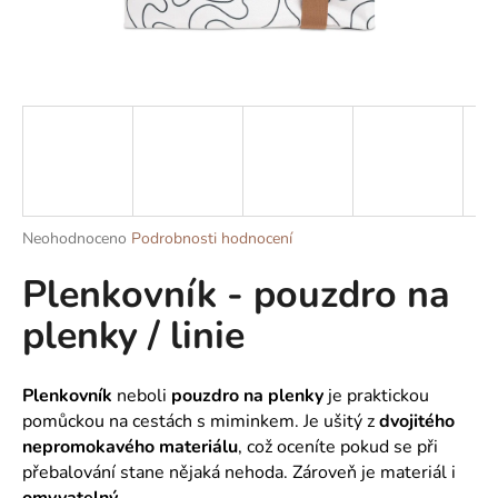
a
j
í
t
?
Průměrné
Neohodnoceno
Podrobnosti hodnocení
HLEDAT
hodnocení
Plenkovník - pouzdro na
produktu
je
plenky / linie
0,0
z
D
5
o
hvězdiček.
Plenkovník
neboli
pouzdro na plenky
je praktickou
p
pomůckou na cestách s miminkem. Je ušitý z
dvojitého
o
nepromokavého materiálu
, což oceníte pokud se při
r
přebalování stane nějaká nehoda. Zároveň je materiál i
u
omyvatelný.