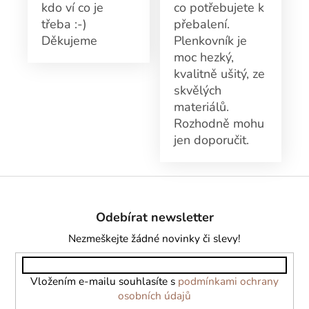
kdo ví co je
co potřebujete k
třeba :-)
přebalení.
Děkujeme
Plenkovník je
moc hezký,
kvalitně ušitý, ze
skvělých
materiálů.
Rozhodně mohu
jen doporučit.
Z
á
Odebírat newsletter
p
a
Nezmeškejte žádné novinky či slevy!
t
í
Vložením e-mailu souhlasíte s
podmínkami ochrany
osobních údajů