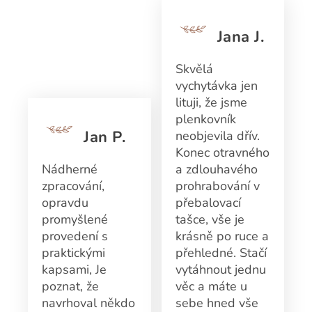
Jana J.
Skvělá
vychytávka jen
lituji, že jsme
plenkovník
Jan P.
neobjevila dřív.
Konec otravného
Nádherné
a zdlouhavého
zpracování,
prohrabování v
opravdu
přebalovací
promyšlené
tašce, vše je
provedení s
krásně po ruce a
praktickými
přehledné. Stačí
kapsami, Je
vytáhnout jednu
poznat, že
věc a máte u
navrhoval někdo
sebe hned vše