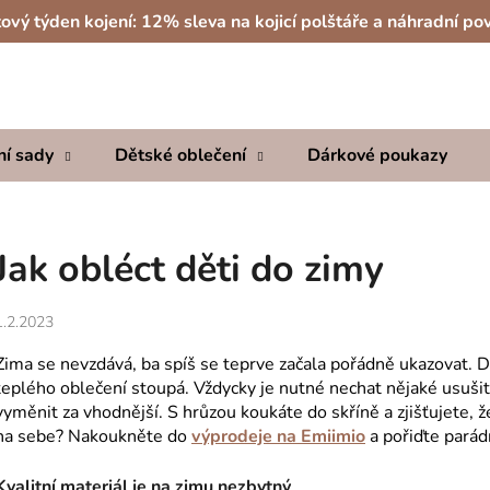
ový týden kojení: 12% sleva na kojicí polštáře a náhradní po
Co potřebujete najít?
ní sady
Dětské oblečení
Dárkové poukazy
HLEDAT
Jak obléct děti do zimy
Doporučujeme
1.2.2023
Zima se nevzdává, ba spíš se teprve začala pořádně ukazovat. Dě
teplého oblečení stoupá. Vždycky je nutné nechat nějaké usušit
vyměnit za vhodnější. S hrůzou koukáte do skříně a zjišťujete
na sebe? Nakoukněte do
výprodeje na Emiimio
a pořiďte parádn
Kvalitní materiál je na zimu nezbytný