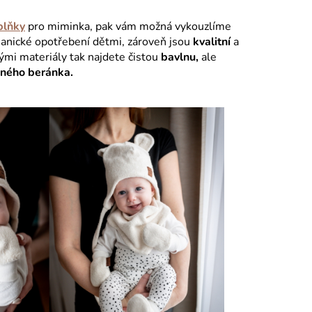
plňky
pro miminka, pak vám možná vykouzlíme
hanické opotřebení dětmi, zároveň jsou
kvalitní
a
ými materiály tak najdete čistou
bavlnu,
ale
ěného beránka.