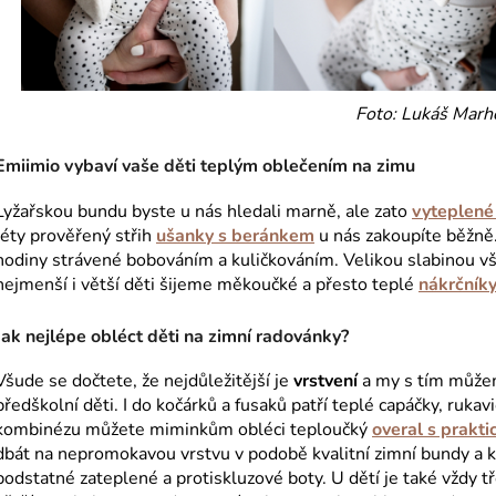
Foto: Lukáš Marh
Emiimio vybaví vaše děti teplým oblečením na zimu
Lyžařskou bundu byste u nás hledali marně, ale zato
vyteplené 
léty prověřený střih
ušanky s beránkem
u nás zakoupíte běžně. 
hodiny strávené bobováním a kuličkováním. Velikou slabinou vš
nejmenší i větší děti šijeme měkoučké a přesto teplé
nákrčníky
Jak nejlépe obléct děti na zimní radovánky?
Všude se dočtete, že nejdůležitější je
vrstvení
a my s tím můžem
předškolní děti. I do kočárků a fusaků patří teplé capáčky, ruka
kombinézu můžete miminkům obléci teploučký
overal s prakt
dbát na nepromokavou vrstvu v podobě kvalitní zimní bundy a k
podstatné zateplené a protiskluzové boty. U dětí je také vždy t