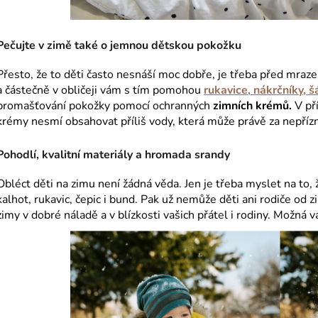
Pečujte v zimě také o jemnou dětskou pokožku
Přesto, že to děti často nesnáší moc dobře, je třeba před mraz
a částečně v obličeji vám s tím pomohou
rukavice, nákrčníky, š
promašťování pokožky pomocí ochranných
zimních krémů.
V pří
krémy nesmí obsahovat příliš vody, která může právě za nepříz
Pohodlí, kvalitní materiály a hromada srandy
Obléct děti na zimu není žádná věda. Jen je třeba myslet na to,
kalhot, rukavic, čepic i bund. Pak už nemůže děti ani rodiče od z
zimy v dobré náladě a v blízkosti vašich přátel i rodiny. Možná 