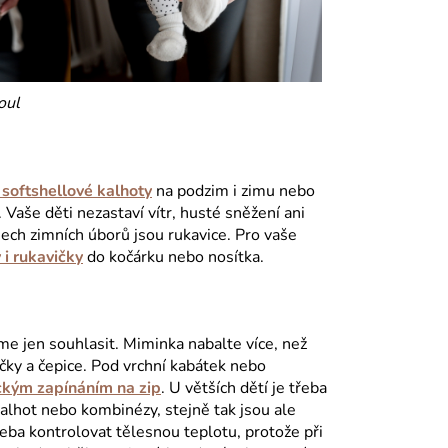
oul
softshellové kalhoty
na podzim i zimu nebo
Vaše děti nezastaví vítr, husté sněžení ani
ech zimních úborů jsou rukavice. Pro vaše
 i rukavičky
do kočárku nebo nosítka.
e jen souhlasit. Miminka nabalte více, než
vičky a čepice. Pod vrchní kabátek nebo
ickým zapínáním na zip
. U větších dětí je třeba
alhot nebo kombinézy, stejně tak jsou ale
řeba kontrolovat tělesnou teplotu, protože při