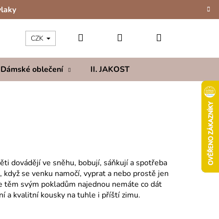
vlaky
Hledat
Přihlášení
Nákupní
CZK
Dámské oblečení
II. JAKOST
Kolekce
Hod
košík
ti dovádějí ve sněhu, bobují, sáňkují a spotřeba
, když se venku namočí, vyprat a nebo prostě jen
, že těm svým pokladům najednou nemáte co dát
í a kvalitní kousky na tuhle i příští zimu.