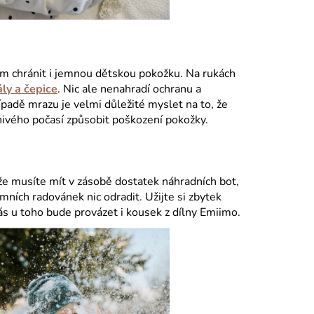
em chránit i jemnou dětskou pokožku. Na rukách
ály a čepice
. Nic ale nenahradí ochranu a
padě mrazu je velmi důležité myslet na to, že
nivého počasí způsobit poškození pokožky.
 že musíte mít v zásobě dostatek náhradních bot,
imních radovánek nic odradit. Užijte si zbytek
vás u toho bude provázet i kousek z dílny Emiimo.