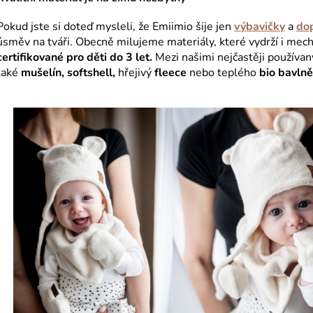
Pokud jste si doteď mysleli, že Emiimio šije jen
výbavičky
a
do
úsměv na tváři. Obecně milujeme materiály, které vydrží i mec
certifikované pro děti do 3 let.
Mezi našimi nejčastěji používan
také
mušelín, softshell,
hřejivý
fleece
nebo teplého
bio bavln