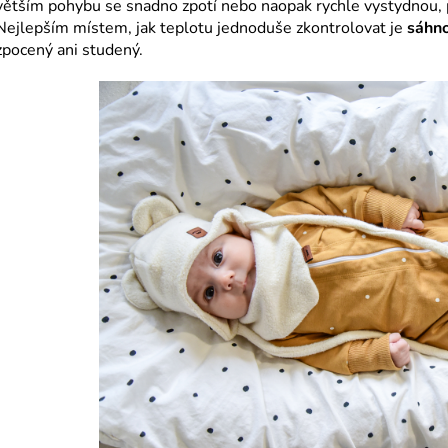
větším pohybu se snadno zpotí nebo naopak rychle vystydnou,
Nejlepším místem, jak teplotu jednoduše zkontrolovat je
sáhno
zpocený ani studený.