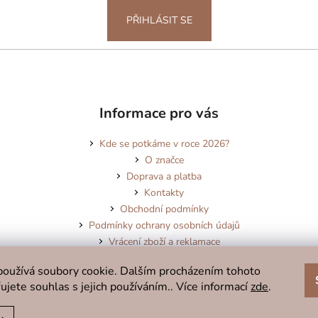
PŘIHLÁSIT SE
Informace pro vás
Kde se potkáme v roce 2026?
O značce
Doprava a platba
Kontakty
Obchodní podmínky
Podmínky ochrany osobních údajů
Vrácení zboží a reklamace
Blog
oužívá soubory cookie. Dalším procházením tohoto
ujete souhlas s jejich používáním.. Více informací
zde
.