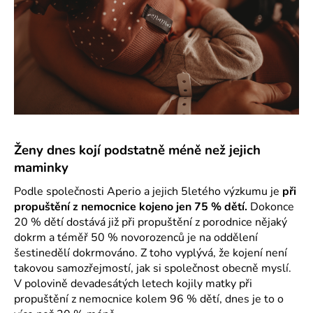
č
u
j
e
m
e
Ženy dnes kojí podstatně méně než jejich
maminky
Podle společnosti Aperio a jejich 5letého výzkumu je
při
propuštění z nemocnice kojeno jen 75 % dětí.
Dokonce
20 % dětí dostává již při propuštění z porodnice nějaký
dokrm a téměř 50 % novorozenců je na oddělení
šestinedělí dokrmováno. Z toho vyplývá, že kojení není
takovou samozřejmostí, jak si společnost obecně myslí.
V polovině devadesátých letech kojily matky při
propuštění z nemocnice kolem 96 % dětí, dnes je to o