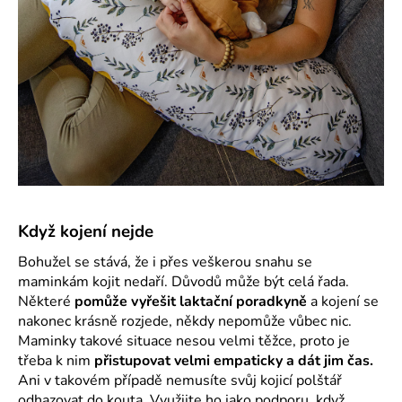
Když kojení nejde
Bohužel se stává, že i přes veškerou snahu se
maminkám kojit nedaří. Důvodů může být celá řada.
Některé
pomůže vyřešit laktační poradkyně
a kojení se
nakonec krásně rozjede, někdy nepomůže vůbec nic.
Maminky takové situace nesou velmi těžce, proto je
třeba k nim
přistupovat velmi empaticky a dát jim čas.
Ani v takovém případě nemusíte svůj kojicí polštář
odhazovat do kouta. Využijte ho jako podporu, když