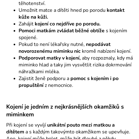
těhotenství.
Umožnit matce a dítěti hned po porodu
kontakt
kůže na kůži.
Zahájit
kojení co nejdříve po porodu.
Pomoci matkám zvládat běžné obtíže
s kojením
spojené.
Pokud to není lékařsky nutné,
nepodávat
novorozenému miminku nic
kromě nabízení kojení.
Podporovat matky v kojení,
aby rozpoznaly, kdy má
miminko hlad a taky jim vysvětlit rizika dokrmování
náhražkami mléka.
Zajistit ženě podporu a
pomoc s kojením i po
propuštění
z nemocnice.
Kojení je jedním z nejkrásnějších okamžiků s
miminkem
Při kojení se vyvíjí
unikátní pouto mezi matkou a
dítětem
a s každým takovýmto okamžikem se upevňuje.
Ano, kojení může bolet, může být dlouhé a někdy