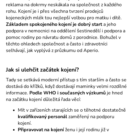
reklama na dokrmy neskákala na společnost z každého
rohu. Kojení je i přes všechna tvrzení prodejců
kojeneckých mlék tou nejlepší volbou pro matku i dítě.
Základem spokojeného kojení je dobrý start
a jeho
podpora v nemocnici na oddělení šestinedělí i podpora a
pomoc rodiny po návratu domů z porodnice. Bohužel v
těchto ohledech společnost a často i zdravotníci
selhávají, jak vyplývá z průzkumu od Aperio.
Jak si ulehčit začátek kojení?
Tady se setkává moderní přístup s tím starším a často se
dostává do křížků, když dostávají maminky velmi rozdílné
informace.
Podle WHO i současných výzkumů
je hned
na začátku kojení důležitá řada věcí:
Mít v zařízeních starajících se o těhotné dostatečně
kvalifikovaný personál
zaměřený na podporu
kojení.
Připravovat na kojení
ženu i její rodinu již v