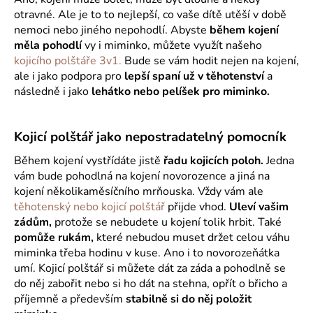
otravné. Ale je to to nejlepší, co vaše dítě utěší v době
nemoci nebo jiného nepohodlí. Abyste
během kojení
měla pohodlí
vy i miminko, můžete využít našeho
kojicího polštáře 3v1.
Bude se vám hodit nejen na kojení,
ale i jako podpora pro
lepší spaní už v těhotenství
a
následně i jako
lehátko nebo pelíšek pro miminko.
Kojicí polštář jako nepostradatelný pomocník
Během kojení vystřídáte jistě
řadu kojicích poloh.
Jedna
vám bude pohodlná na kojení novorozence a jiná na
kojení několikaměsíčního mrňouska. Vždy vám ale
těhotenský nebo kojicí polštář
přijde vhod.
Uleví vašim
zádům,
protože se nebudete u kojení tolik hrbit. Také
pomůže rukám,
které nebudou muset držet celou váhu
miminka třeba hodinu v kuse. Ano i to novorozeňátka
umí. Kojicí polštář si můžete dát za záda a pohodlně se
do něj zabořit nebo si ho dát na stehna, opřít o břicho a
příjemně a především
stabilně si do něj položit