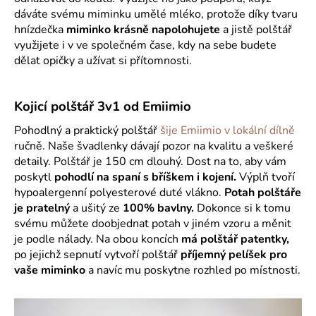
dáváte svému miminku umělé mléko, protože díky tvaru
hnízdečka
miminko krásně napolohujete
a jistě polštář
využijete i v ve společném čase, kdy na sebe budete
dělat opičky a užívat si přítomnosti.
Kojicí polštář 3v1 od Emiimio
Pohodlný a praktický polštář
šije Emiimio v lokální dílně
ručně. Naše švadlenky dávají pozor na kvalitu a veškeré
detaily. Polštář je 150 cm dlouhý. Dost na to, aby vám
poskytl
pohodlí na spaní s bříškem i kojení.
Výplň tvoří
hypoalergenní polyesterové duté vlákno.
Potah polštáře
je pratelný
a ušitý ze
100% bavlny.
Dokonce si k tomu
svému můžete doobjednat potah v jiném vzoru a měnit
je podle nálady. Na obou koncích
má polštář patentky,
po jejichž sepnutí vytvoří polštář
příjemný pelíšek pro
vaše miminko
a navíc mu poskytne rozhled po místnosti.