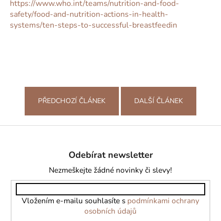
https://www.who.int/teams/nutrition-and-food-
safety/food-and-nutrition-actions-in-health-
systems/ten-steps-to-successful-breastfeedin
PŘEDCHOZÍ ČLÁNEK
DALŠÍ ČLÁNEK
Z
á
Odebírat newsletter
p
a
Nezmeškejte žádné novinky či slevy!
t
í
Vložením e-mailu souhlasíte s
podmínkami ochrany
osobních údajů