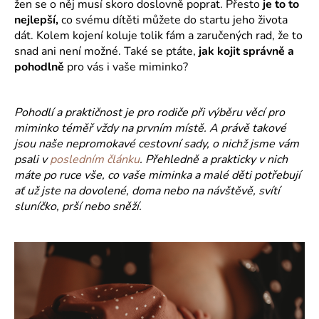
žen se o něj musí skoro doslovně poprat. Přesto
je to to
a
nejlepší,
co svému dítěti můžete do startu jeho života
j
dát. Kolem kojení koluje tolik fám a zaručených rad, že to
snad ani není možné. Také se ptáte,
jak kojit správně a
í
pohodlně
pro vás i vaše miminko?
t
?
Pohodlí a praktičnost je pro rodiče při výběru věcí pro
miminko téměř vždy na prvním místě. A právě takové
jsou naše
nepromokavé cestovní sady, o nichž jsme vám
psali v
posledním článku
.
Přehledně a prakticky v nich
HLEDAT
máte po ruce vše, co vaše miminka a malé děti potřebují
ať už jste na dovolené, doma nebo na návštěvě, svítí
sluníčko, prší nebo sněží.
D
o
p
o
r
u