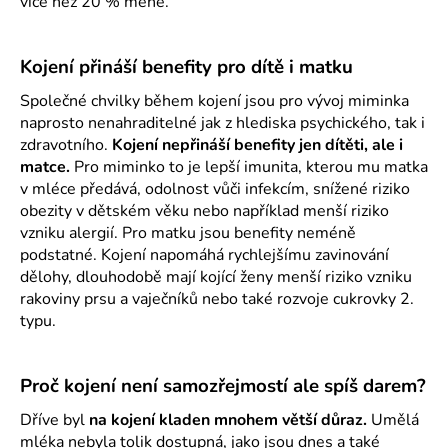
více než 20 % méně.
Kojení přináší benefity pro dítě i matku
Společné chvilky během kojení jsou pro vývoj miminka
naprosto nenahraditelné jak z hlediska psychického, tak i
zdravotního.
Kojení nepřináší benefity jen dítěti, ale i
matce.
Pro miminko to je lepší imunita, kterou mu matka
v mléce předává, odolnost vůči infekcím, snížené riziko
obezity v dětském věku nebo například menší riziko
vzniku alergií. Pro matku jsou benefity neméně
podstatné. Kojení napomáhá rychlejšímu zavinování
dělohy, dlouhodobě mají kojící ženy menší riziko vzniku
rakoviny prsu a vaječníků nebo také rozvoje cukrovky 2.
typu.
Proč kojení není samozřejmostí ale spíš darem?
Dříve byl
na kojení kladen mnohem větší důraz.
Umělá
mléka nebyla tolik dostupná, jako jsou dnes a také