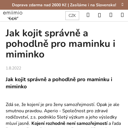
K
Přejít
Doprava zdarma nad 2600 Kč | Zasíláme i na Slovensko!
na
o
obsah
Hledat
Nákup
M
Zpět
Zpět
Přihlášení
CZK
š
í
košík
Jak kojit správně a
C
k
o
pohodlně pro maminku i
p
miminko
o
t
ř
1.8.2022
e
Jak kojit správně a pohodlně pro maminku i
b
miminko
u
j
e
Zdá se, že kojení je pro ženy samozřejmostí. Opak je ale
smutnou pravdou. Aperio - Společnost pro zdravé
t
rodičovství, z.s. podniklo 5letý výzkum a jeho výsledky
e
mluví jasně.
Kojení rozhodně není samozřejmostí
a řada
n