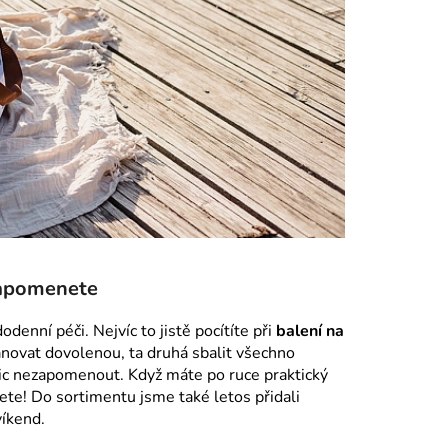
zapomenete
enní péči. Nejvíc to jistě pocítíte při
balení na
lánovat dovolenou, ta druhá sbalit všechno
ic nezapomenout. Když máte po ruce praktický
ete! Do sortimentu jsme také letos přidali
víkend.