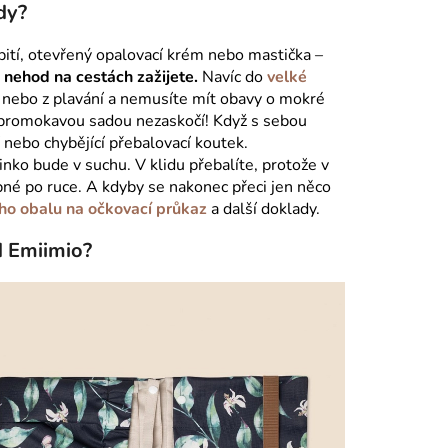
dy?
pití, otevřený opalovací krém nebo mastička –
 nehod na cestách zažijete.
Navíc do
velké
e nebo z plavání a nemusíte mít obavy o mokré
nepromokavou sadou nezaskočí! Když s sebou
nebo chybějící přebalovací koutek.
nko bude v suchu. V klidu přebalíte, protože v
né po ruce. A kdyby se nakonec přeci jen něco
o obalu na očkovací průkaz
a další doklady.
d Emiimio?