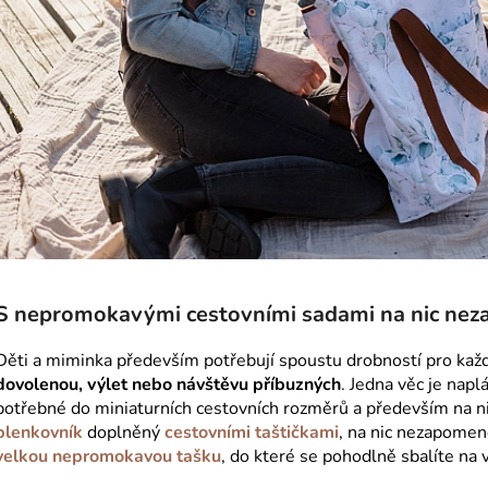
S nepromokavými cestovními sadami na nic ne
Děti a miminka především potřebují spoustu drobností pro každod
dovolenou, výlet nebo návštěvu příbuzných
. Jedna věc je nap
potřebné do miniaturních cestovních rozměrů a především na n
plenkovník
doplněný
cestovními taštičkami
, na nic nezapomen
velkou nepromokavou tašku
, do které se pohodlně sbalíte na 