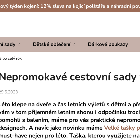
ový týden kojení: 12% sleva na kojicí polštáře a náhradní po
Co potřebujete najít?
ní sady
Dětské oblečení
Dárkové poukazy
HLEDAT
 po celý rok
Nepromokavé cestovní sady v
Doporučujeme
29.5.2023
Léto klepe na dveře a čas letních výletů s dětmi a 
vám v tom příjemném letním shonu i odpočinku trochu
pomohli s balením, máme pro vás praktické nepromo
designech. A navíc jako novinku máme
Velké tašky 
must-have nejen pro léto. Taška, kterou využijete na