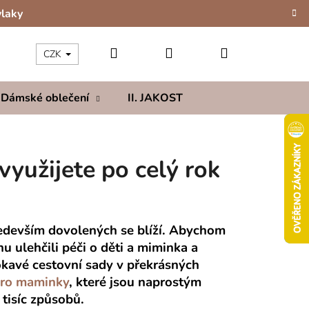
vlaky
Hledat
Přihlášení
Nákupní
CZK
Dámské oblečení
II. JAKOST
Kolekce
Hod
košík
yužijete po celý rok
především dovolených se blíží. Abychom
 ulehčili péči o děti a miminka a
kavé cestovní sady v překrásných
pro maminky
, které jsou naprostým
 tisíc způsobů.