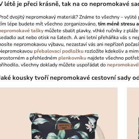
V létě je přeci krásně, tak na co nepromokavé sa
Proč dvojitý nepromokavý materiál? Známe to všechny – vylité 
čím lépe budete mít všechno zorganizováno,
tím méně stresu a
nepromokavé tašky
můžete sbalit plavky, vlhké ručníky z pláž
sedadlo aut nebo otisk na šatech. A ani letní přeháňka vás s 
nosíte nepromokavou výbavu, nezastaví vás ani nepřízeň počasí 
Nepromokavou
přebalovací podložku
rozložíte kdekoliv a mimi
prostorném a přehledném
plenkovníku
najdete všechno potřeb
přihodilo, všechny doklady můžete uspořádat do
nepromokavéh
Jaké kousky tvoří nepromokavé cestovní sady o