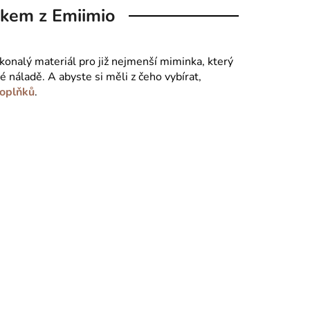
nkem z Emiimio
okonalý materiál pro již nejmenší miminka, který
é náladě. A abyste si měli z čeho vybírat,
doplňků
.