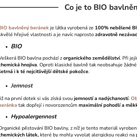
Co je to BIO bavlně
BIO bavlněný beránek
je látka vyrobená ze
100% nebělené BI
skvělé hřejivé vlastnosti a je navíc naprosto
zdravotně nezáva
BIO
Veškerá BIO bavlna pochází z
organického zemědělství
. Při je
chemická hnojiva
. Oproti klasické bavlně tak neobsahuje žádné
šetrná i k té nejcitlivější dětské pokožce
.
Jemnost
Již na první dotek si vás získá svou
jemností a nadýchaností
.
Ob
beránka
tak dopřejí i novorozencům
maximální pohodlí a měk
Hypoalergennost
Organické pěstování BIO bavlny, z níž je tento materiál vyroben
chemických látek,
které by mohly vyvolat alergickou reakci na 