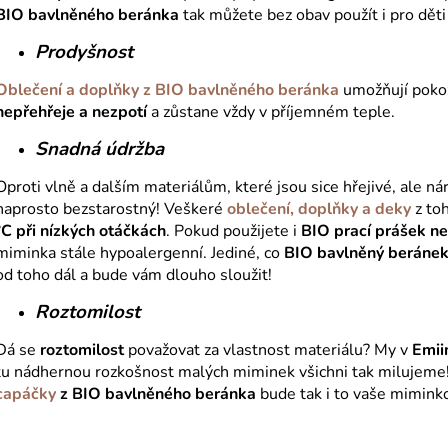
BIO bavlněného beránka
tak můžete bez obav použít i pro dě
Prodyšnost
Oblečení a doplňky z BIO bavlněného beránka
umožňují poko
nepřehřeje a nezpotí
a zůstane vždy v příjemném teple.
Snadná údržba
Oproti vlně a dalším materiálům, které jsou sice hřejivé, ale n
naprosto bezstarostný! Veškeré
oblečení, doplňky a deky
z to
°C při nízkých otáčkách
. Pokud použijete i
BIO prací prášek n
miminka stále hypoalergenní. Jediné, co
BIO bavlněný beráne
od toho dál a bude vám dlouho sloužit!
Roztomilost
Dá se
roztomilost
považovat za vlastnost materiálu? My v
Emii
tu nádhernou rozkošnost malých miminek všichni tak milujeme
capáčky
z BIO bavlněného beránka
bude tak i to vaše miminko