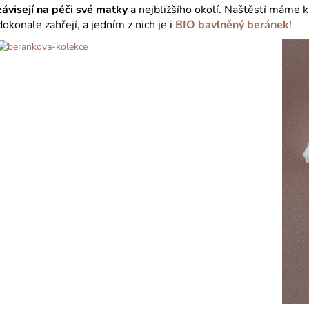
závisejí na péči své matky
a nejbližšího okolí. Naštěstí máme k
dokonale zahřejí, a jedním z nich je i
BIO bavlněný beránek
!