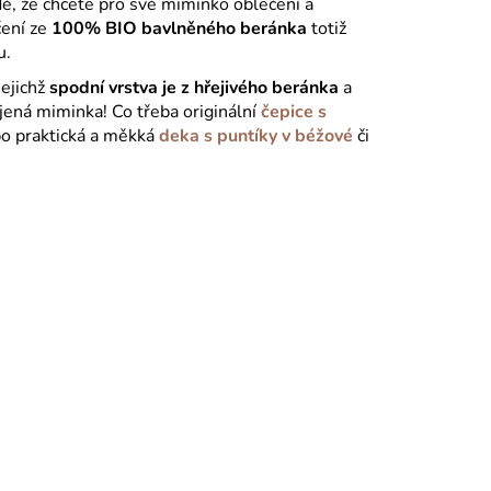
dě, že chcete pro své miminko oblečení a
čení ze
100% BIO bavlněného beránka
totiž
u.
jejichž
spodní vrstva je z hřejivého beránka
a
jená miminka! Co třeba originální
čepice s
o praktická a měkká
deka s puntíky v béžové
či