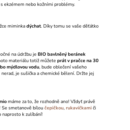
ti s ekzémem nebo kožními problémy.
žce miminka
dýchat
. Díky tomu se vaše děťátko
áročné na údržbu je
BIO bavlněný beránek
hoto materiálu totiž můžete
prát v pračce na 30
ebo mýdlovou vodu
, bude oblečení vašeho
k
nerad, je sušička a chemické bělení. Držte jej
mio
máme za to, že rozhodně ano! Vždyť právě
! Se smetanově bílou
čepičkou
,
rukavičkami
či
 naprosto k zulíbání!