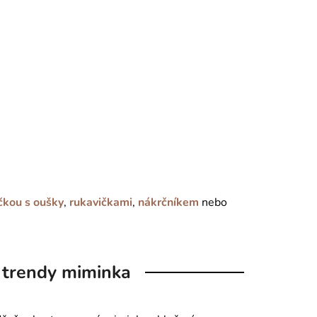
čkou s oušky
,
rukavičkami
,
nákrčníkem
nebo
 trendy miminka