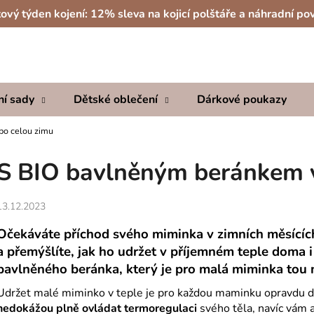
ový týden kojení: 12% sleva na kojicí polštáře a náhradní po
Co potřebujete najít?
ní sady
Dětské oblečení
Dárkové poukazy
HLEDAT
po celou zimu
S BIO bavlněným beránkem v
Doporučujeme
13.12.2023
Očekáváte příchod svého miminka v zimních měsící
a přemýšlíte, jak ho udržet v příjemném teple doma 
bavlněného beránka, který je pro malá miminka tou n
Udržet malé miminko v teple je pro každou maminku opravdu dů
nedokážou plně ovládat termoregulaci
svého těla, navíc vám a