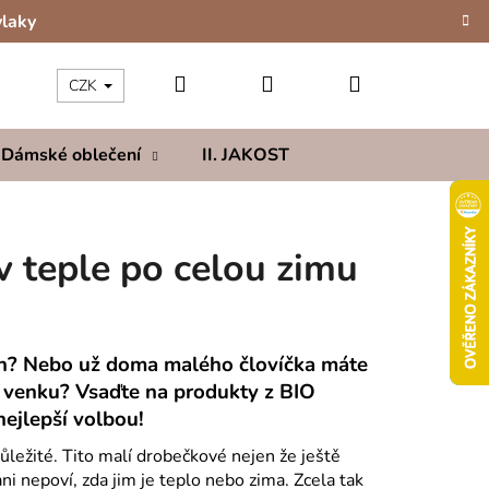
vlaky
Hledat
Přihlášení
Nákupní
CZK
Dámské oblečení
II. JAKOST
Kolekce
Hod
košík
 teple po celou zimu
ch? Nebo už doma malého človíčka máte
i venku? Vsaďte na produkty z BIO
ejlepší volbou!
ležité. Tito malí drobečkové nejen že ještě
ni nepoví, zda jim je teplo nebo zima. Zcela tak