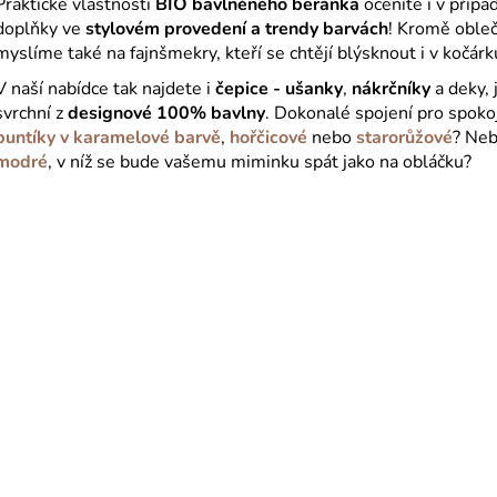
Praktické vlastnosti
BIO bavlněného beránka
oceníte i v přípa
doplňky ve
stylovém provedení a trendy barvách
! Kromě oble
myslíme také na fajnšmekry, kteří se chtějí blýsknout i v kočárk
V naší nabídce tak najdete i
čepice - ušanky
,
nákrčníky
a deky, 
svrchní z
designové 100% bavlny
. Dokonalé spojení pro spoko
puntíky v karamelové barvě
,
hořčicové
nebo
starorůžové
? Neb
modré
, v níž se bude vašemu miminku spát jako na obláčku?