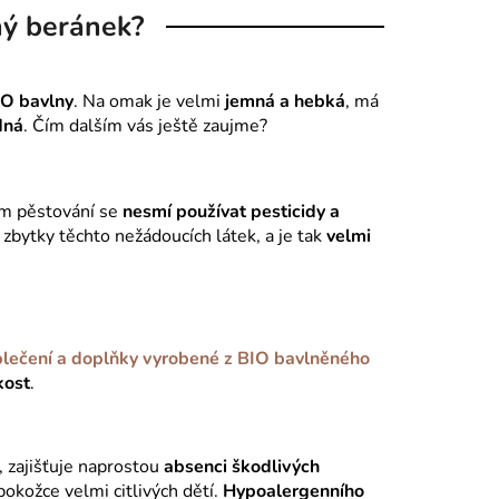
ný beránek?
O bavlny
. Na omak je velmi
jemná a hebká
, má
dná
. Čím dalším vás ještě zaujme?
jím pěstování se
nesmí používat pesticidy a
 zbytky těchto nežádoucích látek, a je tak
velmi
lečení a doplňky vyrobené z BIO bavlněného
kost
.
, zajišťuje naprostou
absenci škodlivých
pokožce velmi citlivých dětí.
Hypoalergenního