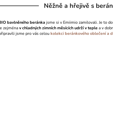
Něžně a hřejivě s berá
BIO bavlněného beránka
jsme si v Emiimio zamilovali. Je to d
je zejména
v chladných zimních měsících udrží v teple
a v dobr
připravili jsme pro vás celou
kolekci beránkového oblečení a 