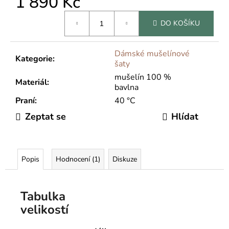
1 890 Kč
Měrná
DO KOŠÍKU
cena:
Dámské mušelínové
Kategorie
:
šaty
mušelín 100 %
Materiál
:
bavlna
Praní
:
40 °C
Zeptat se
Hlídat
Popis
Hodnocení (1)
Diskuze
Tabulka
velikostí