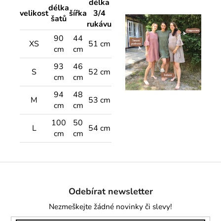
délka
délka
velikost
šířka
3/4
šatů
rukávu
90
44
XS
51 cm
cm
cm
93
46
S
52 cm
cm
cm
94
48
M
53 cm
cm
cm
100
50
L
54 cm
cm
cm
Z
á
Odebírat newsletter
p
a
Nezmeškejte žádné novinky či slevy!
t