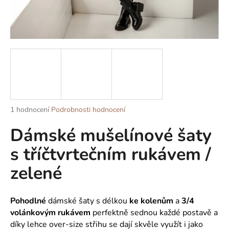
a
j
í
t
?
Průměrné
1 hodnocení
Podrobnosti hodnocení
HLEDAT
hodnocení
Dámské mušelínové šaty
produktu
je
s tříčtvrtečním rukávem /
5,0
z
D
zelené
5
o
hvězdiček.
p
o
Pohodlné
dámské šaty s délkou
ke kolenům
a
3/4
r
volánkovým rukávem
perfektně sednou každé postavě a
u
díky lehce over-size střihu se dají skvěle využít i jako