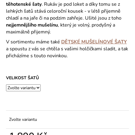
č
těhotenské šaty
. Rukáv je pod loket a díky tomu se z
u
lehkých šatů stává celoroční kousek - v létě přijemně
j
chladí a na jaře či na podzim zahřeje. Ušité jsou z toho
e
nejjemnějšího mušelínu
, který je volný, prodyšný a
m
maximálně přijemný.
e
V sortimentu máme také
DĚTSKÉ MUŠELÍNOVÉ ŠATY
a spoustu z vás se chtěla s vašimi holčičkami sladit, a tak
přicházíme s touto novinkou.
VELIKOST ŠATŮ
Zvolte variantu