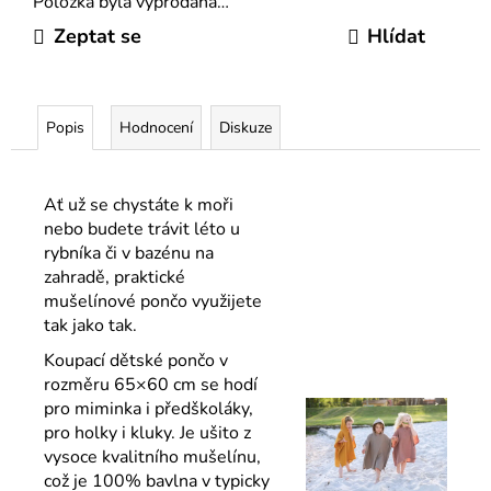
Položka byla vyprodána…
Zeptat se
Hlídat
Popis
Hodnocení
Diskuze
Ať už se chystáte k moři
nebo budete trávit léto u
rybníka či v bazénu na
zahradě, praktické
mušelínové pončo využijete
tak jako tak.
Koupací dětské pončo v
rozměru 65×60 cm se hodí
pro miminka i předškoláky,
pro holky i kluky. Je ušito z
vysoce kvalitního mušelínu,
což je 100% bavlna v typicky