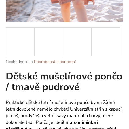
a
j
í
t
?
Průměrné
Neohodnoceno
Podrobnosti hodnocení
HLEDAT
hodnocení
Dětské mušelínové pončo
produktu
je
/ tmavě pudrové
0,0
z
D
5
o
hvězdiček.
Praktické dětské letní mušelínové pončo
by na žádné
p
letní dovolené nemělo chybět! Univerzální střih s kapucí,
o
jemný, prodyšný a velmi savý materiál a barvy, které
r
dokonale ladí. Pončo je ideální
pro miminka i
u
předškoláky
– využijete jej jako osušku, ochranu před