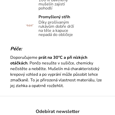
mušelín zajistí
pohodlí
Promyšlený střih
Díky prošívaným
rukávům dobře drží
na těle a kapuce
nepadá do obličeje
Péče:
Doporučujeme
prát na 30°C a při nízkých
otáčkách
. Pončo nesušte v sušičce, chemicky
nečistěte a nebělte. Mušelín má charakteristický
krepový vzhled a po vyprání může působit lehce
zmačkaně. To je přirozená vlastnost materiálu, lze
jej zlehka a opatrně rozžehlit.
Z
á
Odebírat newsletter
p