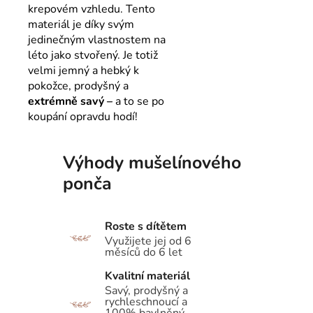
krepovém vzhledu. Tento
materiál je díky svým
jedinečným vlastnostem na
léto jako stvořený. Je totiž
velmi jemný a hebký k
pokožce, prodyšný a
extrémně savý –
a to se po
koupání opravdu hodí!
Výhody mušelínového
ponča
Roste s dítětem
Využijete jej od 6
měsíců do 6 let
Kvalitní materiál
Savý, prodyšný a
rychleschnoucí a
100% bavlněný