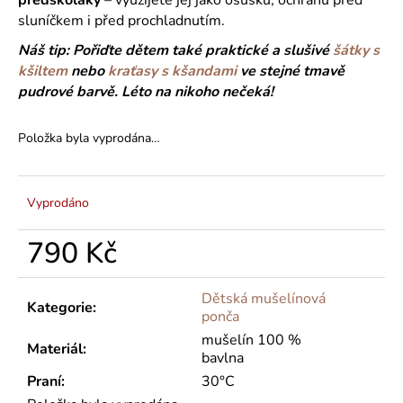
č
u
sluníčkem i před prochladnutím.
j
Náš tip: Pořiďte dětem také praktické a slušivé
šátky s
e
kšiltem
nebo
kraťasy s kšandami
ve stejné tmavě
m
pudrové barvě.
Léto na nikoho nečeká!
e
Položka byla vyprodána…
Vyprodáno
790 Kč
Měrná
cena:
Dětská mušelínová
Kategorie
:
ponča
mušelín 100 %
Materiál
:
bavlna
Praní
:
30°C