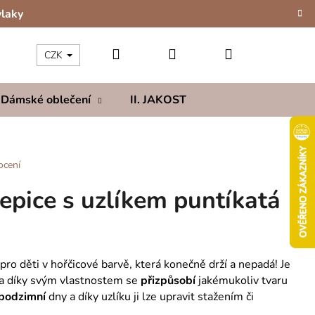
vlaky
Hledat
Přihlášení
Nákupní
CZK
Dámské oblečení
II. JAKOST
Kolekce
Hod
košík
ocení
epice s uzlíkem puntíkatá
pro děti v hořčicové barvě, která konečně drží a nepadá! Je
y a díky svým vlastnostem se
přizpůsobí
jakémukoliv tvaru
podzimní
dny a díky uzlíku ji lze upravit stažením či