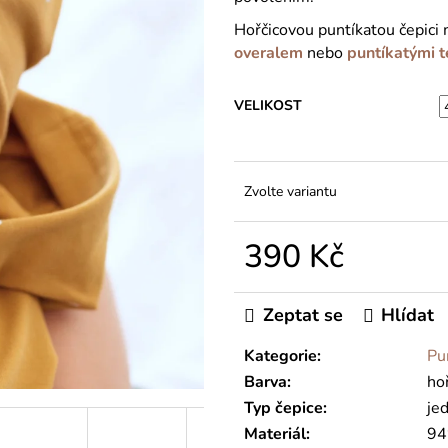
Hořčicovou puntíkatou čepici 
overalem
nebo
puntíkatými 
VELIKOST
Zvolte variantu
390 Kč
Měrná
cena:
Zeptat se
Hlídat
Kategorie
:
Pu
Barva
:
ho
Typ čepice
:
je
Materiál
:
94