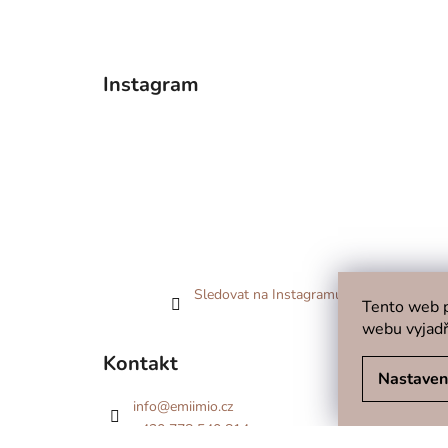
Instagram
Sledovat na Instagramu
Tento web p
webu vyjadř
Kontakt
Nastaven
info
@
emiimio.cz
+420 778 540 814