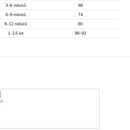
3–6 měsíců
68
6–9 měsíců
74
9–12 měsíců
80
1–2,5 let
86–92
jů