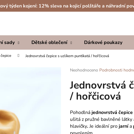
ový týden kojení: 12% sleva na kojicí polštáře a náhradní po
Co potřebujete najít?
ní sady
Dětské oblečení
Dárkové poukazy
HLEDAT
 čepice
Jednovrstvá čepice s uzlíkem puntíkatá / hořčicová
Průměrné
Neohodnoceno
Podrobnosti hodn
hodnocení
Doporučujeme
Jednovrstvá č
produktu
je
/ hořčicová
0,0
z
5
hvězdiček.
Pohodlná
jednovrstvá čepice
ušitá z pružné bavlněné látk
hlavičky
.
Je ideální pro
jarní
a
povolením.