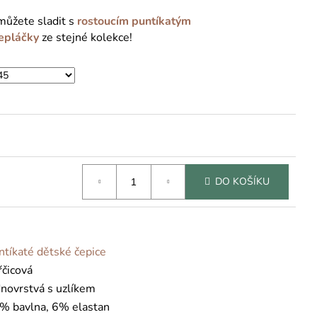
můžete sladit s
rostoucím puntíkatým
tepláčky
ze stejné kolekce!
DO KOŠÍKU
ntíkaté dětské čepice
řčicová
dnovrstvá s uzlíkem
% bavlna, 6% elastan