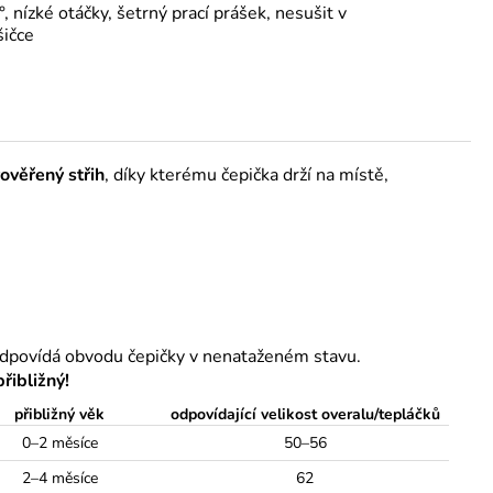
, nízké otáčky, šetrný prací prášek, nesušit v
šičce
ověřený střih
, díky kterému čepička drží na místě,
odpovídá obvodu čepičky v nenataženém stavu.
řibližný!
přibližný věk
odpovídající velikost overalu/tepláčků
0–2 měsíce
50–56
2–4 měsíce
62