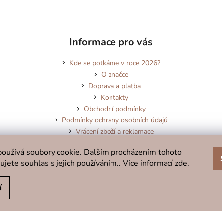
Informace pro vás
Kde se potkáme v roce 2026?
O značce
Doprava a platba
Kontakty
Obchodní podmínky
Podmínky ochrany osobních údajů
Vrácení zboží a reklamace
Blog
oužívá soubory cookie. Dalším procházením tohoto
ujete souhlas s jejich používáním.. Více informací
zde
.
í