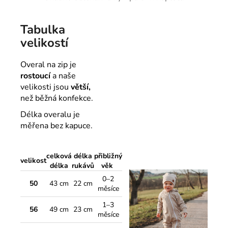
Tabulka
velikostí
Overal na zip je
rostoucí
a naše
velikosti jsou
větší,
než běžná konfekce.
Délka overalu je
měřena bez kapuce.
celková
délka
přibližný
velikost
délka
rukávů
věk
0–2
50
43 cm
22 cm
měsíce
1–3
56
49 cm
23 cm
měsíce