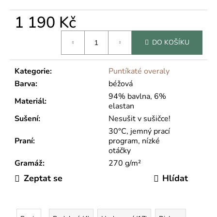
1 190 Kč
Měrná
DO KOŠÍKU
cena:
Kategorie
:
Puntíkaté overaly
Barva
:
béžová
94% bavlna, 6%
Materiál
:
elastan
Sušení
:
Nesušit v sušičce!
30°C, jemný prací
Praní
:
program, nízké
otáčky
Gramáž
:
270 g/m²
Zeptat se
Hlídat