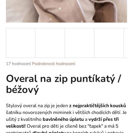
a
j
í
t
?
Průměrné
17 hodnocení
Podrobnosti hodnocení
HLEDAT
hodnocení
Overal na zip puntíkatý /
produktu
je
béžový
5,0
z
D
5
o
hvězdiček.
Stylový overal na zip je jeden
z nejpraktičtějších kousků
p
šatníku novorozených miminek i větších chodících dětí. Je
o
ušitý z kvalitního
bavlněného úpletu
a
vydrží přes tři
r
velikosti!
Overal pro děti je cíleně bez "ťapek" a má 5
u
centrimetrů
dlouhé náplety
na koncích rukávů i nohavic,