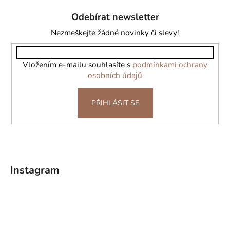
á
Odebírat newsletter
p
a
Nezmeškejte žádné novinky či slevy!
t
í
Vložením e-mailu souhlasíte s
podmínkami ochrany
osobních údajů
PŘIHLÁSIT SE
Instagram