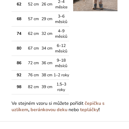
2–4
62
52 cm
26 cm
měsíce
3–6
68
57 cm
29 cm
měsíců
4–9
74
62 cm
32 cm
měsíců
6–12
80
67 cm
34 cm
měsíců
9–18
86
72 cm
36 cm
měsíců
92
76 cm
38 cm
1–2 roky
1,5–3
98
82 cm
39 cm
roky
Ve stejném vzoru si můžete pořídit
čepičku s
uzlíkem
,
beránkovou deku
nebo
tepláčky
!
Z