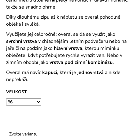
č
u
takže se snadno ohrne.
j
Díky dlouhému zipu až k nápletu se overal pohodlně
e
obléká i svléká.
m
e
Využijete jej celoročně: overal se dá se využít jako
svrchní vrstva
v chladnějším letním podvečeru nebo na
jaře či na podzim jako
hlavní vrstva
, kterou miminku
oblečete, když potřebujete rychle vyrazit ven. Nebo v
zimním období jako
vrstva pod zimní kombinézu.
Overal má navíc
kapuci,
která je
jednovrstvá
a nikde
nepřekáží.
VELIKOST
Zvolte variantu