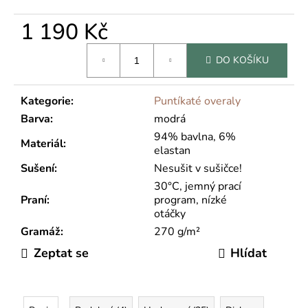
1 190 Kč
Měrná
DO KOŠÍKU
cena:
Kategorie
:
Puntíkaté overaly
Barva
:
modrá
94% bavlna, 6%
Materiál
:
elastan
Sušení
:
Nesušit v sušičce!
30°C, jemný prací
Praní
:
program, nízké
otáčky
Gramáž
:
270 g/m²
Zeptat se
Hlídat