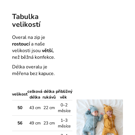
Tabulka
velikostí
Overal na zip je
rostoucí
a naše
velikosti jsou
větší,
než běžná konfekce.
Délka overalu je
měřena bez kapuce.
celková
délka
přibližný
velikost
délka
rukávů
věk
0–2
50
43 cm
22 cm
měsíce
1–3
56
49 cm
23 cm
měsíce