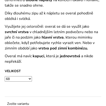
č
u
takže se snadno ohrne.
j
Díky dlouhému zipu až k nápletu se overal pohodlně
e
obléká i svléká.
m
e
Využijete jej celoročně: overal se dá se využít jako
svrchní vrstva
v chladnějším letním podvečeru nebo na
jaře či na podzim jako
hlavní vrstva
, kterou miminku
oblečete, když potřebujete rychle vyrazit ven. Nebo v
zimním období jako
vrstva pod zimní kombinézu.
Overal má navíc
kapuci,
která je
jednovrstvá
a nikde
nepřekáží.
VELIKOST
Zvolte variantu