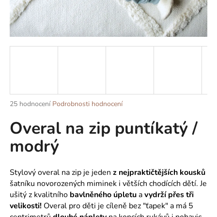
a
j
í
t
?
Průměrné
25 hodnocení
Podrobnosti hodnocení
HLEDAT
hodnocení
Overal na zip puntíkatý /
produktu
je
modrý
5,0
z
D
5
o
hvězdiček.
Stylový overal na zip je jeden
z nejpraktičtějších kousků
p
šatníku novorozených miminek i větších chodících dětí. Je
o
ušitý z kvalitního
bavlněného úpletu
a
vydrží přes tři
r
velikosti!
Overal pro děti je cíleně bez "ťapek" a má 5
u
centrimetrů
dlouhé náplety
na koncích rukávů i nohavic,