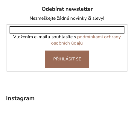
á
Odebírat newsletter
p
a
Nezmeškejte žádné novinky či slevy!
t
í
Vložením e-mailu souhlasíte s
podmínkami ochrany
osobních údajů
PŘIHLÁSIT SE
Instagram