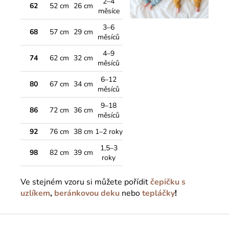
2–4
62
52 cm
26 cm
měsíce
3–6
68
57 cm
29 cm
měsíců
4–9
74
62 cm
32 cm
měsíců
6–12
80
67 cm
34 cm
měsíců
9–18
86
72 cm
36 cm
měsíců
92
76 cm
38 cm
1–2 roky
1,5–3
98
82 cm
39 cm
roky
Ve stejném vzoru si můžete pořídit
čepičku s
uzlíkem
,
beránkovou deku
nebo
tepláčky
!
Z