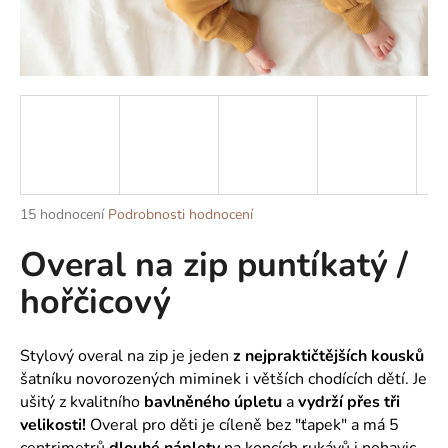
a
j
í
t
?
Průměrné
15 hodnocení
Podrobnosti hodnocení
HLEDAT
hodnocení
Overal na zip puntíkatý /
produktu
je
hořčicový
5,0
z
D
5
o
hvězdiček.
Stylový overal na zip je jeden
z nejpraktičtějších kousků
p
šatníku novorozených miminek i větších chodících dětí. Je
o
ušitý z kvalitního
bavlněného úpletu
a
vydrží přes tři
r
velikosti!
Overal pro děti je cíleně bez "ťapek" a má 5
u
centrimetrů
dlouhé náplety
na koncích rukávů i nohavic,