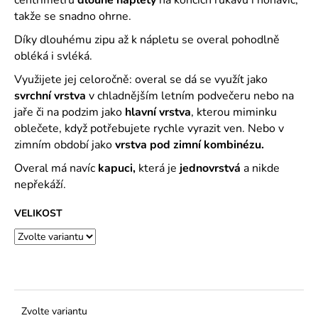
č
u
takže se snadno ohrne.
j
Díky dlouhému zipu až k nápletu se overal pohodlně
e
obléká i svléká.
m
e
Využijete jej celoročně: overal se dá se využít jako
svrchní vrstva
v chladnějším letním podvečeru nebo na
jaře či na podzim jako
hlavní vrstva
, kterou miminku
oblečete, když potřebujete rychle vyrazit ven. Nebo v
zimním období jako
vrstva pod zimní kombinézu.
Overal má navíc
kapuci,
která je
jednovrstvá
a nikde
nepřekáží.
VELIKOST
Zvolte variantu