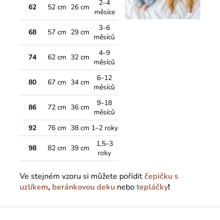
2–4
62
52 cm
26 cm
měsíce
3–6
68
57 cm
29 cm
měsíců
4–9
74
62 cm
32 cm
měsíců
6–12
80
67 cm
34 cm
měsíců
9–18
86
72 cm
36 cm
měsíců
92
76 cm
38 cm
1–2 roky
1,5–3
98
82 cm
39 cm
roky
Ve stejném vzoru si můžete pořídit
čepičku s
uzlíkem
,
beránkovou deku
nebo
tepláčky
!
Z