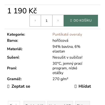
1 190 Kč
Měrná
DO KOŠÍKU
cena:
Kategorie
:
Puntíkaté overaly
Barva
:
hořčicová
94% bavlna, 6%
Materiál
:
elastan
Sušení
:
Nesušit v sušičce!
30°C, jemný prací
Praní
:
program, nízké
otáčky
Gramáž
:
270 g/m²
Zeptat se
Hlídat