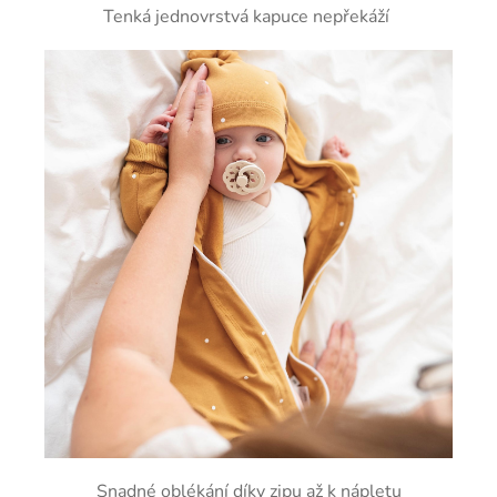
Tenká jednovrstvá kapuce nepřekáží
Snadné oblékání díky zipu až k nápletu