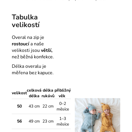
Tabulka
velikostí
Overal na zip je
rostoucí
a naše
velikosti jsou
větší,
než běžná konfekce.
Délka overalu je
měřena bez kapuce.
celková
délka
přibližný
velikost
délka
rukávů
věk
0–2
50
43 cm
22 cm
měsíce
1–3
56
49 cm
23 cm
měsíce