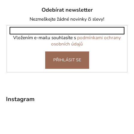
á
Odebírat newsletter
p
a
Nezmeškejte žádné novinky či slevy!
t
í
Vložením e-mailu souhlasíte s
podmínkami ochrany
osobních údajů
PŘIHLÁSIT SE
Instagram