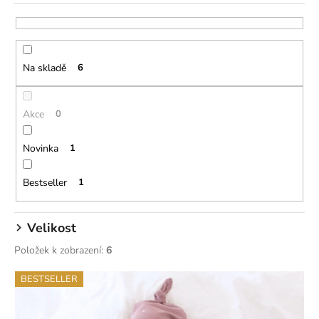
e
a
n
j
í
í
Na skladě
6
p
t
r
?
o
Akce
0
d
u
Novinka
1
k
HLEDAT
t
Bestseller
1
ů
D
Velikost
o
Položek k zobrazení:
6
p
o
V
BESTSELLER
r
ý
u
p