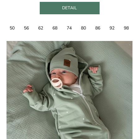
DETAIL
50
56
62
68
74
80
86
92
98