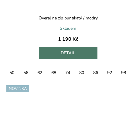
Overal na zip puntíkatý / modrý
Skladem
1 190 Kč
DETAIL
50
56
62
68
74
80
86
92
98
NOVINKA