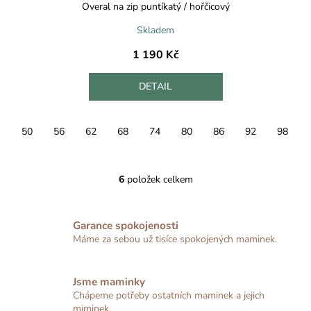
Overal na zip puntíkatý / hořčicový
Skladem
1 190 Kč
DETAIL
50
56
62
68
74
80
86
92
98
6
položek celkem
O
v
l
Garance spokojenosti
á
Máme za sebou už tisíce spokojených maminek.
d
a
c
Jsme maminky
í
Chápeme potřeby ostatních maminek a jejich
p
miminek.