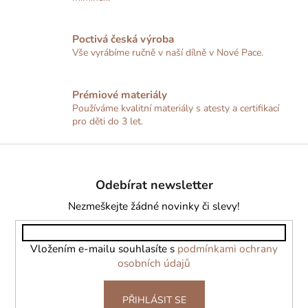
r
v
Poctivá česká výroba
k
Vše vyrábíme ručně v naší dílně v Nové Pace.
y
v
ý
Prémiové materiály
p
Používáme kvalitní materiály s atesty a certifikací
i
pro děti do 3 let.
s
u
Z
á
Odebírat newsletter
p
a
Nezmeškejte žádné novinky či slevy!
t
í
Vložením e-mailu souhlasíte s
podmínkami ochrany
osobních údajů
PŘIHLÁSIT SE