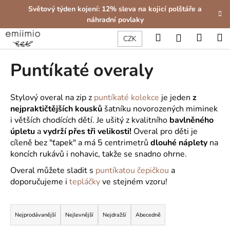
K
Přejít
Světový týden kojení: 12% sleva na kojicí polštáře a
na
o
náhradní povlaky
obsah
Zpět
Zpět
š
Hledat
Nákup
M
Přihlášení
CZK
í
C
košík
k
Puntíkaté overaly
o
p
o
Stylový overal na zip z
puntíkaté kolekce
je jeden
z
t
nejpraktičtějších kousků
šatníku novorozených miminek
i větších chodících dětí. Je ušitý z kvalitního
bavlněného
ř
úpletu
a
vydrží přes tři velikosti!
Overal pro děti je
e
cíleně bez "ťapek" a má 5 centrimetrů
dlouhé náplety
na
b
koncích rukávů i nohavic, takže se snadno ohrne.
u
Overal můžete sladit s
puntíkatou čepičkou
a
j
doporučujeme i
tepláčky
ve stejném vzoru!
e
Ř
t
a
e
Nejprodávanější
Nejlevnější
Nejdražší
Abecedně
z
n