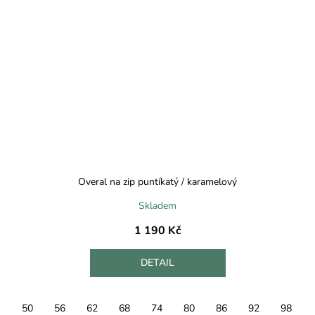
Overal na zip puntíkatý / karamelový
Skladem
1 190 Kč
DETAIL
50
56
62
68
74
80
86
92
98