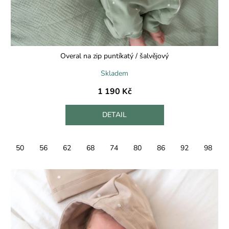
Overal na zip puntíkatý / šalvějový
Skladem
1 190 Kč
DETAIL
50
56
62
68
74
80
86
92
98