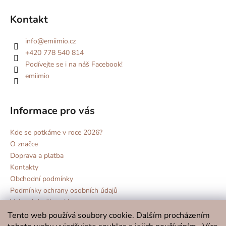
Kontakt
info
@
emiimio.cz
+420 778 540 814
Podívejte se i na náš Facebook!
emiimio
Informace pro vás
Kde se potkáme v roce 2026?
O značce
Doprava a platba
Kontakty
Obchodní podmínky
Podmínky ochrany osobních údajů
Vrácení zboží a reklamace
Blog
Tento web používá soubory cookie. Dalším procházením