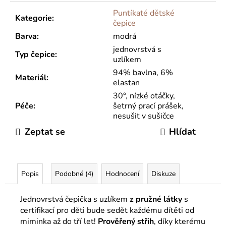
Puntíkaté dětské
Kategorie
:
čepice
Barva
:
modrá
jednovrstvá s
Typ čepice
:
uzlíkem
94% bavlna, 6%
Materiál
:
elastan
30°, nízké otáčky,
Péče
:
šetrný prací prášek,
nesušit v sušičce
Zeptat se
Hlídat
Popis
Podobné (4)
Hodnocení
Diskuze
Jednovrstvá čepička s uzlíkem
z pružné látky
s
certifikací pro děti bude sedět každému dítěti od
miminka až do tří let!
Prověřený střih
, díky kterému