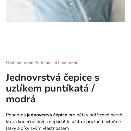
a
j
í
t
?
Průměrné
Neohodnoceno
Podrobnosti hodnocení
HLEDAT
hodnocení
Jednovrstvá čepice s
produktu
je
uzlíkem puntíkatá /
0,0
z
D
modrá
5
o
hvězdiček.
p
o
Pohodlná
jednovrstvá čepice
pro děti v hořčicové barvě,
r
která konečně drží a nepadá! Je ušitá z pružné bavlněné
u
látky a díky svým vlastnostem