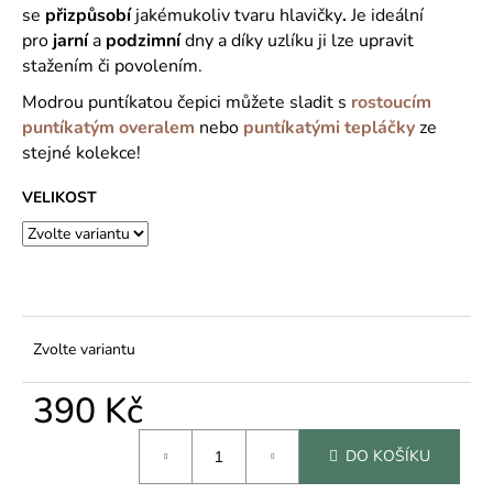
č
se
přizpůsobí
jakémukoliv tvaru hlavičky
.
Je ideální
u
pro
jarní
a
podzimní
dny a díky uzlíku ji lze upravit
j
stažením či povolením.
e
m
Modrou puntíkatou čepici můžete sladit s
rostoucím
e
puntíkatým overalem
nebo
puntíkatými tepláčky
ze
stejné kolekce!
VELIKOST
Zvolte variantu
390 Kč
Měrná
DO KOŠÍKU
cena: