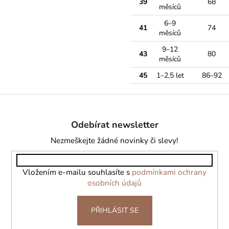
39
68
měsíců
6–9
41
74
měsíců
9–12
43
80
měsíců
45
1–2,5 let
86–92
Z
á
Odebírat newsletter
p
a
Nezmeškejte žádné novinky či slevy!
t
í
Vložením e-mailu souhlasíte s
podmínkami ochrany
osobních údajů
PŘIHLÁSIT SE