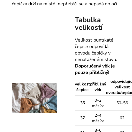
čepička drží na místě, nepřetáčí se a nepadá do očí.
Tabulka
velikostí
Velikost puntíkaté
čepice odpovídá
obvodu čepičky v
nenataženém stavu.
Doporučený věk je
pouze přibližný!
odpovídajíc
velikost
přibližný
velikost
čepice
věk
overalu/teplá
0–2
35
50–56
měsíce
2–4
37
62
měsíce
3–6