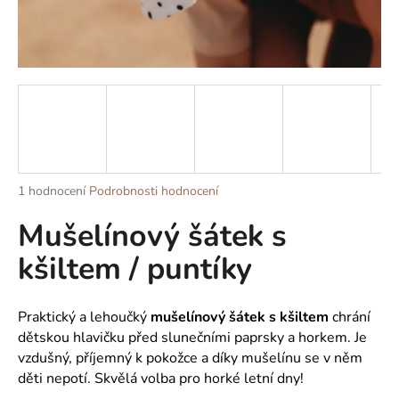
a
j
í
t
?
Průměrné
1 hodnocení
Podrobnosti hodnocení
HLEDAT
hodnocení
Mušelínový šátek s
produktu
je
kšiltem / puntíky
5,0
z
D
5
o
hvězdiček.
Praktický a lehoučký
mušelínový šátek s kšiltem
chrání
p
dětskou hlavičku před slunečními paprsky a horkem. Je
o
vzdušný, příjemný k pokožce a díky mušelínu se v něm
r
děti nepotí. Skvělá volba pro horké letní dny!
u