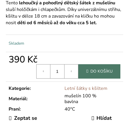
č
Tento
lehoučký a pohodlný dětský šátek z mušelínu
u
sluší holčičkám i chlapečkům. Díky univerzálnímu střihu,
j
kšiltu v délce 18 cm a zavazování na kličku ho mohou
e
nosit
děti od 6 měsíců až do věku cca 5 let.
m
e
Skladem
390 Kč
Měrná
DO KOŠÍKU
cena:
Kategorie
:
Letní šátky s kšiltem
mušelín 100 %
Materiál
:
bavlna
Praní
:
40°C
Zeptat se
Hlídat