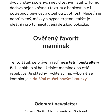
dvou vrstev spojených neviditelnými stehy. To mu
dodává nejen krásnou texturu a hebkost, ale i
potřebnou pevnost a dlouhou životnost. Mušelín je
neprůsvitný, měkký a hypoalergenní, takže je
ideální i pro tu nejcitlivější dětskou pokožku.
Ověřený favorit
maminek
Tento šátek se právem řadí mezi
letní bestsellery
č. 1
– oblíbilo si ho už tisíce maminek po celé
republice. Je skladný, rychle schne, výborně se
kombinuje s
dalšími mušelínovými kousky!
Z
á
Odebírat newsletter
p
a
Nezmeškejte žádné novinky či slevy!