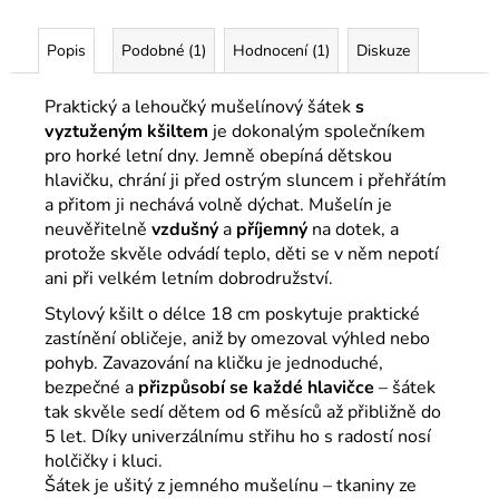
Popis
Podobné (1)
Hodnocení (1)
Diskuze
Praktický a lehoučký mušelínový šátek
s
vyztuženým kšiltem
je dokonalým společníkem
pro horké letní dny. Jemně obepíná dětskou
hlavičku, chrání ji před ostrým sluncem i přehřátím
a přitom ji nechává volně dýchat. Mušelín je
neuvěřitelně
vzdušný
a
příjemný
na dotek, a
protože skvěle odvádí teplo, děti se v něm nepotí
ani při velkém letním dobrodružství.
Stylový kšilt o délce 18 cm poskytuje praktické
zastínění obličeje, aniž by omezoval výhled nebo
pohyb. Zavazování na kličku je jednoduché,
bezpečné a
přizpůsobí se každé hlavičce
– šátek
tak skvěle sedí dětem od 6 měsíců až přibližně do
5 let. Díky univerzálnímu střihu ho s radostí nosí
holčičky i kluci.
Šátek je ušitý z jemného mušelínu – tkaniny ze