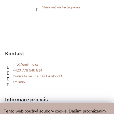
Sledovat na Instagramu
Kontakt
info
@
emiimio.cz
+420 778 540 814
Podívejte se i na náš Facebook!
emiimio
Informace pro vás
Kde se potkáme v roce 2026?
Tento web používá soubory cookie. Dalším procházením